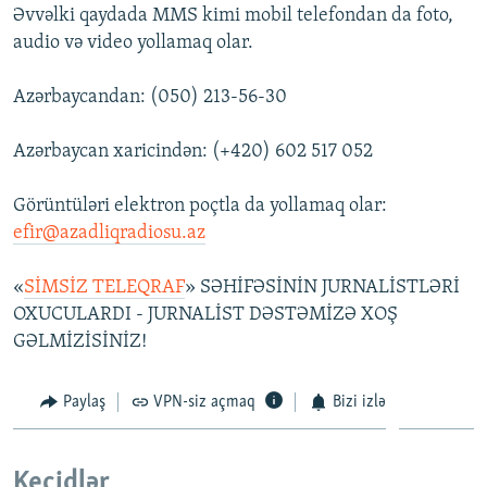
Əvvəlki qaydada MMS kimi mobil telefondan da foto,
audio və video yollamaq olar.
Azərbaycandan: (050) 213-56-30
Azərbaycan xaricindən: (+420) 602 517 052
Görüntüləri elektron poçtla da yollamaq olar:
efir@azadliqradiosu.az
«
SİMSİZ TELEQRAF
» SƏHİFƏSİNİN JURNALİSTLƏRİ
OXUCULARDI - JURNALİST DƏSTƏMİZƏ XOŞ
GƏLMİZİSİNİZ!
Paylaş
VPN-siz açmaq
Bizi izlə
Keçidlər