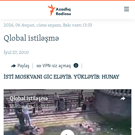
Keçid
linkləri
Əsas
2026, 06 Avqust, cümə axşamı, Bakı vaxtı 13:33
məzmuna
GÜNDƏM
Qlobal istiləşmə
qayıt
#İZAHLA
Əsas
İyul 27, 2010
KORRUPSIOMETR
naviqasiyaya
qayıt
#ƏSLINDƏ
Paylaş
VPN-siz açmaq
Axtarışa
FƏRQƏ BAX
keç
İSTİ MOSKVANI GİC ELƏYİB. YÜKLƏYİB: HUNAY
QANUNI DOĞRU
ARAŞDIRMA
Qlobal istiləşmə
Mənbə:
AzadlıqRadiosu
MULTIMEDIA
RADIO ARXIV
VIDEO
HAQQIMIZDA
FOTOQALEREYA
OXU ZALI
No media source currently available