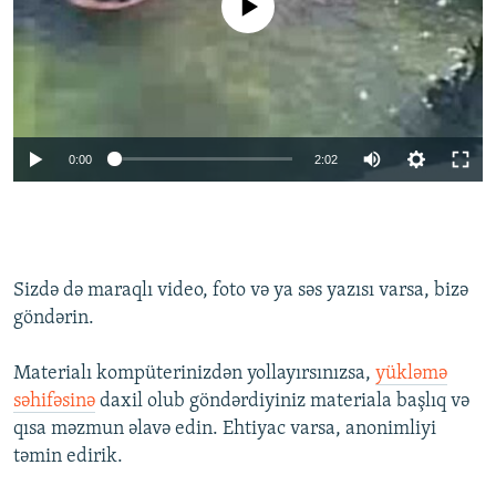
İNFOQRAFIKA
AZƏRBAYCAN ƏDƏBIYYATI KITABXANASI
MISSIYAMIZ
BIZI IZLƏ
KARIKATURA
İSLAM VƏ DEMOKRATIYA
PEŞƏ ETIKASI VƏ JURNALISTIKA STANDARTLARIMIZ
İZ - MƏDƏNIYYƏT PROQRAMI
MATERIALLARIMIZDAN ISTIFADƏ
AZADLIQRADIOSU MOBIL TELEFONUNUZDA
RFE/RL-in bütün saytları
0:00
2:02
BIZIMLƏ ƏLAQƏ
XƏBƏR BÜLLETENLƏRIMIZ
Sizdə də maraqlı video, foto və ya səs yazısı varsa, bizə
göndərin.
Materialı kompüterinizdən yollayırsınızsa,
yükləmə
səhifəsinə
daxil olub göndərdiyiniz materiala başlıq və
qısa məzmun əlavə edin. Ehtiyac varsa, anonimliyi
təmin edirik.