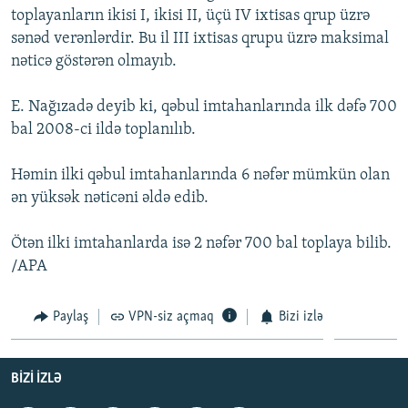
toplayanların ikisi I, ikisi II, üçü IV ixtisas qrup üzrə
İNFOQRAFIKA
AZƏRBAYCAN ƏDƏBIYYATI KITABXANASI
MISSIYAMIZ
BIZI IZLƏ
sənəd verənlərdir. Bu il III ixtisas qrupu üzrə maksimal
KARIKATURA
İSLAM VƏ DEMOKRATIYA
PEŞƏ ETIKASI VƏ JURNALISTIKA STANDARTLARIMIZ
nəticə göstərən olmayıb.
İZ - MƏDƏNIYYƏT PROQRAMI
MATERIALLARIMIZDAN ISTIFADƏ
E. Nağızadə deyib ki, qəbul imtahanlarında ilk dəfə 700
AZADLIQRADIOSU MOBIL TELEFONUNUZDA
RFE/RL-in bütün saytları
bal 2008-ci ildə toplanılıb.
BIZIMLƏ ƏLAQƏ
Həmin ilki qəbul imtahanlarında 6 nəfər mümkün olan
XƏBƏR BÜLLETENLƏRIMIZ
ən yüksək nəticəni əldə edib.
Ötən ilki imtahanlarda isə 2 nəfər 700 bal toplaya bilib.
/APA
Paylaş
VPN-siz açmaq
Bizi izlə
BIZI IZLƏ