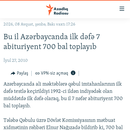
Keçid
linkləri
Əsas
2026, 08 Avqust, şənbə, Bakı vaxtı 17:26
məzmuna
GÜNDƏM
Bu il Azərbaycanda ilk dəfə 7
qayıt
#İZAHLA
Əsas
abituriyent 700 bal toplayıb
KORRUPSIOMETR
naviqasiyaya
qayıt
İyul 27, 2010
#ƏSLINDƏ
Axtarışa
FƏRQƏ BAX
Paylaş
VPN-siz açmaq
keç
QANUNI DOĞRU
Azərbaycanda ali məktəblərə qəbul imtahanlarının ilk
dəfə testlə keçirildiyi 1992-ci ildən indiyədək olan
ARAŞDIRMA
müddətdə ilk dəfə olaraq, bu il 7 nəfər abituriyent 700
MULTIMEDIA
bal toplayıb.
RADIO ARXIV
VIDEO
Tələbə Qəbulu üzrə Dövlət Komissiyasının mətbuat
HAQQIMIZDA
FOTOQALEREYA
OXU ZALI
xidmətinin rəhbəri Elnur Nağızadə bildirib ki, 700 bal