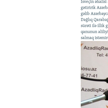
İsveçin əhalisi
gətiririk Azər
gəlib Azərbayc
Dağlıq Qarabağ
sürəti ilə illi
qanunun aliliy
salmaq istəmir