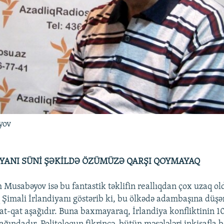
yov
İYANI SÜNİ ŞƏKİLDƏ ÖZÜMÜZƏ QARŞI QOYMAYAQ
m Musabəyov isə bu fantastik təklifin reallıqdan çox uzaq o
q Şimali İrlandiyanı göstərib ki, bu ölkədə adambaşına düşən
at-qat aşağıdır. Buna baxmayaraq, İrlandiya konfliktinin 1