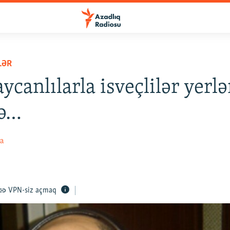
LƏR
ycanlılarla isveçlilər yerlə
sə…
va
VPN-siz açmaq