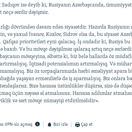
ət Sadıqov isə deyib ki, Rusiyanın Azərbaycanda, ümumiyyə
t neçə əsrdir dəyişmir.
rlığı dövründən davam edən siyasətdir. Hazırda Rusiyanın 
n, və yaxud İvanov, Kozlov, Sidrov olsa da, bu siyasət Azər
 Qafqaz prioritetləri eyni qalacaq. İş ondadır ki, Rusiya bu
lə baxıb. Və bu mövqe dəyişilməz qalaraq artıq neçə əsrlərd
rbaycanın mövqeyinə, əlbəttə ki, biz belə hallarda öz müdafi
artırmalıyıq. İqtisadi potensialımızı artırmalıyıq. Və mühar
amalıyıq. Biz öz torpaqlarımızda hərbi əməliyyat apara bil
abağda yaşayan ermənilərlə də iş aparmalıyıq. Biz onlara ba
ətəndaşlarsız. Bizə hansısa üstünlüklər düşürsə, sizə də düşə
xmaq üçün nəyəsə əl atmalısınız. Hansısa addımlar atmalısı
iklik və sərt mövqe nümayişi etdirilməlidir».
VPN-siz açmaq
Bizi izlə
Çap et