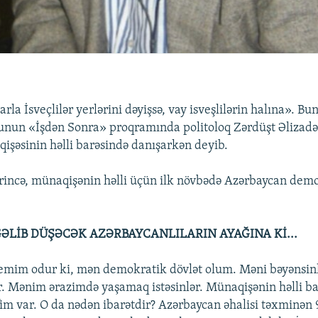
rla İsveçlilər yerlərini dəyişsə, vay isveşlilərin halına». Bu
unun «İşdən Sonra» proqramında politoloq Zərdüşt Əlizadə
şəsinin həlli barəsində danışarkən deyib.
krincə, münaqişənin həlli üçün ilk növbədə Azərbaycan dem
ƏLİB DÜŞƏCƏK AZƏRBAYCANLILARIN AYAĞINA
Kİ
...
mim odur ki, mən demokratik dövlət olum. Məni bəyənsin
r. Mənim ərazimdə yaşamaq istəsinlər. Münaqişənin həlli 
ifim var. O da nədən ibarətdir? Azərbaycan əhalisi təxminən