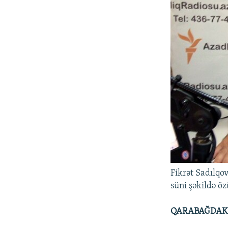
Fikrət Sadılqo
süni şəkildə ö
QARABAĞDAKI