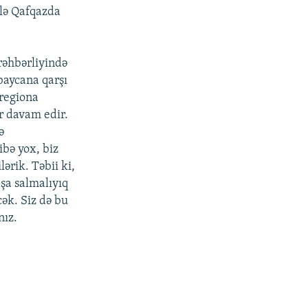
tlə Qafqazda
rəhbərliyində
baycana qarşı
 regiona
ir davam edir.
ə
ibə yox, biz
ərik. Təbii ki,
şa salmalıyıq
cək. Siz də bu
nız.