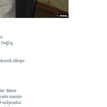
nu
 Dağlıq
okratik ölkəyə
lər. Mənə
barədə mənim
 9 milyondur.