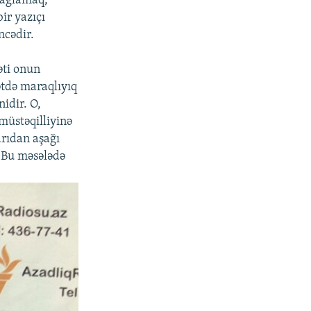
 bağlamaq,
ir yazıçı
ncədir.
əti onun
ətdə maraqlıyıq
idir. O,
müstəqilliyinə
arıdan aşağı
. Bu məsələdə