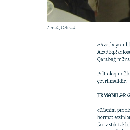
Zərdüşt Əlizadə
«Azərbaycanlıla
AzadlıqRadios
Qarabağ münaqi
Politoloqun fi
çevrilməlidir.
ERMƏNİLƏR G
«Mənim proble
hörmət etsinlə
fantastik təkl