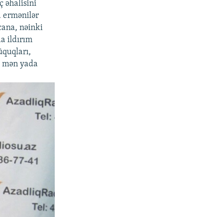
ç əhalisini
a ermənilər
cana, nəinki
a ildırım
üquqları,
ha mən yada