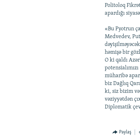
Politoloq Fikr
apardığı siyasə
«Bu Pyotrun ça
Medvedev, Puti
dəyişilməyəcək.
həmişə bir göz
O ki qaldı Azə
potensialımızı 
müharibə aparm
biz Dağlıq Qar
ki, siz bizim v
vəziyyətdən çı
Diplomatik çev
Paylaş