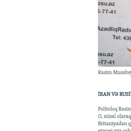
Rasim Musabə
İRAN VƏ RUS
Politoloq Rasi
O, misal olara
Britaniyadan q