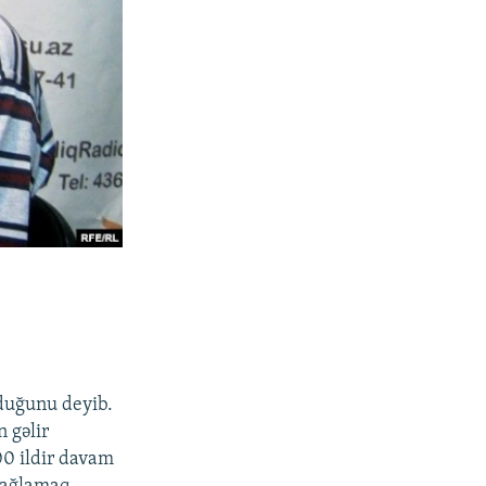
lduğunu deyib.
 gəlir
00 ildir davam