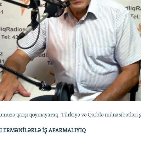
v
zümüzə qarşı qoymayaraq. Türkiyə və Qərblə münasibətləri 
 ERMƏNİLƏRLƏ İŞ APARMALIYIQ