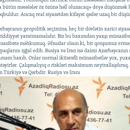
ağındadır. Politoloqun fikrincə, bütün məsələləri inkişafla
a bütün məsələlər öz özünə həll olunacaq» deyə düşünmək b
qbuldur. Ancaq real siyasətdən kifayət qədər uzaq bir düşü
rbaycanın geopolitik seçiminə, heç bir dövlətin xarici siyas
ə ziddiyyət yaratmamalıdır. Biz bu baxımdan yaxşı münasib
nasibətə məhkumuq. Əfsuslar olsun ki, bir qonşumuz ermən
paqlarını işğal edib. Rusiya və İran isə daimi Azərbaycanın 
amam baxıb. Onlar normal ikitərəfli münasibətlər yox, yux
stəyirlər. Çalışmalıyıq o riskləri maksimum neytrallaşdıraq
n Türkiyə və Qərbdir. Rusiya və İranı