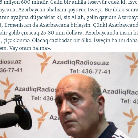
 8 milyon 600 mindir. Gəlin bir anlığa təsəvvür edək ki, İsve
baycana, Azərbaycan əhalisini qoyuruq İsveçə. Bir ildən sonr
anın ayağına düşəcəklər ki, siz Allah, gəlin qayıdın Azərbay
, Ermənistan da Azərbaycana birləşsin. Çünki Azərbaycand
k gəlir gəlib çıxacaq 25-30 min dollara. Azərbaycanda insan h
i, çiçəklənmə. Olacaq cazibədar bir ölkə. İsveçin halını da
əm. Vay onun halına».