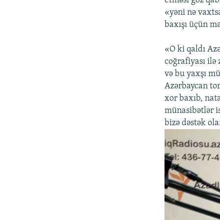
etməsi göz qab
«yəni nə vaxts
baxışı üçün mə
«O ki qaldı Azə
coğrafiyası il
və bu yaxşı mü
Azərbaycan tor
xor baxıb, nat
münasibətlər i
bizə dəstək ola