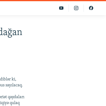
adağan
diblər ki,
sus sayılacaq.
riət qaydaları
siqiyə qulaq