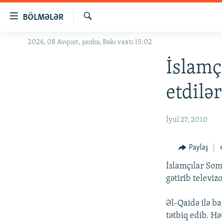
Keçid
BÖLMƏLƏR
linkləri
Axtar
Əsas
2026, 08 Avqust, şənbə, Bakı vaxtı 15:02
GÜNDƏM
məzmuna
#İZAHLA
İslamç
qayıt
Əsas
KORRUPSIOMETR
etdilər
naviqasiyaya
#ƏSLINDƏ
qayıt
Axtarışa
FƏRQƏ BAX
İyul 27, 2010
keç
QANUNI DOĞRU
Paylaş
ARAŞDIRMA
İslamçılar Soma
MULTIMEDIA
gətirib televiz
RADIO ARXIV
VIDEO
Əl-Qaidə ilə ba
HAQQIMIZDA
FOTOQALEREYA
OXU ZALI
tətbiq edib. Hə