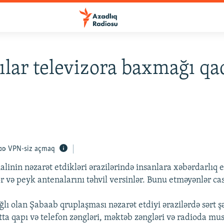
ılar televizora baxmağı q
VPN-siz açmaq
linin nəzarət etdikləri ərazilərində insanlara xəbərdarlıq e
or və peyk antenalarını təhvil versinlər. Bunu etməyənlər ca
ğlı olan Şabaab qruplaşması nəzarət etdiyi ərazilərdə sərt şə
tta qapı və telefon zəngləri, məktəb zəngləri və radioda mu