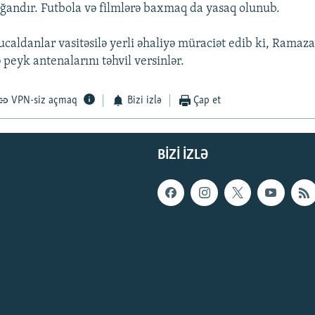
andır. Futbola və filmlərə baxmaq da yasaq olunub.
caldanlar vasitəsilə yerli əhaliyə müraciət edib ki, Rama
ə peyk antenalarını təhvil versinlər.
VPN-siz açmaq
Bizi izlə
Çap et
BIZI IZLƏ