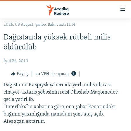
Keçid
linkləri
Əsas
2026, 08 Avqust, şənbə, Bakı vaxtı 11:14
məzmuna
GÜNDƏM
Dağıstanda yüksək rütbəli milis
qayıt
#İZAHLA
Əsas
öldürülüb
KORRUPSIOMETR
naviqasiyaya
qayıt
İyul 26, 2010
#ƏSLINDƏ
Axtarışa
FƏRQƏ BAX
Paylaş
VPN-siz açmaq
keç
QANUNI DOĞRU
Dağıstanın Kaspiysk şəhərində yerli milis idarəsi
cinayət-axtarış şöbəsinin rəisi Əliəshəb Maqomedov
ARAŞDIRMA
qətlə yetirilib.
MULTIMEDIA
“İnterfaks”ın xəbərinə görə, ona şəhər kənarındakı
bağının yaxınlığında naməlum şəxs atəş açıb.
RADIO ARXIV
VIDEO
Atəş açan axtarılır.
HAQQIMIZDA
FOTOQALEREYA
OXU ZALI