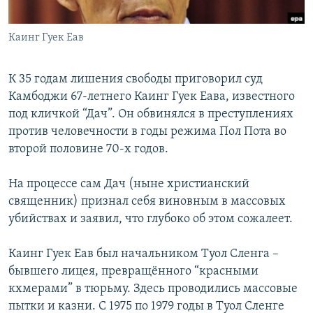
İNFOQRAFIKA
AZƏRBAYCAN ƏDƏBIYYATI KITABXANASI
MISSIYAMIZ
BIZI IZLƏ
Каинг Гуек Еав
KARIKATURA
İSLAM VƏ DEMOKRATIYA
PEŞƏ ETIKASI VƏ JURNALISTIKA STANDARTLARIMIZ
İZ - MƏDƏNIYYƏT PROQRAMI
MATERIALLARIMIZDAN ISTIFADƏ
К 35 годам лишения свободы приговорил суд
AZADLIQRADIOSU MOBIL TELEFONUNUZDA
RFE/RL-in bütün saytları
Камбоджи 67-летнего Каинг Гуек Еава, известного
под кличкой “Дач”. Он обвинялся в преступлениях
BIZIMLƏ ƏLAQƏ
против человечности в годы режима Пол Пота во
XƏBƏR BÜLLETENLƏRIMIZ
второй половине 70-х годов.
На процессе сам Дач (ныне христианский
священник) признал себя виновным в массовых
убийствах и заявил, что глубоко об этом сожалеет.
Каинг Гуек Еав был начальником Туол Сленга –
бывшего лицея, превращённого “красными
кхмерами” в тюрьму. Здесь проводились массовые
пытки и казни. С 1975 по 1979 годы в Туол Сленге