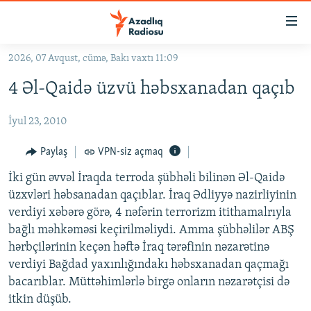
Keçid
linkləri
Əsas
2026, 07 Avqust, cümə, Bakı vaxtı 11:09
məzmuna
GÜNDƏM
4 Əl-Qaidə üzvü həbsxanadan qaçıb
qayıt
#İZAHLA
Əsas
İyul 23, 2010
KORRUPSIOMETR
naviqasiyaya
qayıt
#ƏSLINDƏ
Paylaş
VPN-siz açmaq
Axtarışa
FƏRQƏ BAX
keç
İki gün əvvəl İraqda terroda şübhəli bilinən Əl-Qaidə
üzxvləri həbsanadan qaçıblar. İraq Ədliyyə nazirliyinin
QANUNI DOĞRU
verdiyi xəbərə görə, 4 nəfərin terrorizm itithamalrıyla
ARAŞDIRMA
bağlı məhkəməsi keçirilməliydi. Amma şübhəlilər ABŞ
hərbçilərinin keçən həftə İraq tərəfinin nəzarətinə
MULTIMEDIA
verdiyi Bağdad yaxınlığındakı həbsxanadan qaçmağı
RADIO ARXIV
VIDEO
bacarıblar. Müttəhimlərlə birgə onların nəzarətçisi də
HAQQIMIZDA
itkin düşüb.
FOTOQALEREYA
OXU ZALI