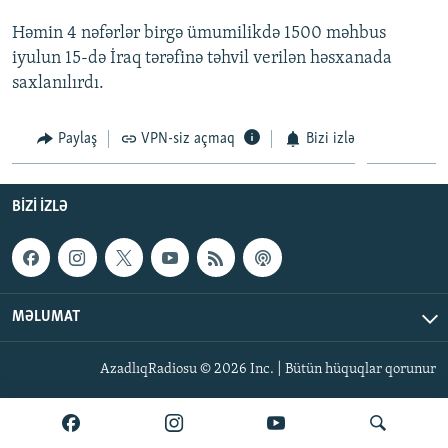
İNFOQRAFIKA
AZƏRBAYCAN ƏDƏBIYYATI KITABXANASI
MISSIYAMIZ
Həmin 4 nəfərlər birgə ümumilikdə 1500 məhbus
BIZI IZLƏ
KARIKATURA
İSLAM VƏ DEMOKRATIYA
PEŞƏ ETIKASI VƏ JURNALISTIKA STANDARTLARIMIZ
iyulun 15-də İraq tərəfinə təhvil verilən həsxanada
saxlanılırdı.
İZ - MƏDƏNIYYƏT PROQRAMI
MATERIALLARIMIZDAN ISTIFADƏ
AZADLIQRADIOSU MOBIL TELEFONUNUZDA
RFE/RL-in bütün saytları
Paylaş
VPN-siz açmaq
Bizi izlə
BIZIMLƏ ƏLAQƏ
XƏBƏR BÜLLETENLƏRIMIZ
BIZI IZLƏ
MƏLUMAT
AzadlıqRadiosu © 2026 Inc. | Bütün hüquqlar qorunur