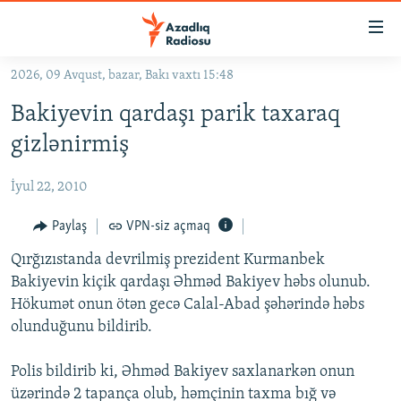
Keçid
linkləri
Əsas
2026, 09 Avqust, bazar, Bakı vaxtı 15:48
məzmuna
GÜNDƏM
Bakiyevin qardaşı parik taxaraq
qayıt
#İZAHLA
Əsas
gizlənirmiş
KORRUPSIOMETR
naviqasiyaya
qayıt
İyul 22, 2010
#ƏSLINDƏ
Axtarışa
FƏRQƏ BAX
Paylaş
VPN-siz açmaq
keç
QANUNI DOĞRU
Qırğızıstanda devrilmiş prezident Kurmanbek
Bakiyevin kiçik qardaşı Əhməd Bakiyev həbs olunub.
ARAŞDIRMA
Hökumət onun ötən gecə Calal-Abad şəhərində həbs
MULTIMEDIA
olunduğunu bildirib.
RADIO ARXIV
VIDEO
Polis bildirib ki, Əhməd Bakiyev saxlanarkən onun
HAQQIMIZDA
FOTOQALEREYA
OXU ZALI
üzərində 2 tapança olub, həmçinin taxma bığ və