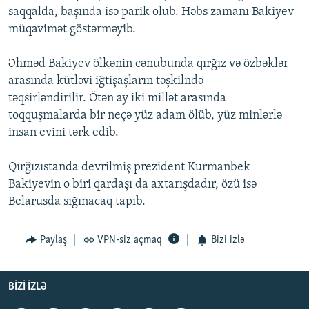
saqqalda, başında isə parik olub. Həbs zamanı Bakiyev
İNFOQRAFIKA
AZƏRBAYCAN ƏDƏBIYYATI KITABXANASI
MISSIYAMIZ
BIZI IZLƏ
müqavimət göstərməyib.
KARIKATURA
İSLAM VƏ DEMOKRATIYA
PEŞƏ ETIKASI VƏ JURNALISTIKA STANDARTLARIMIZ
Əhməd Bakiyev ölkənin cənubunda qırğız və özbəklər
İZ - MƏDƏNIYYƏT PROQRAMI
MATERIALLARIMIZDAN ISTIFADƏ
arasında kütləvi iğtişaşların təşkilndə
AZADLIQRADIOSU MOBIL TELEFONUNUZDA
RFE/RL-in bütün saytları
təqsirləndirilir. Ötən ay iki millət arasında
BIZIMLƏ ƏLAQƏ
toqquşmalarda bir neçə yüz adam ölüb, yüz minlərlə
insan evini tərk edib.
XƏBƏR BÜLLETENLƏRIMIZ
Qırğızıstanda devrilmiş prezident Kurmanbek
Bakiyevin o biri qardaşı da axtarışdadır, özü isə
Belarusda sığınacaq tapıb.
Paylaş
VPN-siz açmaq
Bizi izlə
BIZI IZLƏ