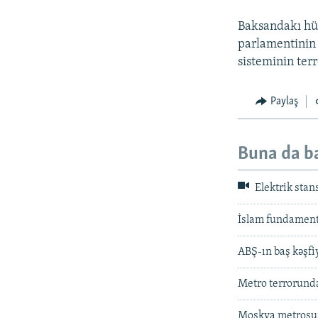
Baksandakı hü
parlamentinin 
sisteminin ter
Paylaş
Buna da b
Elektrik stan
İslam fundamenta
ABŞ-ın baş kəşfi
Metro terrorunda
Moskva metrosunu