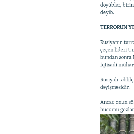
döyüblər, biri
deyib.
TERRORUN YE
Rusiyanın terro
çeçen lideri U
bundan sonra R
İqtisadi mühar
Rusiyalı təhlil
dəyişməsidir.
Ancaq onun söz
hücumu gözləmə