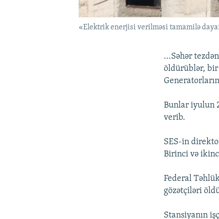
«Elektrik enerjisi verilməsi tamamilə dayan
...Səhər tezdə
öldürüblər, bir
Generatorların
Bunlar iyulun 
verib.
SES-in direkto
Birinci və ikin
Federal Təhlük
gözətçiləri öld
Stansiyanın iş