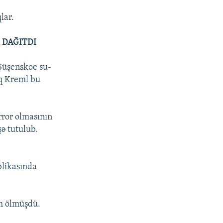
lar.
 DAĞITDI
Şüşenskoe su-
aq Kreml bu
rror olmasının
ə tutulub.
blikasında
m ölmüşdü.