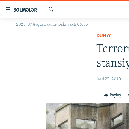
Keçid
BÖLMƏLƏR
linkləri
Axtar
Əsas
2026, 07 Avqust, cümə, Bakı vaxtı 05:56
GÜNDƏM
məzmuna
DÜNYA
#İZAHLA
qayıt
Əsas
Terror
KORRUPSIOMETR
naviqasiyaya
#ƏSLINDƏ
qayıt
stansi
Axtarışa
FƏRQƏ BAX
keç
QANUNI DOĞRU
İyul 22, 2010
ARAŞDIRMA
Paylaş
MULTIMEDIA
RADIO ARXIV
VIDEO
HAQQIMIZDA
FOTOQALEREYA
OXU ZALI