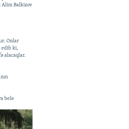
i Alim Balkizov
ur. Onlar
edib ki,
ə alacaqlar.
anın
a belə