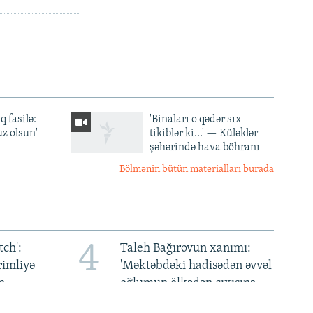
q fasilə:
'Binaları o qədər sıx
z olsun'
tikiblər ki...' — Küləklər
şəhərində hava böhranı
Bölmənin bütün materialları burada
4
ch':
Taleh Bağırovun xanımı:
rimliyə
'Məktəbdəki hadisədən əvvəl
n
oğlumun ölkədən çıxışına
qadağa qoyulmuşdu'