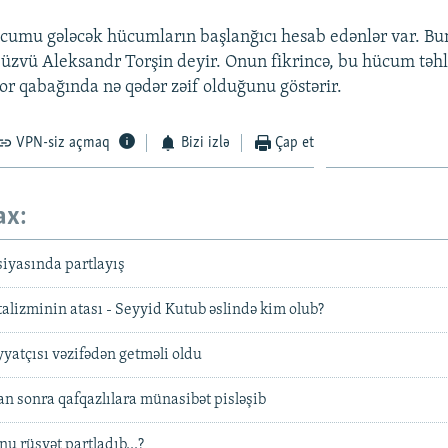
cumu gələcək hücumların başlanğıcı hesab edənlər var. Bu
üzvü Aleksandr Torşin deyir. Onun fikrincə, bu hücum təhl
ror qabağında nə qədər zəif olduğunu göstərir.
VPN-siz açmaq
Bizi izlə
Çap et
ax:
siyasında partlayış
lizminin atası - Seyyid Kutub əslində kim olub?
yyatçısı vəzifədən getməli oldu
n sonra qafqazlılara münasibət pisləşib
 rüşvət partladıb...?