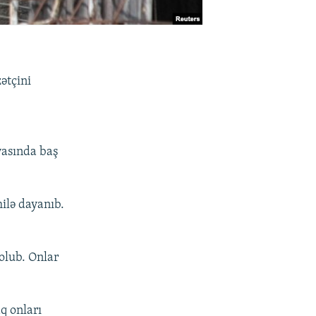
ətçini
yasında baş
ilə dayanıb.
olub. Onlar
q onları