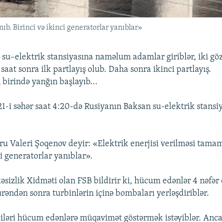
ıb. Birinci və ikinci generatorlar yanıblar»
n su–elektrik stansiyasına naməlum adamlar giriblər, iki göz
 saat sonra ilk partlayış olub. Daha sonra ikinci partlayış.
 birində yanğın başlayıb...
21-i səhər saat 4:20-də Rusiyanın Baksan su-elektrik stansi
ru Valeri Şoqenov deyir: «Elektrik enerjisi verilməsi tamam
ci generatorlar yanıblar».
əsizlik Xidməti olan FSB bildirir ki, hücum edənlər 4 nəfər 
ürəndən sonra turbinlərin içinə bombaları yerləşdiriblər.
çiləri hücum edənlərə müqavimət göstərmək istəyiblər. Anca