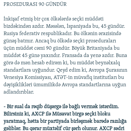
PROSEDURASI 90 GÜNDÜR
İnkişaf etmiş bir çox ölkələrdə seçki müddəti
bizdəkindən azdır. Məsələn, İspaniyada bu, 45 gündür.
Rusiya federativ respublikadır. Bu ölkənin ərazisində
günəş batmır. Ancaq bu ölkədə seçki proseduraları
üçün müddət cəmi 90 gündür. Böyük Britaniyada bu
müddət 45 günə yaxındır. Fransada da yenə azdır. Buna
görə də mən hesab edirəm ki, bu müddət beynəlxalq
standartlara uyğundur. Qeyd edim ki, Avropa Şurasının
Venesiya Komissiyası, ATƏT-in müvafiq institutları bu
dəyişiklikləri ümumilikdə Avropa standartlarına uyğun
adlandırıblar.
- Bir sual da rəqib düşərgə ilə bağlı vermək istərdim.
Bilirsiniz ki, AXCP ilə Müsavat birgə seçki bloku
yaratmaq, hətta bir partiyada birləşmək barədə razılığa
gəliblər. Bu qərar müxtəlif cür şərh olunur. AXCP sədri