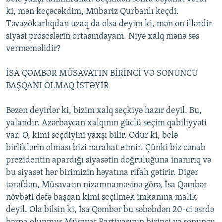
ki, mən keçəcəkdim, Mübariz Qurbanlı keçdi.
Təvazökarlıqdan uzaq da olsa deyim ki, mən on illərdir
siyasi proseslərin ortasındayam. Niyə xalq mənə səs
verməməlidir?
İSA QƏMBƏR MÜSAVATIN BİRİNCİ VƏ SONUNCU
BAŞQANI OLMAQ İSTƏYİR
Bəzən deyirlər ki, bizim xalq seçkiyə hazır deyil. Bu,
yalandır. Azərbaycan xalqının güclü seçim qabiliyyəti
var. O, kimi seçdiyini yaxşı bilir. Odur ki, belə
birliklərin olması bizi narahat etmir. Çünki biz cənab
prezidentin apardığı siyasətin doğruluğuna inanırıq və
bu siyasət hər birimizin həyatına rifah gətirir. Digər
tərəfdən, Müsavatın nizamnaməsinə görə, İsa Qəmbər
növbəti dəfə başqan kimi seçilmək imkanına malik
deyil. Ola bilsin ki, İsa Qəmbər bu səbəbdən 20-ci əsrdə