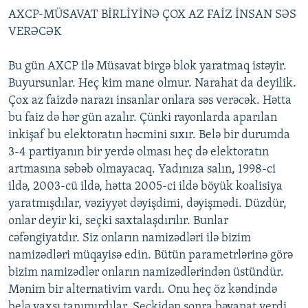
AXCP-MÜSAVAT BİRLİYİNƏ ÇOX AZ FAİZ İNSAN SƏS
VERƏCƏK
Bu gün AXCP ilə Müsavat birgə blok yaratmaq istəyir.
Buyursunlar. Heç kim mane olmur. Narahat da deyilik.
Çox az faizdə narazı insanlar onlara səs verəcək. Hətta
bu faiz də hər gün azalır. Çünki rayonlarda aparılan
inkişaf bu elektoratın həcmini sıxır. Belə bir durumda
3-4 partiyanın bir yerdə olması heç də elektoratın
artmasına səbəb olmayacaq. Yadınıza salın, 1998-ci
ildə, 2003-cü ildə, hətta 2005-ci ildə böyük koalisiya
yaratmışdılar, vəziyyət dəyişdimi, dəyişmədi. Düzdür,
onlar deyir ki, seçki saxtalaşdırılır. Bunlar
cəfəngiyatdır. Siz onların namizədləri ilə bizim
namizədləri müqayisə edin. Bütün parametrlərinə görə
bizim namizədlər onların namizədlərindən üstündür.
Mənim bir alternativim vardı. Onu heç öz kəndində
belə yaxşı tanımırdılar. Seçkidən sonra bəyanat verdi