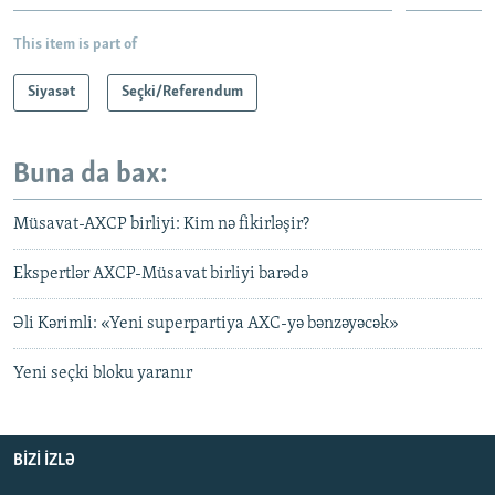
This item is part of
Siyasət
Seçki/Referendum
Buna da bax:
Müsavat-AXCP birliyi: Kim nə fikirləşir?
Ekspertlər AXCP-Müsavat birliyi barədə
Əli Kərimli: «Yeni superpartiya AXC-yə bənzəyəcək»
Yeni seçki bloku yaranır
BIZI IZLƏ