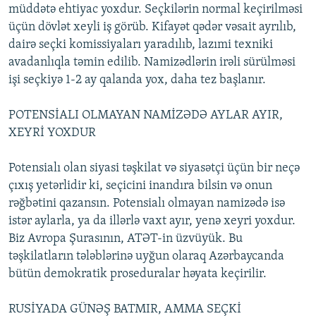
müddətə ehtiyac yoxdur. Seçkilərin normal keçirilməsi
üçün dövlət xeyli iş görüb. Kifayət qədər vəsait ayrılıb,
dairə seçki komissiyaları yaradılıb, lazımi texniki
avadanlıqla təmin edilib. Namizədlərin irəli sürülməsi
işi seçkiyə 1-2 ay qalanda yox, daha tez başlanır.
POTENSİALI OLMAYAN NAMİZƏDƏ AYLAR AYIR,
XEYRİ YOXDUR
Potensialı olan siyasi təşkilat və siyasətçi üçün bir neçə
çıxış yetərlidir ki, seçicini inandıra bilsin və onun
rəğbətini qazansın. Potensialı olmayan namizədə isə
istər aylarla, ya da illərlə vaxt ayır, yenə xeyri yoxdur.
Biz Avropa Şurasının, ATƏT-in üzvüyük. Bu
təşkilatların tələblərinə uyğun olaraq Azərbaycanda
bütün demokratik proseduralar həyata keçirilir.
RUSİYADA GÜNƏŞ BATMIR, AMMA SEÇKİ