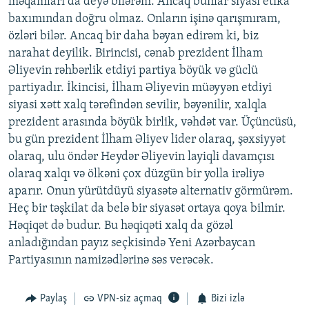
məqamları da deyə bilərəm. Ancaq bunlar siyasi etika
baxımından doğru olmaz. Onların işinə qarışmıram,
özləri bilər. Ancaq bir daha bəyan edirəm ki, biz
narahat deyilik. Birincisi, cənab prezident İlham
Əliyevin rəhbərlik etdiyi partiya böyük və güclü
partiyadır. İkincisi, İlham Əliyevin müəyyən etdiyi
siyasi xətt xalq tərəfindən sevilir, bəyənilir, xalqla
prezident arasında böyük birlik, vəhdət var. Üçüncüsü,
bu gün prezident İlham Əliyev lider olaraq, şəxsiyyət
olaraq, ulu öndər Heydər Əliyevin layiqli davamçısı
olaraq xalqı və ölkəni çox düzgün bir yolla irəliyə
aparır. Onun yürütdüyü siyasətə alternativ görmürəm.
Heç bir təşkilat da belə bir siyasət ortaya qoya bilmir.
Həqiqət də budur. Bu həqiqəti xalq da gözəl
anladığından payız seçkisində Yeni Azərbaycan
Partiyasının namizədlərinə səs verəcək.
Paylaş
VPN-siz açmaq
Bizi izlə