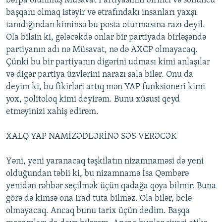
bərpa olunmuş Müsavat Partiyasının birinci və sonuncu
başqanı olmaq istəyir və ətrafındakı insanları yaxşı
tanıdığından kiminsə bu posta oturmasına razı deyil.
Ola bilsin ki, gələcəkdə onlar bir partiyada birləşəndə
partiyanın adı nə Müsavat, nə də AXCP olmayacaq.
Çünki bu bir partiyanın digərini udması kimi anlaşılar
və digər partiya üzvlərini narazı sala bilər. Onu da
deyim ki, bu fikirləri artıq mən YAP funksioneri kimi
yox, politoloq kimi deyirəm. Bunu xüsusi qeyd
etməyinizi xahiş edirəm.
XALQ YAP NAMİZƏDLƏRİNƏ SƏS VERƏCƏK
Yəni, yeni yaranacaq təşkilatın nizamnaməsi də yeni
olduğundan təbii ki, bu nizamnamə İsa Qəmbərə
yenidən rəhbər seçilmək üçün qadağa qoya bilmir. Buna
görə də kimsə ona irad tuta bilməz. Ola bilər, belə
olmayacaq. Ancaq bunu tarix üçün dedim. Başqa