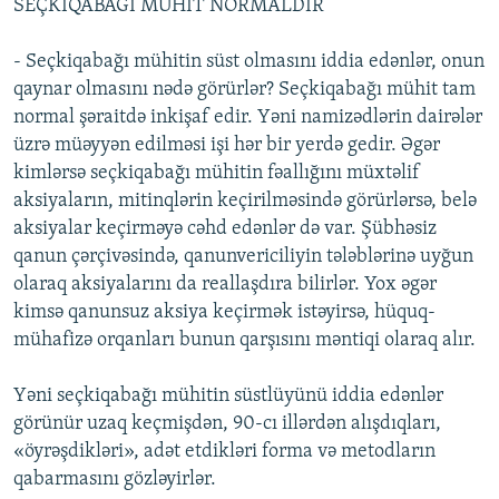
SEÇKİQABAĞI MÜHİT NORMALDIR
- Seçkiqabağı mühitin süst olmasını iddia edənlər, onun
qaynar olmasını nədə görürlər? Seçkiqabağı mühit tam
normal şəraitdə inkişaf edir. Yəni namizədlərin dairələr
üzrə müəyyən edilməsi işi hər bir yerdə gedir. Əgər
kimlərsə seçkiqabağı mühitin fəallığını müxtəlif
aksiyaların, mitinqlərin keçirilməsində görürlərsə, belə
aksiyalar keçirməyə cəhd edənlər də var. Şübhəsiz
qanun çərçivəsində, qanunvericiliyin tələblərinə uyğun
olaraq aksiyalarını da reallaşdıra bilirlər. Yox əgər
kimsə qanunsuz aksiya keçirmək istəyirsə, hüquq-
mühafizə orqanları bunun qarşısını məntiqi olaraq alır.
Yəni seçkiqabağı mühitin süstlüyünü iddia edənlər
görünür uzaq keçmişdən, 90-cı illərdən alışdıqları,
«öyrəşdikləri», adət etdikləri forma və metodların
qabarmasını gözləyirlər.