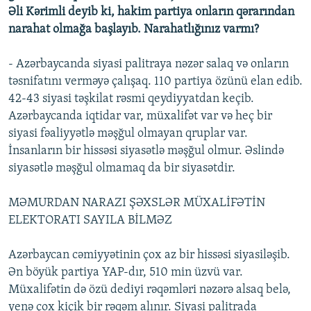
Əli Kərimli deyib ki, hakim partiya onların qərarından
narahat olmağa başlayıb. Narahatlığınız varmı?
- Azərbaycanda siyasi palitraya nəzər salaq və onların
təsnifatını verməyə çalışaq. 110 partiya özünü elan edib.
42-43 siyasi təşkilat rəsmi qeydiyyatdan keçib.
Azərbaycanda iqtidar var, müxalifət var və heç bir
siyasi fəaliyyətlə məşğul olmayan qruplar var.
İnsanların bir hissəsi siyasətlə məşğul olmur. Əslində
siyasətlə məşğul olmamaq da bir siyasətdir.
MƏMURDAN NARAZI ŞƏXSLƏR MÜXALİFƏTİN
ELEKTORATI SAYILA BİLMƏZ
Azərbaycan cəmiyyətinin çox az bir hissəsi siyasiləşib.
Ən böyük partiya YAP-dır, 510 min üzvü var.
Müxalifətin də özü dediyi rəqəmləri nəzərə alsaq belə,
yenə çox kiçik bir rəqəm alınır. Siyasi palitrada