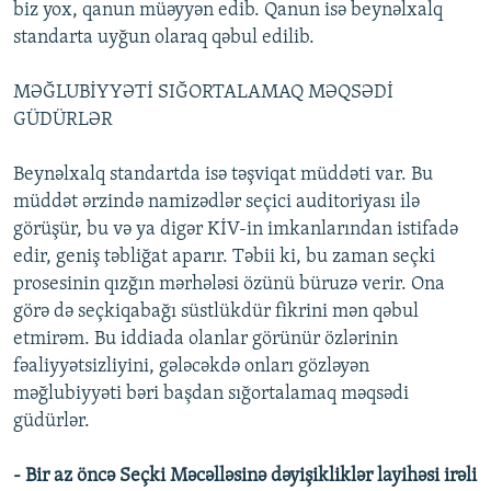
biz yox, qanun müəyyən edib. Qanun isə beynəlxalq
standarta uyğun olaraq qəbul edilib.
MƏĞLUBİYYƏTİ SIĞORTALAMAQ MƏQSƏDİ
GÜDÜRLƏR
Beynəlxalq standartda isə təşviqat müddəti var. Bu
müddət ərzində namizədlər seçici auditoriyası ilə
görüşür, bu və ya digər KİV-in imkanlarından istifadə
edir, geniş təbliğat aparır. Təbii ki, bu zaman seçki
prosesinin qızğın mərhələsi özünü büruzə verir. Ona
görə də seçkiqabağı süstlükdür fikrini mən qəbul
etmirəm. Bu iddiada olanlar görünür özlərinin
fəaliyyətsizliyini, gələcəkdə onları gözləyən
məğlubiyyəti bəri başdan sığortalamaq məqsədi
güdürlər.
- Bir az öncə Seçki Məcəlləsinə dəyişikliklər layihəsi irəli