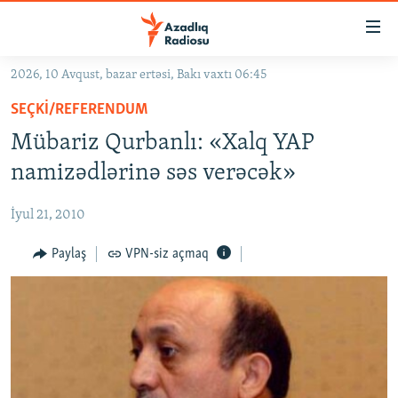
Keçid
linkləri
Əsas
2026, 10 Avqust, bazar ertəsi, Bakı vaxtı 06:45
məzmuna
GÜNDƏM
SEÇKI/REFERENDUM
qayıt
#İZAHLA
Əsas
Mübariz Qurbanlı: «Xalq YAP
KORRUPSIOMETR
naviqasiyaya
namizədlərinə səs verəcək»
qayıt
#ƏSLINDƏ
Axtarışa
İyul 21, 2010
FƏRQƏ BAX
keç
QANUNI DOĞRU
Paylaş
VPN-siz açmaq
ARAŞDIRMA
MULTIMEDIA
RADIO ARXIV
VIDEO
HAQQIMIZDA
FOTOQALEREYA
OXU ZALI