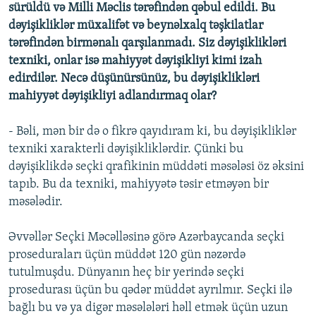
sürüldü və Milli Məclis tərəfindən qəbul edildi. Bu
dəyişikliklər müxalifət və beynəlxalq təşkilatlar
tərəfindən birmənalı qarşılanmadı. Siz dəyişiklikləri
texniki, onlar isə mahiyyət dəyişikliyi kimi izah
edirdilər. Necə düşünürsünüz, bu dəyişiklikləri
mahiyyət dəyişikliyi adlandırmaq olar?
- Bəli, mən bir də o fikrə qayıdıram ki, bu dəyişikliklər
texniki xarakterli dəyişikliklərdir. Çünki bu
dəyişiklikdə seçki qrafikinin müddəti məsələsi öz əksini
tapıb. Bu da texniki, mahiyyətə təsir etməyən bir
məsələdir.
Əvvəllər Seçki Məcəlləsinə görə Azərbaycanda seçki
proseduraları üçün müddət 120 gün nəzərdə
tutulmuşdu. Dünyanın heç bir yerində seçki
prosedurası üçün bu qədər müddət ayrılmır. Seçki ilə
bağlı bu və ya digər məsələləri həll etmək üçün uzun