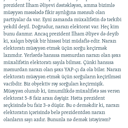
prezident İlham Əliyevi dəstəkləyən, amma bizimlə
müəyyən məsələdə fikir ayrılığına mənsub olan
partiyalar da var. Eyni zamanda müxalifətin də tərkibi
yekdil deyil. Doğrudur, narazı elektorat var. Heç kim
bunu danmır. Ancaq prezident İlham Əliyev də deyib
ki, xalqın böyük bir hissəsi bizi müdafiə edir. Narazı
elektoratı müəyyən etmək üçün sorğu keçirmək
lazımdır. Yerlərdə hansısa məmurdan narazı olan şəxs
müxalifətin elektoratı sayıla bilməz. Çünki hansısa
məmurdan narazı olan şəxs YAP-çı da ola bilər. Narazı
elektoratı müəyyən etmək üçün sorğuların keçirilməsi
vacibdir. Biz obyektiv rəy sorğuları keçirmişik.
Müəyyən olunub ki, ümumilikdə müxalifətə səs verən
elektorat 5-8 faiz arası dəyişir. Hətta prezident
seçkisində bu faiz 3-ə düşür. Bu o deməkdir ki, narazı
elektoratın içərisində belə prezidentdən narazı
olanların sayı azdır. Bununla nə demək istəyirəm?