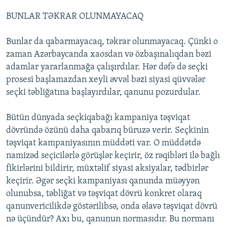
BUNLAR TƏKRAR OLUNMAYACAQ
Bunlar da qabarmayacaq, təkrar olunmayacaq. Çünki o
zaman Azərbaycanda xaosdan və özbaşınalıqdan bəzi
adamlar yararlanmağa çalışırdılar. Hər dəfə də seçki
prosesi başlamazdan xeyli əvvəl bəzi siyasi qüvvələr
seçki təbliğatına başlayırdılar, qanunu pozurdular.
Bütün dünyada seçkiqabağı kampaniya təşviqat
dövründə özünü daha qabarıq büruzə verir. Seçkinin
təşviqat kampaniyasının müddəti var. O müddətdə
namizəd seçicilərlə görüşlər keçirir, öz rəqibləri ilə bağlı
fikirlərini bildirir, müxtəlif siyasi aksiyalar, tədbirlər
keçirir. Əgər seçki kampaniyası qanunda müəyyən
olunubsa, təbliğat və təşviqat dövrü konkret olaraq
qanunvericilikdə göstərilibsə, onda əlavə təşviqat dövrü
nə üçündür? Axı bu, qanunun normasıdır. Bu normanı