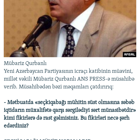
İNFOQRAFIKA
AZƏRBAYCAN ƏDƏBIYYATI KITABXANASI
MISSIYAMIZ
BIZI IZLƏ
KARIKATURA
İSLAM VƏ DEMOKRATIYA
PEŞƏ ETIKASI VƏ JURNALISTIKA STANDARTLARIMIZ
İZ - MƏDƏNIYYƏT PROQRAMI
MATERIALLARIMIZDAN ISTIFADƏ
AZADLIQRADIOSU MOBIL TELEFONUNUZDA
RFE/RL-in bütün saytları
BIZIMLƏ ƏLAQƏ
XƏBƏR BÜLLETENLƏRIMIZ
Mübariz Qurbanlı
Yeni Azərbaycan Partiyasının icraçı katibinin müavini,
millət vəkili Mübariz Qurbanlı ANS PRESS-ə müsahibə
verib. Müsahibədən bəzi məqamları çatdırırıq:
- Mətbuatda «seçkiqabağı mühitin süst olmasına səbəb
iqtidarın müxalifətə qarşı sərgilədiyi sərt münasibətdir»
kimi fikirlərə də rast gəlmisiniz. Bu fikirləri necə şərh
edərdiniz?