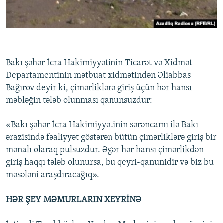
Bakı şəhər İcra Hakimiyyətinin Ticarət və Xidmət
Departamentinin mətbuat xidmətindən Əliabbas
Bağırov deyir ki, çimərliklərə giriş üçün hər hansı
məbləğin tələb olunması qanunsuzdur:
«Bakı şəhər İcra Hakimiyyətinin sərəncamı ilə Bakı
ərazisində fəaliyyət göstərən bütün çimərliklərə giriş bir
mənalı olaraq pulsuzdur. Əgər hər hansı çimərlikdən
giriş haqqı tələb olunursa, bu qeyri-qanunidir və biz bu
məsələni araşdıracağıq».
HƏR ŞEY MƏMURLARIN XEYRİNƏ