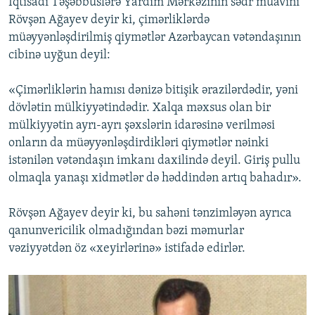
İqtisadi Təşəbbüslərə Yardım Mərkəzinin sədr müavini
Rövşən Ağayev deyir ki, çimərliklərdə
müəyyənləşdirilmiş qiymətlər Azərbaycan vətəndaşının
cibinə uyğun deyil:
«Çimərliklərin hamısı dənizə bitişik ərazilərdədir, yəni
dövlətin mülkiyyətindədir. Xalqa məxsus olan bir
mülkiyyətin ayrı-ayrı şəxslərin idarəsinə verilməsi
onların da müəyyənləşdirdikləri qiymətlər nəinki
istənilən vətəndaşın imkanı daxilində deyil. Giriş pullu
olmaqla yanaşı xidmətlər də həddindən artıq bahadır».
Rövşən Ağayev deyir ki, bu sahəni tənzimləyən ayrıca
qanunvericilik olmadığından bəzi məmurlar
vəziyyətdən öz «xeyirlərinə» istifadə edirlər.