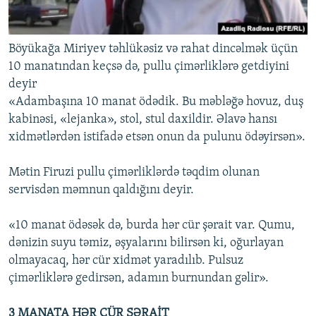
Böyükağa Miriyev təhlükəsiz və rahat dincəlmək üçün
10 manatından keçsə də, pullu çimərliklərə getdiyini
deyir
«Adambaşına 10 manat ödədik. Bu məbləğə hovuz, duş
kabinəsi, «lejanka», stol, stul daxildir. Əlavə hansı
xidmətlərdən istifadə etsən onun da pulunu ödəyirsən».
Mətin Firuzi pullu çimərliklərdə təqdim olunan
servisdən məmnun qaldığını deyir.
«10 manat ödəsək də, burda hər cür şərait var. Qumu,
dənizin suyu təmiz, əşyalarını bilirsən ki, oğurlayan
olmayacaq, hər cür xidmət yaradılıb. Pulsuz
çimərliklərə gedirsən, adamın burnundan gəlir».
3 MANATA HƏR CÜR ŞƏRAİT