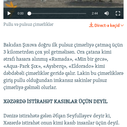
İNFOQRAFIKA
AZƏRBAYCAN ƏDƏBIYYATI KITABXANASI
MISSIYAMIZ
BIZI IZLƏ
0:00
2:44
KARIKATURA
İSLAM VƏ DEMOKRATIYA
PEŞƏ ETIKASI VƏ JURNALISTIKA STANDARTLARIMIZ
Pullu və pulsuz çimərliklər
İZ - MƏDƏNIYYƏT PROQRAMI
MATERIALLARIMIZDAN ISTIFADƏ
Direct-ə keçid
AZADLIQRADIOSU MOBIL TELEFONUNUZDA
RFE/RL-in bütün saytları
Bakıdan Şıxova doğru ilk pulsuz çimərliyə çatmaq üçün
BIZIMLƏ ƏLAQƏ
3 kilometrdən çox yol getməlisən. Ora çatana kimi
XƏBƏR BÜLLETENLƏRIMIZ
ətrafı hasara alınmış «Ramada», «Min bir gecə»,
«Aqua-Park Şıx», «Aysberq», «Eldorado» kimi
dəbdəbəli çimərliklər geridə qalır. Lakin bu çimərliklərə
giriş pullu olduğundan imkansız sakinlər pulsuz
çimərliyə gəlməli olurlar.
XƏZƏRDƏ İSTİRAHƏT KASIBLAR ÜÇÜN DEYİL
Dənizə istirahətə gələn Əfqan Seyfullayev deyir ki,
Xəzərdə istirahət onun kimi kasıb insanlar üçün deyil.