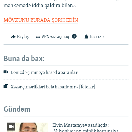
məhkəmədə iddia qaldıra bilər».
MÖVZUNU BURADA ŞƏRH EDİN
Paylaş
VPN-siz açmaq
Bizi izlə
Buna da bax:
Dənizdə çimməyə həsəd aparanlar
Xəzər çimərlikləri belə hasarlanır - [fotolar]
Gündəm
Elvin Mustafayev azadlıqda:
'Milyonluq yox, minlik korrupsiya