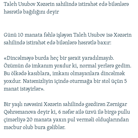
Taleh Usubov Xəzərin sahilində istirahət edə bilənlərə
həsrətlə bağdığını deyir
Günü 10 manata fəhlə işləyən Taleh Usubov isə Xəzərin
sahilində istirahət edə bilənlərə həsrətlə baxır:
«Dincəlməyə burda heç bir şərait yaradılmayıb.
Özümün də imkanım yoxdur ki, normal yerlərə gedim.
Bu ölkədə kasıblara, imkanı olmayanlara dincəlmək
yoxdur. Natəmizliyin içində oturmağa bir stol üçün 5
manat istəyirlər».
Bir yaşlı nəvəsini Xəzərin sahilində gəzdirən Zərnigar
Qəhrəmanova deyir ki, 6 nəfər ailə üzvü ilə birgə pullu
çimərliyə 20 manata yaxın pul verməli olduqlarından
məcbur olub bura gəliblər.