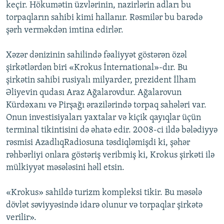
keçir. Hökumətin üzvlərinin, nazirlərin adları bu
torpaqların sahibi kimi hallanır. Rəsmilər bu barədə
şərh verməkdən imtina edirlər.
Xəzər dənizinin sahilində fəaliyyət göstərən özəl
şirkətlərdən biri «Krokus İnternational»-dır. Bu
şirkətin sahibi rusiyalı milyarder, prezident İlham
Əliyevin qudası Araz Ağalarovdur. Ağalarovun
Kürdəxanı və Pirşağı ərazilərində torpaq sahələri var.
Onun investisiyaları yaxtalar və kiçik qayıqlar üçün
terminal tikintisini də əhatə edir. 2008-ci ildə bələdiyyə
rəsmisi AzadlıqRadiosuna təsdiqləmişdi ki, şəhər
rəhbərliyi onlara göstəriş veribmiş ki, Krokus şirkəti ilə
mülkiyyət məsələsini həll etsin.
«Krokus» sahildə turizm kompleksi tikir. Bu məsələ
dövlət səviyyəsində idarə olunur və torpaqlar şirkətə
verilir».