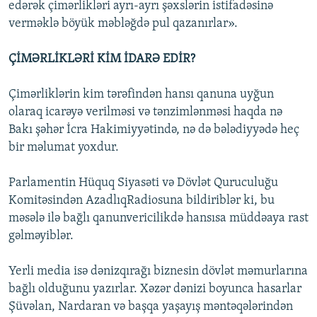
edərək çimərlikləri ayrı-ayrı şəxslərin istifadəsinə
verməklə böyük məbləğdə pul qazanırlar».
ÇİMƏRLİKLƏRİ KİM İDARƏ EDİR?
Çimərliklərin kim tərəfindən hansı qanuna uyğun
olaraq icarəyə verilməsi və tənzimlənməsi haqda nə
Bakı şəhər İcra Hakimiyyətində, nə də bələdiyyədə heç
bir məlumat yoxdur.
Parlamentin Hüquq Siyasəti və Dövlət Quruculuğu
Komitəsindən AzadlıqRadiosuna bildiriblər ki, bu
məsələ ilə bağlı qanunvericilikdə hansısa müddəaya rast
gəlməyiblər.
Yerli media isə dənizqırağı biznesin dövlət məmurlarına
bağlı olduğunu yazırlar. Xəzər dənizi boyunca hasarlar
Şüvəlan, Nardaran və başqa yaşayış məntəqələrindən