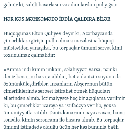
gəlmir ki, sahili hasarlasın və adamlardan pul yığsın.
HƏR KƏS MƏHKƏMƏDƏ İDDİA QALDIRA BİLƏR
Hüquqşünas Elton Quliyev deyir ki, Azərbaycanda
çimərliklərə girişin pullu olması məsələsinə hüquqi
müstəvidən yanaşılsa, bu torpaqlar ümumi sərvət kimi
toxunulmaz qalmalıdır:
«Amma indi kimin imkanı, səlahiyyəti varsa, nəinki
dəniz kənarını hasara alıblar, hətta dənizin suyunu da
özününküləşdiriblər. İnsanların Abşeronun bütün
çimərliklərində sərbəst istirahət etmək hüquqları
əllərindən alınıb. İctimaiyyətə heç bir açıqlama verilmir
ki, bu çimərliklər icarəyə ya istifadəyə verilib, yoxsa
ümumiyyətlə satılıb. Dəniz kənarının nəyə əsasən, hansı
sənədlə, kimin sərəncamı ilə hasara alınıb. Bu torpaqlar
ümumi istifadədə olduğu üçün hər kəs bununla bağlı