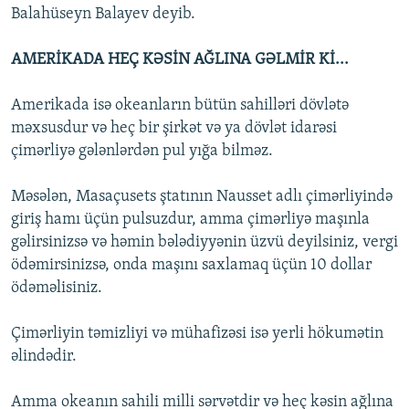
Balahüseyn Balayev deyib.
AMERİKADA HEÇ KƏSİN AĞLINA GƏLMİR Kİ...
Amerikada isə okeanların bütün sahilləri dövlətə
məxsusdur və heç bir şirkət və ya dövlət idarəsi
çimərliyə gələnlərdən pul yığa bilməz.
Məsələn, Masaçusets ştatının Nausset adlı çimərliyində
giriş hamı üçün pulsuzdur, amma çimərliyə maşınla
gəlirsinizsə və həmin bələdiyyənin üzvü deyilsiniz, vergi
ödəmirsinizsə, onda maşını saxlamaq üçün 10 dollar
ödəməlisiniz.
Çimərliyin təmizliyi və mühafizəsi isə yerli hökumətin
əlindədir.
Amma okeanın sahili milli sərvətdir və heç kəsin ağlına