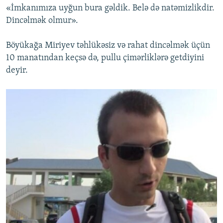
«İmkanımıza uyğun bura gəldik. Belə də natəmizlikdir.
Dincəlmək olmur».
Böyükağa Miriyev təhlükəsiz və rahat dincəlmək üçün
10 manatından keçsə də, pullu çimərliklərə getdiyini
deyir.