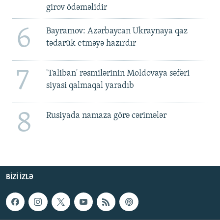
girov ödəməlidir
6
Bayramov: Azərbaycan Ukraynaya qaz
tədarük etməyə hazırdır
7
'Taliban' rəsmilərinin Moldovaya səfəri
siyasi qalmaqal yaradıb
8
Rusiyada namaza görə cərimələr
BIZI IZLƏ