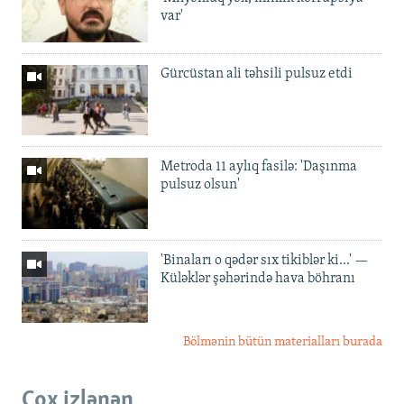
var'
Gürcüstan ali təhsili pulsuz etdi
Metroda 11 aylıq fasilə: 'Daşınma
pulsuz olsun'
'Binaları o qədər sıx tikiblər ki...' —
Küləklər şəhərində hava böhranı
Bölmənin bütün materialları burada
Çox izlənən