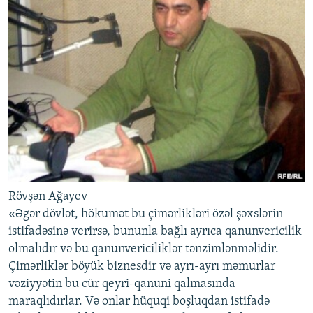
Rövşən Ağayev
«Əgər dövlət, hökumət bu çimərlikləri özəl şəxslərin
istifadəsinə verirsə, bununla bağlı ayrıca qanunvericilik
olmalıdır və bu qanunvericiliklər tənzimlənməlidir.
Çimərliklər böyük biznesdir və ayrı-ayrı məmurlar
vəziyyətin bu cür qeyri-qanuni qalmasında
maraqlıdırlar. Və onlar hüquqi boşluqdan istifadə