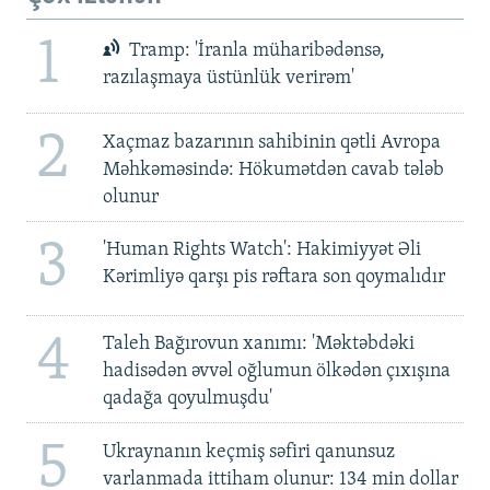
1
Tramp: 'İranla müharibədənsə,
razılaşmaya üstünlük verirəm'
2
Xaçmaz bazarının sahibinin qətli Avropa
Məhkəməsində: Hökumətdən cavab tələb
olunur
3
'Human Rights Watch': Hakimiyyət Əli
Kərimliyə qarşı pis rəftara son qoymalıdır
4
Taleh Bağırovun xanımı: 'Məktəbdəki
hadisədən əvvəl oğlumun ölkədən çıxışına
qadağa qoyulmuşdu'
5
Ukraynanın keçmiş səfiri qanunsuz
varlanmada ittiham olunur: 134 min dollar