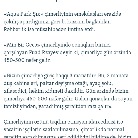
«Aqua Park Şıx» çimərliyinin əməkdaşları ərazidə
çəkiliş apardığımızı görüb, kassanı bağladılar.
Rəhbərlik isə müsahibədən imtina etdi.
«Min Bir Gecə» çimərliyində qonaqları birinci
qarşılayan Fuad Rzayev deyir ki, çimərliyə gün ərzində
450-500 nəfər gəlir.
«Bizim çimərliyə giriş haqqı 3 manatdır. Bu, 3 manata
duş kabinələri, paltar dəyişmə otağı, ayaq yolu,
xilasedici, həkim xidməti daxildir. Gün ərzində bizim
çimərliyə 450-500 nəfər gəlir. Gələn qonaqlar da suyun
təmizliyindən, yaradılmış şəraitdən razı qalır».
Çimərliyinin özünü təqdim etməyən idarəedicisi isə
vəsaitin işçilərin saxlanılmasına, çimərlikdə normal
şəraitin yaradılmasına sərf edildiyini bildirsə də, bizim