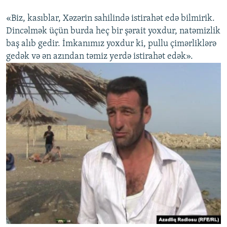
«Biz, kasıblar, Xəzərin sahilində istirahət edə bilmirik.
Dincəlmək üçün burda heç bir şərait yoxdur, natəmizlik
baş alıb gedir. İmkanımız yoxdur ki, pullu çimərliklərə
gedək və ən azından təmiz yerdə istirahət edək».