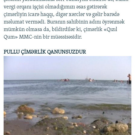
vergi orqanı işçisi olmadığımızı əsas gətirərək
çimərliyin icarə haqqı, digər xərclər və gəlir barədə
məlumat vermədi. Buranın sahibinin adını öyrənmək
mümkün olmasa da, bildirdilər ki, çimərlik «Qızıl
Qum» MMC-nin bir müəssisəsidir.
PULLU ÇİMƏRLİK QANUNSUZDUR