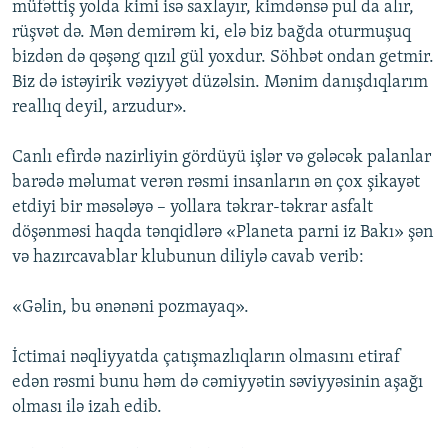
müfəttiş yolda kimi isə saxlayır, kimdənsə pul da alır,
rüşvət də. Mən demirəm ki, elə biz bağda oturmuşuq
bizdən də qəşəng qızıl gül yoxdur. Söhbət ondan getmir.
Biz də istəyirik vəziyyət düzəlsin. Mənim danışdıqlarım
reallıq deyil, arzudur».
Canlı efirdə nazirliyin gördüyü işlər və gələcək palanlar
barədə məlumat verən rəsmi insanların ən çox şikayət
etdiyi bir məsələyə – yollara təkrar-təkrar asfalt
döşənməsi haqda tənqidlərə «Planeta parni iz Bakı» şən
və hazırcavablar klubunun diliylə cavab verib:
«Gəlin, bu ənənəni pozmayaq».
İctimai nəqliyyatda çatışmazlıqların olmasını etiraf
edən rəsmi bunu həm də cəmiyyətin səviyyəsinin aşağı
olması ilə izah edib.