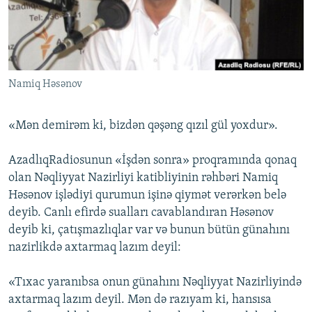
İNFOQRAFIKA
AZƏRBAYCAN ƏDƏBIYYATI KITABXANASI
MISSIYAMIZ
BIZI IZLƏ
KARIKATURA
İSLAM VƏ DEMOKRATIYA
PEŞƏ ETIKASI VƏ JURNALISTIKA STANDARTLARIMIZ
İZ - MƏDƏNIYYƏT PROQRAMI
MATERIALLARIMIZDAN ISTIFADƏ
Namiq Həsənov
AZADLIQRADIOSU MOBIL TELEFONUNUZDA
RFE/RL-in bütün saytları
BIZIMLƏ ƏLAQƏ
«Mən demirəm ki, bizdən qəşəng qızıl gül yoxdur».
XƏBƏR BÜLLETENLƏRIMIZ
AzadlıqRadiosunun «İşdən sonra» proqramında qonaq
olan Nəqliyyat Nazirliyi katibliyinin rəhbəri Namiq
Həsənov işlədiyi qurumun işinə qiymət verərkən belə
deyib. Canlı efirdə sualları cavablandıran Həsənov
deyib ki, çatışmazlıqlar var və bunun bütün günahını
nazirlikdə axtarmaq lazım deyil:
«Tıxac yaranıbsa onun günahını Nəqliyyat Nazirliyində
axtarmaq lazım deyil. Mən də razıyam ki, hansısa