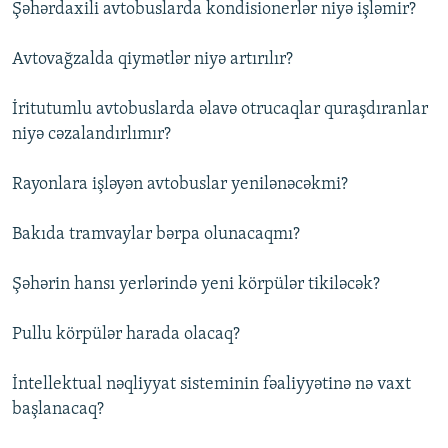
Şəhərdaxili avtobuslarda kondisionerlər niyə işləmir?
Avtovağzalda qiymətlər niyə artırılır?
İritutumlu avtobuslarda əlavə otrucaqlar quraşdıranlar
niyə cəzalandırlımır?
Rayonlara işləyən avtobuslar yenilənəcəkmi?
Bakıda tramvaylar bərpa olunacaqmı?
Şəhərin hansı yerlərində yeni körpülər tikiləcək?
Pullu körpülər harada olacaq?
İntellektual nəqliyyat sisteminin fəaliyyətinə nə vaxt
başlanacaq?