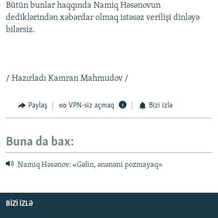
Bütün bunlar haqqında Namiq Həsənovun
dediklərindən xəbərdar olmaq istəsəz verilişi dinləyə
bilərsiz.
/ Hazırladı Kamran Mahmudov /
Paylaş
VPN-siz açmaq
Bizi izlə
Buna da bax:
Namiq Həsənov: «Gəlin, ənənəni pozmayaq»
BIZI IZLƏ