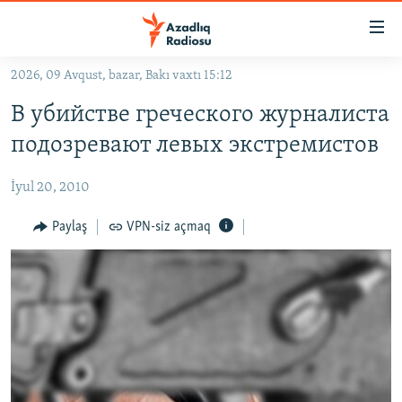
Keçid
linkləri
Əsas
2026, 09 Avqust, bazar, Bakı vaxtı 15:12
məzmuna
GÜNDƏM
В убийстве греческого журналиста
qayıt
#İZAHLA
Əsas
подозревают левых экстремистов
KORRUPSIOMETR
naviqasiyaya
qayıt
İyul 20, 2010
#ƏSLINDƏ
Axtarışa
FƏRQƏ BAX
Paylaş
VPN-siz açmaq
keç
QANUNI DOĞRU
ARAŞDIRMA
MULTIMEDIA
RADIO ARXIV
VIDEO
HAQQIMIZDA
FOTOQALEREYA
OXU ZALI