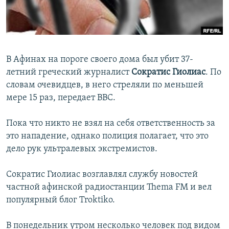
İNFOQRAFIKA
AZƏRBAYCAN ƏDƏBIYYATI KITABXANASI
MISSIYAMIZ
BIZI IZLƏ
KARIKATURA
İSLAM VƏ DEMOKRATIYA
PEŞƏ ETIKASI VƏ JURNALISTIKA STANDARTLARIMIZ
İZ - MƏDƏNIYYƏT PROQRAMI
MATERIALLARIMIZDAN ISTIFADƏ
В Афинах на пороге своего дома был убит 37-
AZADLIQRADIOSU MOBIL TELEFONUNUZDA
RFE/RL-in bütün saytları
летний греческий журналист
Сократис Гиолиас
. По
BIZIMLƏ ƏLAQƏ
словам очевидцев, в него стреляли по меньшей
мере 15 раз, передает ВВС.
XƏBƏR BÜLLETENLƏRIMIZ
Пока что никто не взял на себя ответственность за
это нападение, однако полиция полагает, что это
дело рук ультралевых экстремистов.
Сократис Гиолиас возглавлял службу новостей
частной афинской радиостанции Thema FM и вел
популярный блог Troktiko.
В понедельник утром несколько человек под видом