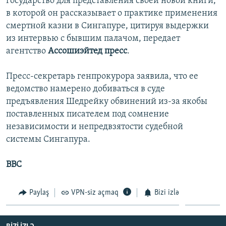
государство для представления своей новой книги,
İNFOQRAFIKA
AZƏRBAYCAN ƏDƏBIYYATI KITABXANASI
MISSIYAMIZ
в которой он рассказывает о практике применения
BIZI IZLƏ
смертной казни в Сингапуре, цитируя выдержки
KARIKATURA
İSLAM VƏ DEMOKRATIYA
PEŞƏ ETIKASI VƏ JURNALISTIKA STANDARTLARIMIZ
из интервью с бывшим палачом, передает
İZ - MƏDƏNIYYƏT PROQRAMI
MATERIALLARIMIZDAN ISTIFADƏ
агентство
Ассошиэйтед пресс
.
AZADLIQRADIOSU MOBIL TELEFONUNUZDA
RFE/RL-in bütün saytları
Пресс-секретарь генпрокурора заявила, что ее
BIZIMLƏ ƏLAQƏ
ведомство намерено добиваться в суде
XƏBƏR BÜLLETENLƏRIMIZ
предъявления Шедрейку обвинений из-за якобы
поставленных писателем под сомнение
независимости и непредвзятости судебной
системы Сингапура.
ВВС
Paylaş
VPN-siz açmaq
Bizi izlə