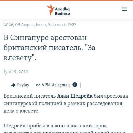
Keçid
linkləri
Əsas
2026, 09 Avqust, bazar, Bakı vaxtı 17:37
məzmuna
GÜNDƏM
В Сингапуре арестован
qayıt
#İZAHLA
Əsas
британский писатель. "За
KORRUPSIOMETR
naviqasiyaya
клевету".
qayıt
#ƏSLINDƏ
Axtarışa
İyul 19, 2010
FƏRQƏ BAX
keç
QANUNI DOĞRU
Paylaş
VPN-siz açmaq
ARAŞDIRMA
Британский писатель
Алан Шедрейк
был арестован
сингапурской полицией в рамках расследования
MULTIMEDIA
дела о клевете.
RADIO ARXIV
VIDEO
Шедрейк прибыл в южно-азиатский город-
HAQQIMIZDA
FOTOQALEREYA
OXU ZALI