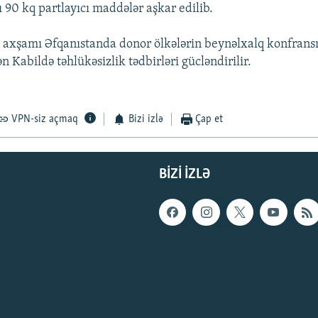
 90 kq partlayıcı maddələr aşkar edilib.
 axşamı Əfqanıstanda donor ölkələrin beynəlxalq konfrans
n Kabildə təhlükəsizlik tədbirləri gücləndirilir.
VPN-siz açmaq
Bizi izlə
Çap et
BIZI IZLƏ