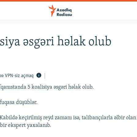
isiya əsgəri həlak olub
VPN-siz açmaq
qanıstanda 5 koalisiya əsgəri həlak olub.
 fuqasa düşüblər.
abildə keçirilmiş reyd zamanı isə, talibançılarla əlbir olan 
bir ekspert yaxalanıb.