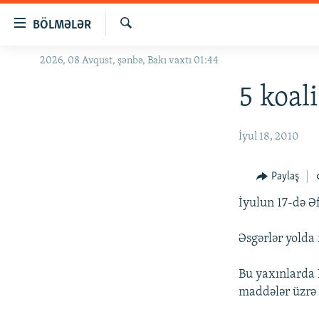
Keçid
BÖLMƏLƏR
linkləri
Axtar
Əsas
2026, 08 Avqust, şənbə, Bakı vaxtı 01:44
GÜNDƏM
məzmuna
#İZAHLA
5 koal
qayıt
Əsas
KORRUPSIOMETR
naviqasiyaya
İyul 18, 2010
#ƏSLINDƏ
qayıt
Axtarışa
FƏRQƏ BAX
Paylaş
keç
QANUNI DOĞRU
İyulun 17-də Əf
ARAŞDIRMA
Əsgərlər yolda
MULTIMEDIA
RADIO ARXIV
VIDEO
Bu yaxınlarda K
maddələr üzrə 
HAQQIMIZDA
FOTOQALEREYA
OXU ZALI