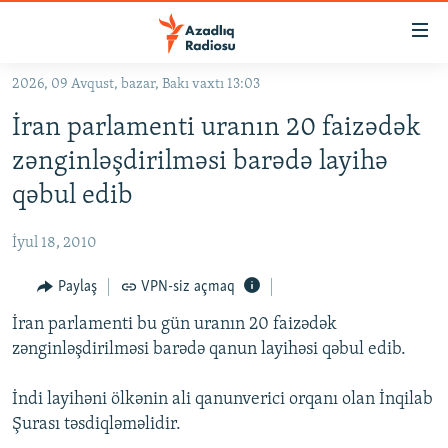
Keçid
linkləri
Əsas
2026, 09 Avqust, bazar, Bakı vaxtı 13:03
məzmuna
GÜNDƏM
İran parlamenti uranın 20 faizədək
qayıt
#İZAHLA
Əsas
zənginləşdirilməsi barədə layihə
KORRUPSIOMETR
naviqasiyaya
qəbul edib
qayıt
#ƏSLINDƏ
Axtarışa
İyul 18, 2010
FƏRQƏ BAX
keç
QANUNI DOĞRU
Paylaş
VPN-siz açmaq
ARAŞDIRMA
İran parlamenti bu gün uranın 20 faizədək
zənginləşdirilməsi barədə qanun layihəsi qəbul edib.
MULTIMEDIA
RADIO ARXIV
VIDEO
İndi layihəni ölkənin ali qanunverici orqanı olan İnqilab
Şurası təsdiqləməlidir.
HAQQIMIZDA
FOTOQALEREYA
OXU ZALI