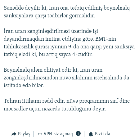
İNFOQRAFIKA
AZƏRBAYCAN ƏDƏBIYYATI KITABXANASI
MISSIYAMIZ
Sənəddə deyilir ki, İran ona tətbiq edilmiş beynəlxalq
BIZI IZLƏ
sanksiyalara qarşı tədbirlər görməlidir.
KARIKATURA
İSLAM VƏ DEMOKRATIYA
PEŞƏ ETIKASI VƏ JURNALISTIKA STANDARTLARIMIZ
İZ - MƏDƏNIYYƏT PROQRAMI
MATERIALLARIMIZDAN ISTIFADƏ
İran uran zənginləşdirilməsi üzərində işi
dayandırmaqdan imtina etdiyinə görə, BMT-nin
AZADLIQRADIOSU MOBIL TELEFONUNUZDA
RFE/RL-in bütün saytları
təhlükəsizlik şurası iyunun 9-da ona qarşı yeni sanksiya
BIZIMLƏ ƏLAQƏ
tətbiq elədi ki, bu artıq sayca 4-cüdür.
XƏBƏR BÜLLETENLƏRIMIZ
Beynəlxalq aləm ehtiyat edir ki, İran uran
zənginləşdirilməsindən nüvə silahının istehsalında da
istifadə edə bilər.
Tehran ittihamı rədd edir, nüvə proqramının sırf dinc
məqsədlər üçün nəzərdə tutulduğunu deyir.
Paylaş
VPN-siz açmaq
Bizi izlə