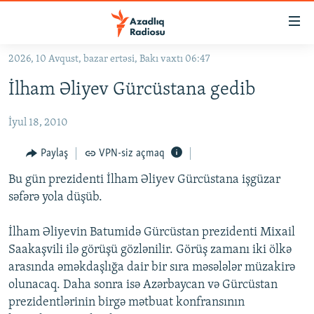
Keçid
linkləri
Əsas
2026, 10 Avqust, bazar ertəsi, Bakı vaxtı 06:47
məzmuna
GÜNDƏM
İlham Əliyev Gürcüstana gedib
qayıt
#İZAHLA
Əsas
İyul 18, 2010
KORRUPSIOMETR
naviqasiyaya
qayıt
#ƏSLINDƏ
Paylaş
VPN-siz açmaq
Axtarışa
FƏRQƏ BAX
keç
Bu gün prezidenti İlham Əliyev Gürcüstana işgüzar
səfərə yola düşüb.
QANUNI DOĞRU
ARAŞDIRMA
İlham Əliyevin Batumidə Gürcüstan prezidenti Mixail
Saakaşvili ilə görüşü gözlənilir. Görüş zamanı iki ölkə
MULTIMEDIA
arasında əməkdaşlığa dair bir sıra məsələlər müzakirə
RADIO ARXIV
VIDEO
olunacaq. Daha sonra isə Azərbaycan və Gürcüstan
HAQQIMIZDA
prezidentlərinin birgə mətbuat konfransının
FOTOQALEREYA
OXU ZALI