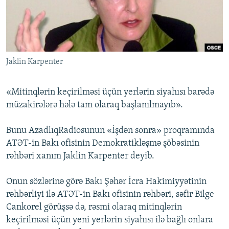
İNFOQRAFIKA
AZƏRBAYCAN ƏDƏBIYYATI KITABXANASI
MISSIYAMIZ
BIZI IZLƏ
KARIKATURA
İSLAM VƏ DEMOKRATIYA
PEŞƏ ETIKASI VƏ JURNALISTIKA STANDARTLARIMIZ
İZ - MƏDƏNIYYƏT PROQRAMI
MATERIALLARIMIZDAN ISTIFADƏ
Jaklin Karpenter
AZADLIQRADIOSU MOBIL TELEFONUNUZDA
RFE/RL-in bütün saytları
BIZIMLƏ ƏLAQƏ
«Mitinqlərin keçirilməsi üçün yerlərin siyahısı barədə
XƏBƏR BÜLLETENLƏRIMIZ
müzakirələrə hələ tam olaraq başlanılmayıb».
Bunu AzadlıqRadiosunun «İşdən sonra» proqramında
ATƏT-in Bakı ofisinin Demokratikləşmə şöbəsinin
rəhbəri xanım Jaklin Karpenter deyib.
Onun sözlərinə görə Bakı Şəhər İcra Hakimiyyətinin
rəhbərliyi ilə ATƏT-in Bakı ofisinin rəhbəri, səfir Bilge
Cankorel görüşsə də, rəsmi olaraq mitinqlərin
keçirilməsi üçün yeni yerlərin siyahısı ilə bağlı onlara