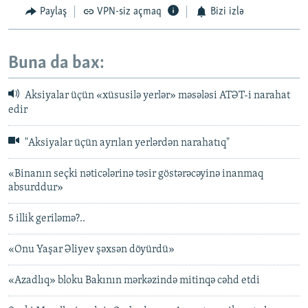
Paylaş
VPN-siz açmaq
Bizi izlə
Buna da bax:
Aksiyalar üçün «xüsusilə yerlər» məsələsi ATƏT-i narahat
edir
"Aksiyalar üçün ayrılan yerlərdən narahatıq"
«Binanın seçki nəticələrinə təsir göstərəcəyinə inanmaq
absurddur»
5 illik geriləmə?..
«Onu Yaşar Əliyev şəxsən döyürdü»
«Azadlıq» bloku Bakının mərkəzində mitinqə cəhd etdi