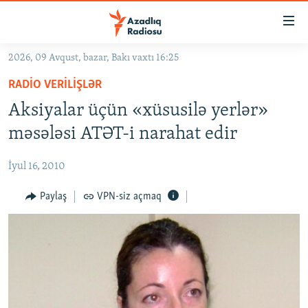
Keçid
linkləri
Əsas
2026, 09 Avqust, bazar, Bakı vaxtı 16:25
məzmuna
GÜNDƏM
RADIO VERILIŞLƏR
qayıt
#İZAHLA
Əsas
Aksiyalar üçün «xüsusilə yerlər»
KORRUPSIOMETR
naviqasiyaya
məsələsi ATƏT-i narahat edir
qayıt
#ƏSLINDƏ
Axtarışa
İyul 16, 2010
FƏRQƏ BAX
keç
QANUNI DOĞRU
Paylaş
VPN-siz açmaq
ARAŞDIRMA
MULTIMEDIA
RADIO ARXIV
VIDEO
HAQQIMIZDA
FOTOQALEREYA
OXU ZALI