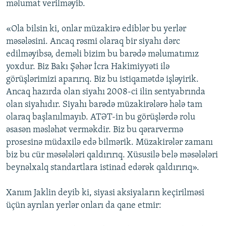
məlumat verilməyib.
«Ola bilsin ki, onlar müzakirə ediblər bu yerlər
məsələsini. Ancaq rəsmi olaraq bir siyahı dərc
edilməyibsə, deməli bizim bu barədə məlumatımız
yoxdur. Biz Bakı Şəhər İcra Hakimiyyəti ilə
görüşlərimizi aparırıq. Biz bu istiqamətdə işləyirik.
Ancaq hazırda olan siyahı 2008-ci ilin sentyabrında
olan siyahıdır. Siyahı barədə müzakirələrə hələ tam
olaraq başlanılmayıb. ATƏT-in bu görüşlərdə rolu
əsasən məsləhət verməkdir. Biz bu qərarvermə
prosesinə müdaxilə edə bilmərik. Müzakirələr zamanı
biz bu cür məsələləri qaldırırıq. Xüsusilə belə məsələləri
beynəlxalq standartlara istinad edərək qaldırırıq».
Xanım Jaklin deyib ki, siyasi aksiyaların keçirilməsi
üçün ayrılan yerlər onları da qane etmir: