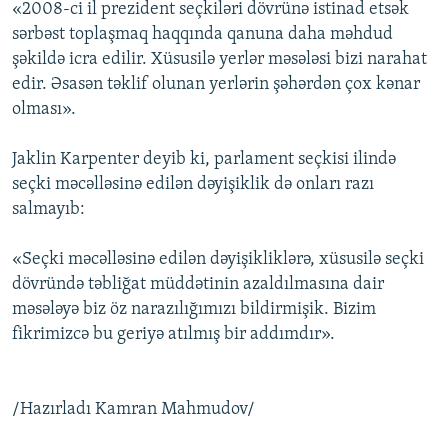
«2008-ci il prezident seçkiləri dövrünə istinad etsək
sərbəst toplaşmaq haqqında qanuna daha məhdud
şəkildə icra edilir. Xüsusilə yerlər məsələsi bizi narahat
edir. Əsasən təklif olunan yerlərin şəhərdən çox kənar
olması».
Jaklin Karpenter deyib ki, parlament seçkisi ilində
seçki məcəlləsinə edilən dəyişiklik də onları razı
salmayıb:
«Seçki məcəlləsinə edilən dəyişikliklərə, xüsusilə seçki
dövründə təbliğat müddətinin azaldılmasına dair
məsələyə biz öz narazılığımızı bildirmişik. Bizim
fikrimizcə bu geriyə atılmış bir addımdır».
/Hazırladı Kamran Mahmudov/