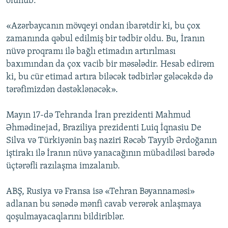
olunub:
İNFOQRAFIKA
AZƏRBAYCAN ƏDƏBIYYATI KITABXANASI
MISSIYAMIZ
BIZI IZLƏ
«Azərbaycanın mövqeyi ondan ibarətdir ki, bu çox
KARIKATURA
İSLAM VƏ DEMOKRATIYA
PEŞƏ ETIKASI VƏ JURNALISTIKA STANDARTLARIMIZ
zamanında qəbul edilmiş bir tədbir oldu. Bu, İranın
İZ - MƏDƏNIYYƏT PROQRAMI
MATERIALLARIMIZDAN ISTIFADƏ
nüvə proqramı ilə bağlı etimadın artırılması
baxımından da çox vacib bir məsələdir. Hesab edirəm
AZADLIQRADIOSU MOBIL TELEFONUNUZDA
RFE/RL-in bütün saytları
ki, bu cür etimad artıra biləcək tədbirlər gələcəkdə də
BIZIMLƏ ƏLAQƏ
tərəfimizdən dəstəklənəcək».
XƏBƏR BÜLLETENLƏRIMIZ
Mayın 17-də Tehranda İran prezidenti Mahmud
Əhmədinejad, Braziliya prezidenti Luiq İqnasiu De
Silva və Türkiyənin baş naziri Rəcəb Tayyib Ərdoğanın
iştirakı ilə İranın nüvə yanacağının mübadiləsi barədə
üçtərəfli razılaşma imzalanıb.
ABŞ, Rusiya və Fransa isə «Tehran Bəyannaməsi»
adlanan bu sənədə mənfi cavab verərək anlaşmaya
qoşulmayacaqlarını bildiriblər.