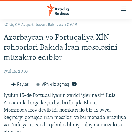
Keçid
linkləri
Əsas
2026, 09 Avqust, bazar, Bakı vaxtı 09:19
məzmuna
GÜNDƏM
Azərbaycan və Portuqaliya XİN
qayıt
#İZAHLA
Əsas
rəhbərləri Bakıda İran məsələsini
KORRUPSIOMETR
naviqasiyaya
müzakirə ediblər
qayıt
#ƏSLINDƏ
Axtarışa
İyul 15, 2010
FƏRQƏ BAX
keç
QANUNI DOĞRU
Paylaş
VPN-siz açmaq
ARAŞDIRMA
İyulun 15-də Portuqaliyanın xarici işlər naziri Luis
Amadonla birgə keçirdiyi brifinqdə Elmar
MULTIMEDIA
Məmmədyarov deyib ki, həmkarı ilə bir az əvvəl
RADIO ARXIV
VIDEO
keçirdiyi görüşdə İran məsələsi və bu mənada Braziliya
və Türkiyə arasında qəbul edilmiş anlaşma müzakirə
HAQQIMIZDA
FOTOQALEREYA
OXU ZALI