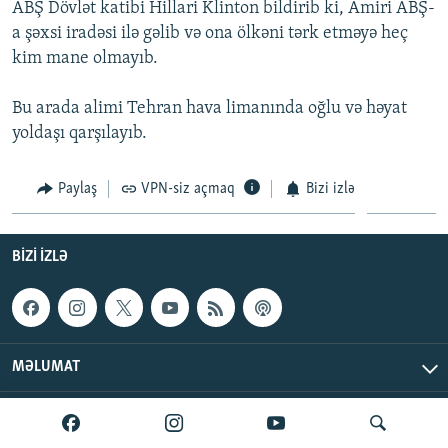
ABŞ Dövlət katibi Hillari Klinton bildirib ki, Amiri ABŞ-
İNFOQRAFIKA
AZƏRBAYCAN ƏDƏBIYYATI KITABXANASI
MISSIYAMIZ
a şəxsi iradəsi ilə gəlib və ona ölkəni tərk etməyə heç
BIZI IZLƏ
KARIKATURA
İSLAM VƏ DEMOKRATIYA
PEŞƏ ETIKASI VƏ JURNALISTIKA STANDARTLARIMIZ
kim mane olmayıb.
İZ - MƏDƏNIYYƏT PROQRAMI
MATERIALLARIMIZDAN ISTIFADƏ
Bu arada alimi Tehran hava limanında oğlu və həyat
AZADLIQRADIOSU MOBIL TELEFONUNUZDA
RFE/RL-in bütün saytları
yoldaşı qarşılayıb.
BIZIMLƏ ƏLAQƏ
Paylaş
VPN-siz açmaq
Bizi izlə
XƏBƏR BÜLLETENLƏRIMIZ
BIZI IZLƏ
MƏLUMAT
AzadlıqRadiosu © 2026 Inc. | Bütün hüquqlar qorunur