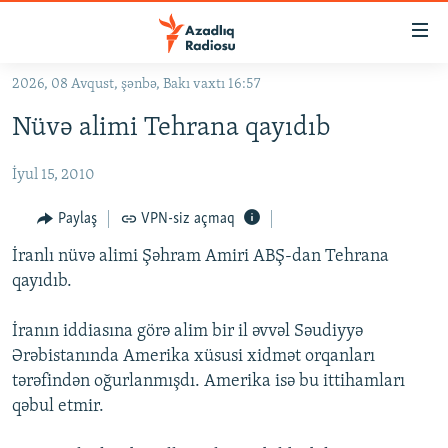
Keçid
linkləri
Əsas
2026, 08 Avqust, şənbə, Bakı vaxtı 16:57
məzmuna
GÜNDƏM
Nüvə alimi Tehrana qayıdıb
qayıt
#İZAHLA
Əsas
İyul 15, 2010
KORRUPSIOMETR
naviqasiyaya
qayıt
#ƏSLINDƏ
Paylaş
VPN-siz açmaq
Axtarışa
FƏRQƏ BAX
keç
İranlı nüvə alimi Şəhram Amiri ABŞ-dan Tehrana
qayıdıb.
QANUNI DOĞRU
ARAŞDIRMA
İranın iddiasına görə alim bir il əvvəl Səudiyyə
Ərəbistanında Amerika xüsusi xidmət orqanları
MULTIMEDIA
tərəfindən oğurlanmışdı. Amerika isə bu ittihamları
RADIO ARXIV
VIDEO
qəbul etmir.
HAQQIMIZDA
FOTOQALEREYA
OXU ZALI