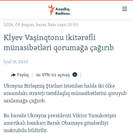
Keçid
linkləri
Əsas
2026, 09 Avqust, bazar, Bakı vaxtı 10:50
məzmuna
GÜNDƏM
Kİyev Vaşinqtonu ikitərəfli
qayıt
#İZAHLA
Əsas
münasibətləri qorumağa çağırıb
KORRUPSIOMETR
naviqasiyaya
qayıt
İyul 15, 2010
#ƏSLINDƏ
Axtarışa
FƏRQƏ BAX
Paylaş
VPN-siz açmaq
keç
QANUNI DOĞRU
Ukrayna Birləşmiş Ştatları istənilən halda iki ölkə
arasındakı strateji tərəfdaşlıq münasibətlərini qoruyub
ARAŞDIRMA
saxlamağa çağırıb.
MULTIMEDIA
Bu barədə Ukrayna prezidenti Viktor Yanukovişin
RADIO ARXIV
VIDEO
amerikalı həmkarı Barak Obamaya göndərdiyi
HAQQIMIZDA
FOTOQALEREYA
OXU ZALI
məktubda bildirilir.