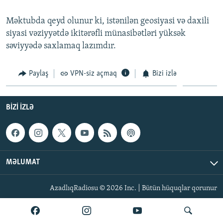
İNFOQRAFIKA
AZƏRBAYCAN ƏDƏBIYYATI KITABXANASI
MISSIYAMIZ
BIZI IZLƏ
Məktubda qeyd olunur ki, istənilən geosiyasi və daxili
KARIKATURA
İSLAM VƏ DEMOKRATIYA
PEŞƏ ETIKASI VƏ JURNALISTIKA STANDARTLARIMIZ
siyasi vəziyyətdə ikitərəfli münasibətləri yüksək
səviyyədə saxlamaq lazımdır.
İZ - MƏDƏNIYYƏT PROQRAMI
MATERIALLARIMIZDAN ISTIFADƏ
AZADLIQRADIOSU MOBIL TELEFONUNUZDA
RFE/RL-in bütün saytları
Paylaş
VPN-siz açmaq
Bizi izlə
BIZIMLƏ ƏLAQƏ
XƏBƏR BÜLLETENLƏRIMIZ
BIZI IZLƏ
MƏLUMAT
AzadlıqRadiosu © 2026 Inc. | Bütün hüquqlar qorunur