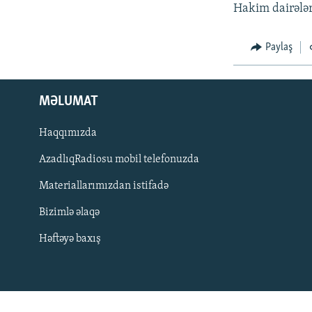
İNFOQRAFIKA
AZƏRBAYCAN ƏDƏBIYYATI KITABXANASI
MISSIYAMIZ
Hakim dairələr
KARIKATURA
İSLAM VƏ DEMOKRATIYA
PEŞƏ ETIKASI VƏ JURNALISTIKA
STANDARTLARIMIZ
Paylaş
İZ - MƏDƏNIYYƏT PROQRAMI
MATERIALLARIMIZDAN ISTIFADƏ
AZADLIQRADIOSU MOBIL TELEFONUNUZDA
MƏLUMAT
BIZIMLƏ ƏLAQƏ
Haqqımızda
XƏBƏR BÜLLETENLƏRIMIZ
AzadlıqRadiosu mobil telefonuzda
Materiallarımızdan istifadə
Bizimlə əlaqə
Həftəyə baxış
BIZI IZLƏ