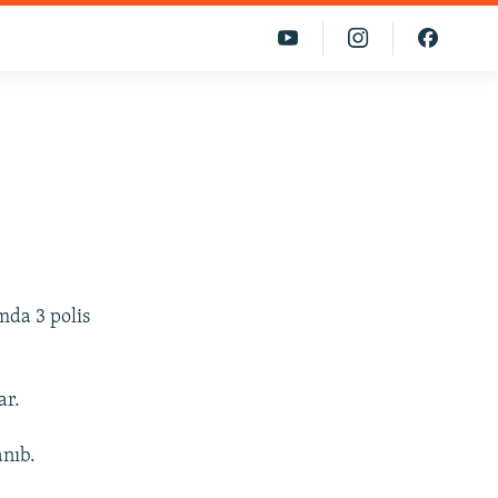
mda 3 polis
ar.
anıb.