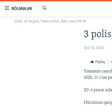
Keçid
BÖLMƏLƏR
linkləri
Axtar
Əsas
2026, 10 Avqust, bazar ertəsi, Bakı vaxtı 08:18
GÜNDƏM
məzmuna
#İZAHLA
3 poli
qayıt
Əsas
KORRUPSIOMETR
naviqasiyaya
İyul 15, 2010
#ƏSLINDƏ
qayıt
Axtarışa
FƏRQƏ BAX
Paylaş
keç
QANUNI DOĞRU
Yəmənin cənubu
ARAŞDIRMA
ölüb, 11-i isə y
MULTIMEDIA
20-ə yaxın ada
RADIO ARXIV
VIDEO
Hücumun qarşıs
HAQQIMIZDA
FOTOQALEREYA
OXU ZALI