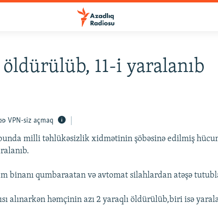
s öldürülüb, 11-i yaralanıb
VPN-siz açmaq
nda milli təhlükəsizlik xidmətinin şöbəsinə edilmiş hücu
aralanıb.
m binanı qumbaraatan və avtomat silahlardan atəşə tutubl
ı alınarkən həmçinin azı 2 yaraqlı öldürülüb,biri isə yaral