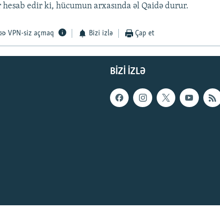
 hesab edir ki, hücumun arxasında əl Qaidə durur.
VPN-siz açmaq
Bizi izlə
Çap et
BIZI IZLƏ