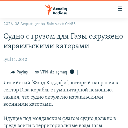
Keçid
linkləri
Əsas
2026, 08 Avqust, şənbə, Bakı vaxtı 04:53
məzmuna
GÜNDƏM
Судно с грузом для Газы окружено
qayıt
#İZAHLA
Əsas
израильскими катерами
KORRUPSIOMETR
naviqasiyaya
qayıt
İyul 14, 2010
#ƏSLINDƏ
Axtarışa
FƏRQƏ BAX
Paylaş
VPN-siz açmaq
keç
QANUNI DOĞRU
Ливийский "Фонд Каддафи", который направил в
сектор Газа корабль с гуманитарной помощью,
ARAŞDIRMA
заявил, что судно окружено израильскими
MULTIMEDIA
военными катерами.
RADIO ARXIV
VIDEO
Идущее под молдавским флагом судно должно в
HAQQIMIZDA
FOTOQALEREYA
OXU ZALI
среду войти в территориальные воды Газы.