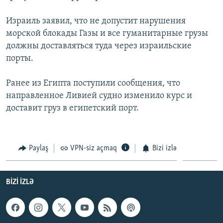
İNFOQRAFIKA
AZƏRBAYCAN ƏDƏBIYYATI KITABXANASI
MISSIYAMIZ
BIZI IZLƏ
Израиль заявил, что не допустит нарушения
KARIKATURA
İSLAM VƏ DEMOKRATIYA
PEŞƏ ETIKASI VƏ JURNALISTIKA STANDARTLARIMIZ
морской блокады Газы и все гуманитарные грузы
должны доставляться туда через израильские
İZ - MƏDƏNIYYƏT PROQRAMI
MATERIALLARIMIZDAN ISTIFADƏ
порты.
AZADLIQRADIOSU MOBIL TELEFONUNUZDA
RFE/RL-in bütün saytları
BIZIMLƏ ƏLAQƏ
Ранее из Египта поступили сообщения, что
направленное Ливией судно изменило курс и
XƏBƏR BÜLLETENLƏRIMIZ
доставит груз в египетский порт.
Paylaş
VPN-siz açmaq
Bizi izlə
BIZI IZLƏ