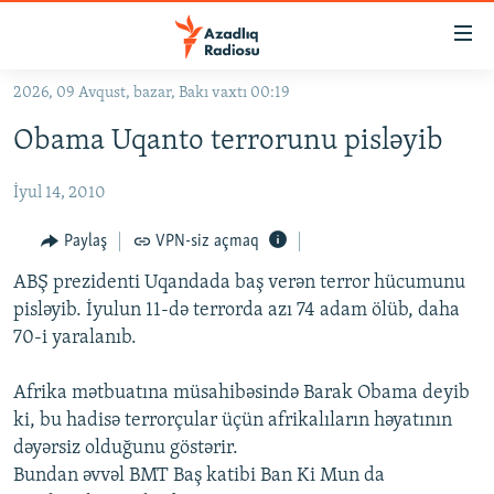
Keçid
linkləri
Əsas
2026, 09 Avqust, bazar, Bakı vaxtı 00:19
məzmuna
GÜNDƏM
Obama Uqanto terrorunu pisləyib
qayıt
#İZAHLA
Əsas
İyul 14, 2010
KORRUPSIOMETR
naviqasiyaya
qayıt
#ƏSLINDƏ
Paylaş
VPN-siz açmaq
Axtarışa
FƏRQƏ BAX
keç
ABŞ prezidenti Uqandada baş verən terror hücumunu
pisləyib. İyulun 11-də terrorda azı 74 adam ölüb, daha
QANUNI DOĞRU
70-i yaralanıb.
ARAŞDIRMA
Afrika mətbuatına müsahibəsində Barak Obama deyib
MULTIMEDIA
ki, bu hadisə terrorçular üçün afrikalıların həyatının
RADIO ARXIV
VIDEO
dəyərsiz olduğunu göstərir.
HAQQIMIZDA
Bundan əvvəl BMT Baş katibi Ban Ki Mun da
FOTOQALEREYA
OXU ZALI