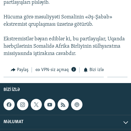
partlayışları pisləyib.
İNFOQRAFIKA
AZƏRBAYCAN ƏDƏBIYYATI KITABXANASI
MISSIYAMIZ
BIZI IZLƏ
KARIKATURA
İSLAM VƏ DEMOKRATIYA
PEŞƏ ETIKASI VƏ JURNALISTIKA STANDARTLARIMIZ
Hücuma görə məsuliyyəti Somalinin «Əş-Şabab»
ekstremist qruplaşması üzərinə götürüb.
İZ - MƏDƏNIYYƏT PROQRAMI
MATERIALLARIMIZDAN ISTIFADƏ
AZADLIQRADIOSU MOBIL TELEFONUNUZDA
RFE/RL-in bütün saytları
Ekstremistlər bəyan ediblər ki, bu partlayışlar, Uqanda
hərbçilərinin Somalidə Afrika Birliyinin sülhyaratma
BIZIMLƏ ƏLAQƏ
missiyasında iştirakına cavabdır.
XƏBƏR BÜLLETENLƏRIMIZ
Paylaş
VPN-siz açmaq
Bizi izlə
BIZI IZLƏ
MƏLUMAT