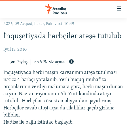
Keçid
linkləri
Əsas
2026, 09 Avqust, bazar, Bakı vaxtı 10:49
məzmuna
GÜNDƏM
İnquşetiyada hərbçilər atəşə tutulub
qayıt
#İZAHLA
Əsas
İyul 13, 2010
KORRUPSIOMETR
naviqasiyaya
qayıt
#ƏSLINDƏ
Paylaş
VPN-siz açmaq
Axtarışa
FƏRQƏ BAX
keç
İnquşetiyada hərbi maşın karvanının atəşə tutulması
nəticə 4 hərbçi yaralanıb. Yerli hüquq-mühafizə
QANUNI DOĞRU
orqanlarının verdiyi məlumata görə, hərbi maşın dünən
ARAŞDIRMA
axşam Nazran rayonunun Ali-Yurt kəndində atəşə
tutulub. Hərbçilər xüsusi əməliyyatdan qayıdırmış.
MULTIMEDIA
Hərbçilər cavab atəşi açsa da silahlılar qaçıb gizlənə
RADIO ARXIV
VIDEO
biliblər.
HAQQIMIZDA
Hadisə ilə bağlı istintaq başlayıb.
FOTOQALEREYA
OXU ZALI