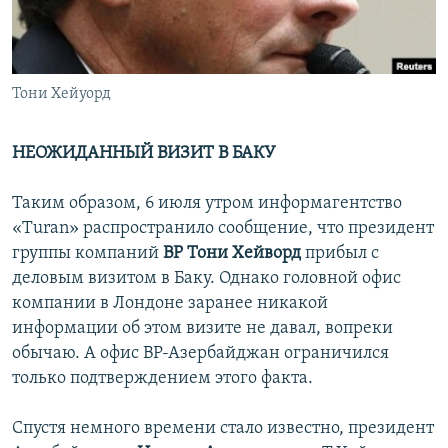
İNFOQRAFIKA
AZƏRBAYCAN ƏDƏBIYYATI KITABXANASI
MISSIYAMIZ
BIZI IZLƏ
KARIKATURA
İSLAM VƏ DEMOKRATIYA
PEŞƏ ETIKASI VƏ JURNALISTIKA STANDARTLARIMIZ
İZ - MƏDƏNIYYƏT PROQRAMI
MATERIALLARIMIZDAN ISTIFADƏ
Тони Хейуорд
AZADLIQRADIOSU MOBIL TELEFONUNUZDA
RFE/RL-in bütün saytları
НЕОЖИДАННЫЙ ВИЗИТ В БАКУ
BIZIMLƏ ƏLAQƏ
XƏBƏR BÜLLETENLƏRIMIZ
Таким образом, 6 июля утром информагентство
«Turan» распространило сообщение, что президент
группы компаний
ВР Тони Хейворд
прибыл с
деловым визитом в Баку. Однако головной офис
компании в Лондоне заранее никакой
информации об этом визите не давал, вопреки
обычаю. А офис ВР-Азербайджан ограничился
только подтверждением этого факта.
Спустя немного времени стало известно, президент