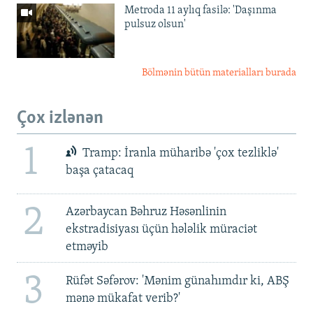
Metroda 11 aylıq fasilə: 'Daşınma
pulsuz olsun'
Bölmənin bütün materialları burada
Çox izlənən
1
Tramp: İranla müharibə 'çox tezliklə'
başa çatacaq
2
Azərbaycan Bəhruz Həsənlinin
ekstradisiyası üçün hələlik müraciət
etməyib
3
Rüfət Səfərov: 'Mənim günahımdır ki, ABŞ
mənə mükafat verib?'