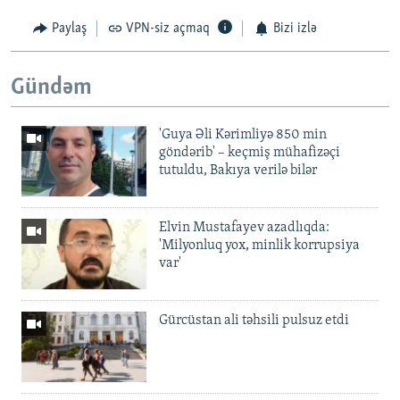
Paylaş
VPN-siz açmaq
Bizi izlə
Gündəm
'Guya Əli Kərimliyə 850 min
göndərib' – keçmiş mühafizəçi
tutuldu, Bakıya verilə bilər
Elvin Mustafayev azadlıqda:
'Milyonluq yox, minlik korrupsiya
var'
Gürcüstan ali təhsili pulsuz etdi