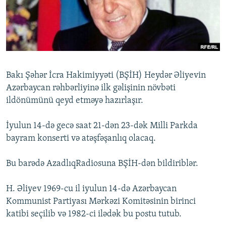
İNFOQRAFIKA
AZƏRBAYCAN ƏDƏBIYYATI KITABXANASI
MISSIYAMIZ
BIZI IZLƏ
KARIKATURA
İSLAM VƏ DEMOKRATIYA
PEŞƏ ETIKASI VƏ JURNALISTIKA STANDARTLARIMIZ
İZ - MƏDƏNIYYƏT PROQRAMI
MATERIALLARIMIZDAN ISTIFADƏ
AZADLIQRADIOSU MOBIL TELEFONUNUZDA
RFE/RL-in bütün saytları
Bakı Şəhər İcra Hakimiyyəti (BŞİH) Heydər Əliyevin
BIZIMLƏ ƏLAQƏ
Azərbaycan rəhbərliyinə ilk gəlişinin növbəti
ildönümünü qeyd etməyə hazırlaşır.
XƏBƏR BÜLLETENLƏRIMIZ
İyulun 14-də gecə saat 21-dən 23-dək Milli Parkda
bayram konserti və atəşfəşanlıq olacaq.
Bu barədə AzadlıqRadiosuna BŞİH-dən bildiriblər.
H. Əliyev 1969-cu il iyulun 14-də Azərbaycan
Kommunist Partiyası Mərkəzi Komitəsinin birinci
katibi seçilib və 1982-ci ilədək bu postu tutub.