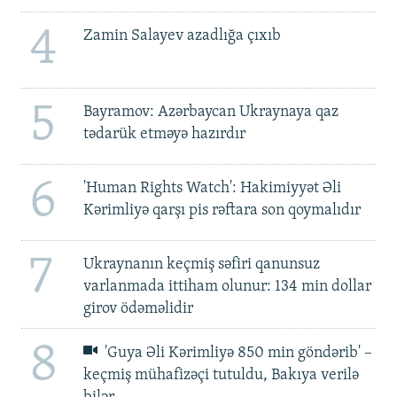
4
Zamin Salayev azadlığa çıxıb
5
Bayramov: Azərbaycan Ukraynaya qaz
tədarük etməyə hazırdır
6
'Human Rights Watch': Hakimiyyət Əli
Kərimliyə qarşı pis rəftara son qoymalıdır
7
Ukraynanın keçmiş səfiri qanunsuz
varlanmada ittiham olunur: 134 min dollar
girov ödəməlidir
8
'Guya Əli Kərimliyə 850 min göndərib' –
keçmiş mühafizəçi tutuldu, Bakıya verilə