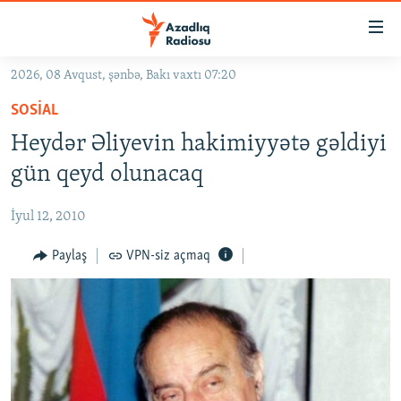
Keçid
linkləri
Əsas
2026, 08 Avqust, şənbə, Bakı vaxtı 07:20
məzmuna
GÜNDƏM
SOSIAL
qayıt
#İZAHLA
Əsas
Heydər Əliyevin hakimiyyətə gəldiyi
KORRUPSIOMETR
naviqasiyaya
gün qeyd olunacaq
qayıt
#ƏSLINDƏ
Axtarışa
İyul 12, 2010
FƏRQƏ BAX
keç
QANUNI DOĞRU
Paylaş
VPN-siz açmaq
ARAŞDIRMA
MULTIMEDIA
RADIO ARXIV
VIDEO
HAQQIMIZDA
FOTOQALEREYA
OXU ZALI