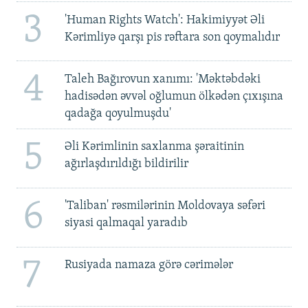
3
'Human Rights Watch': Hakimiyyət Əli
Kərimliyə qarşı pis rəftara son qoymalıdır
4
Taleh Bağırovun xanımı: 'Məktəbdəki
hadisədən əvvəl oğlumun ölkədən çıxışına
qadağa qoyulmuşdu'
5
Əli Kərimlinin saxlanma şəraitinin
ağırlaşdırıldığı bildirilir
6
'Taliban' rəsmilərinin Moldovaya səfəri
siyasi qalmaqal yaradıb
7
Rusiyada namaza görə cərimələr