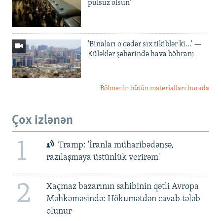
pulsuz olsun'
'Binaları o qədər sıx tikiblər ki...' —
Küləklər şəhərində hava böhranı
Bölmənin bütün materialları burada
Çox izlənən
1
Tramp: 'İranla müharibədənsə,
razılaşmaya üstünlük verirəm'
2
Xaçmaz bazarının sahibinin qətli Avropa
Məhkəməsində: Hökumətdən cavab tələb
olunur