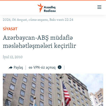
Keçid
linkləri
Əsas
2026, 06 Avqust, cümə axşamı, Bakı vaxtı 22:24
məzmuna
GÜNDƏM
SIYASƏT
qayıt
#İZAHLA
Əsas
Azərbaycan-ABŞ müdafiə
KORRUPSIOMETR
naviqasiyaya
məsləhətləşmələri keçirilir
qayıt
#ƏSLINDƏ
Axtarışa
İyul 12, 2010
FƏRQƏ BAX
keç
QANUNI DOĞRU
Paylaş
VPN-siz açmaq
ARAŞDIRMA
MULTIMEDIA
RADIO ARXIV
VIDEO
HAQQIMIZDA
FOTOQALEREYA
OXU ZALI