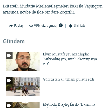
İkitərəfli Müdafiə Məsləhətləşmələri Bakı ilə Vaşinqton
arasında növbə ilə ildə bir dəfə keçirilir.
Paylaş
VPN-siz açmaq
Bizi izlə
Gündəm
Elvin Mustafayev azadlıqda:
'Milyonluq yox, minlik korrupsiya
var'
Gürcüstan ali təhsili pulsuz etdi
Metroda 11 aylıq fasilə: 'Daşınma