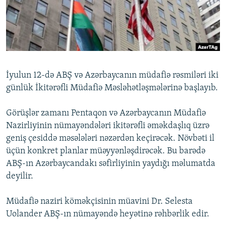
İNFOQRAFIKA
AZƏRBAYCAN ƏDƏBIYYATI KITABXANASI
MISSIYAMIZ
BIZI IZLƏ
KARIKATURA
İSLAM VƏ DEMOKRATIYA
PEŞƏ ETIKASI VƏ JURNALISTIKA STANDARTLARIMIZ
İZ - MƏDƏNIYYƏT PROQRAMI
MATERIALLARIMIZDAN ISTIFADƏ
AZADLIQRADIOSU MOBIL TELEFONUNUZDA
RFE/RL-in bütün saytları
İyulun 12-də ABŞ və Azərbaycanın müdafiə rəsmiləri iki
BIZIMLƏ ƏLAQƏ
günlük İkitərəfli Müdafiə Məsləhətləşmələrinə başlayıb.
XƏBƏR BÜLLETENLƏRIMIZ
Görüşlər zamanı Pentaqon və Azərbaycanın Müdafiə
Nazirliyinin nümayəndələri ikitərəfli əməkdaşlıq üzrə
geniş çesiddə məsələləri nəzərdən keçirəcək. Növbəti il
üçün konkret planlar müəyyənləşdirəcək. Bu barədə
ABŞ-ın Azərbaycandakı səfirliyinin yaydığı məlumatda
deyilir.
Müdafiə naziri köməkçisinin müavini Dr. Selesta
Uolander ABŞ-ın nümayəndə heyətinə rəhbərlik edir.