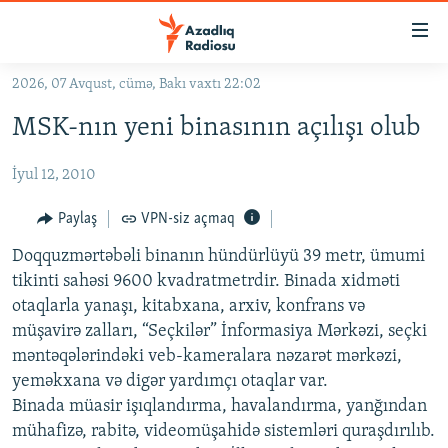
Keçid
linkləri
Əsas
2026, 07 Avqust, cümə, Bakı vaxtı 22:02
məzmuna
GÜNDƏM
MSK-nın yeni binasının açılışı olub
qayıt
#İZAHLA
Əsas
İyul 12, 2010
KORRUPSIOMETR
naviqasiyaya
qayıt
#ƏSLINDƏ
Paylaş
VPN-siz açmaq
Axtarışa
FƏRQƏ BAX
keç
Doqquzmərtəbəli binanın hündürlüyü 39 metr, ümumi
tikinti sahəsi 9600 kvadratmetrdir. Binada xidməti
QANUNI DOĞRU
otaqlarla yanaşı, kitabxana, arxiv, konfrans və
ARAŞDIRMA
müşavirə zalları, “Seçkilər” İnformasiya Mərkəzi, seçki
məntəqələrindəki veb-kameralara nəzarət mərkəzi,
MULTIMEDIA
yeməkxana və digər yardımçı otaqlar var.
RADIO ARXIV
VIDEO
Binada müasir işıqlandırma, havalandırma, yanğından
HAQQIMIZDA
mühafizə, rabitə, videomüşahidə sistemləri quraşdırılıb.
FOTOQALEREYA
OXU ZALI