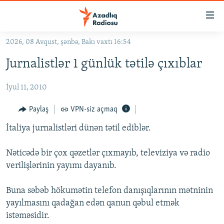
Keçid
linkləri
Əsas
2026, 08 Avqust, şənbə, Bakı vaxtı 16:54
məzmuna
GÜNDƏM
Jurnalistlər 1 günlük tətilə çıxıblar
qayıt
#İZAHLA
Əsas
İyul 11, 2010
KORRUPSIOMETR
naviqasiyaya
qayıt
#ƏSLINDƏ
Paylaş
VPN-siz açmaq
Axtarışa
FƏRQƏ BAX
keç
İtaliya jurnalistləri dünən tətil ediblər.
QANUNI DOĞRU
Nəticədə bir çox qəzetlər çıxmayıb, televiziya və radio
ARAŞDIRMA
verilişlərinin yayımı dayanıb.
MULTIMEDIA
Buna səbəb hökumətin telefon danışıqlarının mətninin
RADIO ARXIV
VIDEO
yayılmasını qadağan edən qanun qəbul etmək
HAQQIMIZDA
istəməsidir.
FOTOQALEREYA
OXU ZALI