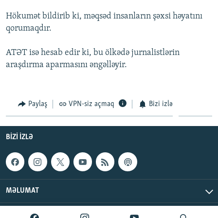
İNFOQRAFIKA
AZƏRBAYCAN ƏDƏBIYYATI KITABXANASI
MISSIYAMIZ
Hökumət bildirib ki, məqsəd insanların şəxsi həyatını
BIZI IZLƏ
KARIKATURA
İSLAM VƏ DEMOKRATIYA
PEŞƏ ETIKASI VƏ JURNALISTIKA STANDARTLARIMIZ
qorumaqdır.
İZ - MƏDƏNIYYƏT PROQRAMI
MATERIALLARIMIZDAN ISTIFADƏ
ATƏT isə hesab edir ki, bu ölkədə jurnalistlərin
AZADLIQRADIOSU MOBIL TELEFONUNUZDA
RFE/RL-in bütün saytları
araşdırma aparmasını əngəlləyir.
BIZIMLƏ ƏLAQƏ
XƏBƏR BÜLLETENLƏRIMIZ
Paylaş
VPN-siz açmaq
Bizi izlə
BIZI IZLƏ
MƏLUMAT
AzadlıqRadiosu © 2026 Inc. | Bütün hüquqlar qorunur