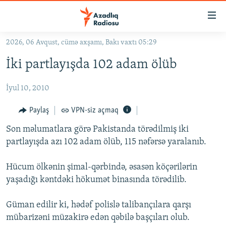
Keçid
linkləri
Əsas
2026, 06 Avqust, cümə axşamı, Bakı vaxtı 05:29
məzmuna
GÜNDƏM
İki partlayışda 102 adam ölüb
qayıt
#İZAHLA
Əsas
İyul 10, 2010
KORRUPSIOMETR
naviqasiyaya
qayıt
#ƏSLINDƏ
Paylaş
VPN-siz açmaq
Axtarışa
FƏRQƏ BAX
keç
Son məlumatlara görə Pakistanda törədilmiş iki
partlayışda azı 102 adam ölüb, 115 nəfərsə yaralanıb.
QANUNI DOĞRU
ARAŞDIRMA
Hücum ölkənin şimal-qərbində, əsasən köçərilərin
yaşadığı kəntdəki hökumət binasında törədilib.
MULTIMEDIA
RADIO ARXIV
VIDEO
Güman edilir ki, hədəf polislə talibançılara qarşı
HAQQIMIZDA
mübarizəni müzakirə edən qəbilə başçıları olub.
FOTOQALEREYA
OXU ZALI