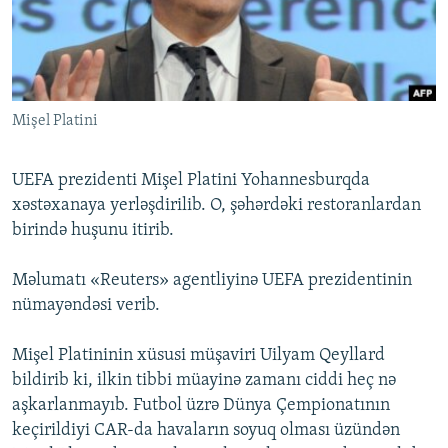
İNFOQRAFIKA
AZƏRBAYCAN ƏDƏBIYYATI KITABXANASI
MISSIYAMIZ
BIZI IZLƏ
KARIKATURA
İSLAM VƏ DEMOKRATIYA
PEŞƏ ETIKASI VƏ JURNALISTIKA STANDARTLARIMIZ
İZ - MƏDƏNIYYƏT PROQRAMI
MATERIALLARIMIZDAN ISTIFADƏ
Mişel Platini
AZADLIQRADIOSU MOBIL TELEFONUNUZDA
RFE/RL-in bütün saytları
BIZIMLƏ ƏLAQƏ
UEFA prezidenti Mişel Platini Yohannesburqda
XƏBƏR BÜLLETENLƏRIMIZ
xəstəxanaya yerləşdirilib. O, şəhərdəki restoranlardan
birində huşunu itirib.
Məlumatı «Reuters» agentliyinə UEFA prezidentinin
nümayəndəsi verib.
Mişel Platininin xüsusi müşaviri Uilyam Qeyllard
bildirib ki, ilkin tibbi müayinə zamanı ciddi heç nə
aşkarlanmayıb. Futbol üzrə Dünya Çempionatının
keçirildiyi CAR-da havaların soyuq olması üzündən