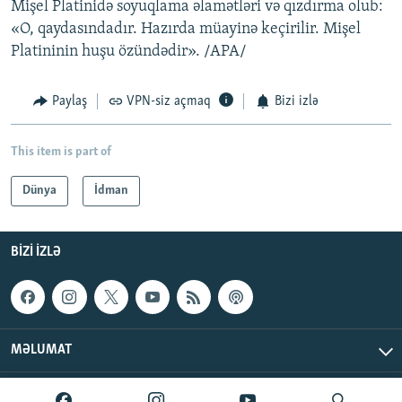
Mişel Platinidə soyuqlama əlamətləri və qızdırma olub:
«O, qaydasındadır. Hazırda müayinə keçirilir. Mişel
Platininin huşu özündədir». /APA/
Paylaş
VPN-siz açmaq
Bizi izlə
This item is part of
Dünya
İdman
BIZI IZLƏ
MƏLUMAT
AzadlıqRadiosu © 2026 Inc. | Bütün hüquqlar qorunur