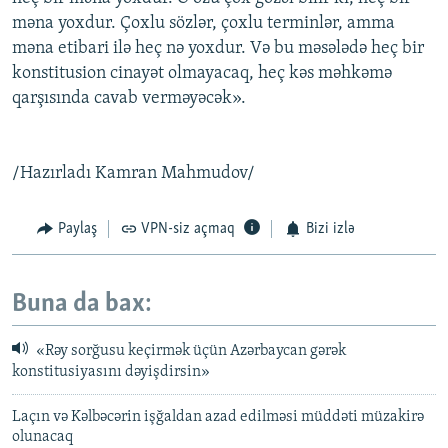
məna yoxdur. Çoxlu sözlər, çoxlu terminlər, amma
məna etibari ilə heç nə yoxdur. Və bu məsələdə heç bir
konstitusion cinayət olmayacaq, heç kəs məhkəmə
qarşısında cavab verməyəcək».
/Hazırladı Kamran Mahmudov/
Paylaş
VPN-siz açmaq
Bizi izlə
Buna da bax:
«Rəy sorğusu keçirmək üçün Azərbaycan gərək
konstitusiyasını dəyişdirsin»
Laçın və Kəlbəcərin işğaldan azad edilməsi müddəti müzakirə
olunacaq