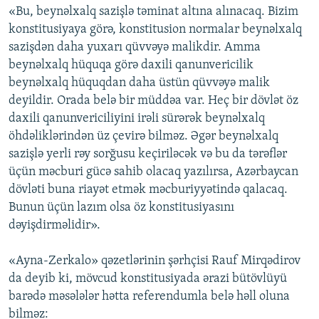
«Bu, beynəlxalq sazişlə təminat altına alınacaq. Bizim
konstitusiyaya görə, konstitusion normalar beynəlxalq
sazişdən daha yuxarı qüvvəyə malikdir. Amma
beynəlxalq hüquqa görə daxili qanunvericilik
beynəlxalq hüquqdan daha üstün qüvvəyə malik
deyildir. Orada belə bir müddəa var. Heç bir dövlət öz
daxili qanunvericiliyini irəli sürərək beynəlxalq
öhdəliklərindən üz çevirə bilməz. Əgər beynəlxalq
sazişlə yerli rəy sorğusu keçiriləcək və bu da tərəflər
üçün məcburi gücə sahib olacaq yazılırsa, Azərbaycan
dövləti buna riayət etmək məcburiyyətində qalacaq.
Bunun üçün lazım olsa öz konstitusiyasını
dəyişdirməlidir».
«Ayna-Zerkalo» qəzetlərinin şərhçisi Rauf Mirqədirov
da deyib ki, mövcud konstitusiyada ərazi bütövlüyü
barədə məsələlər hətta referendumla belə həll oluna
bilməz: