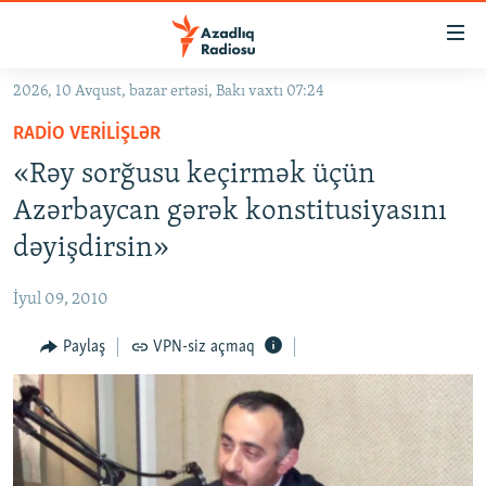
Keçid
linkləri
Əsas
2026, 10 Avqust, bazar ertəsi, Bakı vaxtı 07:24
məzmuna
GÜNDƏM
RADIO VERILIŞLƏR
qayıt
#İZAHLA
Əsas
«Rəy sorğusu keçirmək üçün
KORRUPSIOMETR
naviqasiyaya
Azərbaycan gərək konstitusiyasını
qayıt
#ƏSLINDƏ
dəyişdirsin»
Axtarışa
FƏRQƏ BAX
keç
İyul 09, 2010
QANUNI DOĞRU
Paylaş
VPN-siz açmaq
ARAŞDIRMA
MULTIMEDIA
RADIO ARXIV
VIDEO
HAQQIMIZDA
FOTOQALEREYA
OXU ZALI