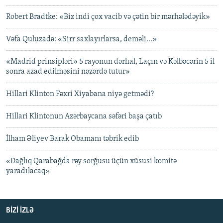
Robert Bradtke: «Biz indi çox vacib və çətin bir mərhələdəyik»
Vəfa Quluzadə: «Sirr saxlayırlarsa, deməli...»
«Madrid prinsipləri» 5 rayonun dərhal, Laçın və Kəlbəcərin 5 il
sonra azad edilməsini nəzərdə tutur»
Hillari Klinton Fəxri Xiyabana niyə getmədi?
Hillari Klintonun Azərbaycana səfəri başa çatıb
İlham Əliyev Barak Obamanı təbrik edib
«Dağlıq Qarabağda rəy sorğusu üçün xüsusi komitə
yaradılacaq»
BIZI IZLƏ