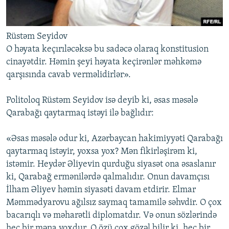
Rüstəm Seyidov
O həyata keçırıləcəksə bu sadəcə olaraq konstitusion
cinayətdir. Həmin şeyi həyata keçirənlər məhkəmə
qarşısında cavab verməlidirlər».
Politoloq Rüstəm Seyidov
isə deyib ki, əsas məsələ
Qarabağı qaytarmaq istəyi ilə bağlıdır:
«Əsas məsələ odur ki, Azərbaycan hakimiyyəti Qarabağı
qaytarmaq istəyir, yoxsa yox? Mən fikirləşirəm ki,
istəmir. Heydər Əliyevin qurduğu siyasət ona əsaslanır
ki, Qarabağ ermənilərdə qalmalıdır. Onun davamçısı
İlham Əliyev həmin siyasəti davam etdirir. Elmar
Məmmədyarovu ağılsız saymaq tamamilə səhvdir. O çox
bacarıqlı və məharətli diplomatdır. Və onun sözlərində
heç bir məna yoxdur. O özü çox gözəl bilir ki, heç bir