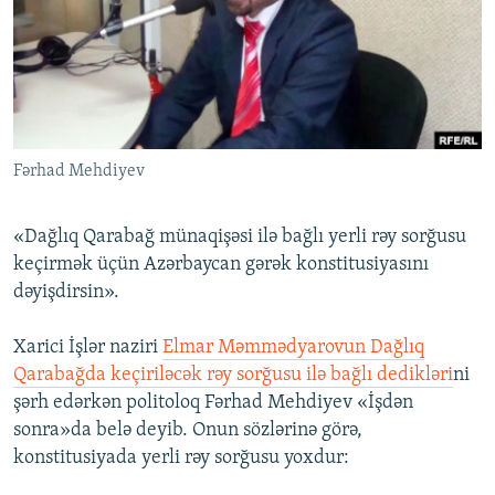
İNFOQRAFIKA
AZƏRBAYCAN ƏDƏBIYYATI KITABXANASI
MISSIYAMIZ
BIZI IZLƏ
KARIKATURA
İSLAM VƏ DEMOKRATIYA
PEŞƏ ETIKASI VƏ JURNALISTIKA STANDARTLARIMIZ
İZ - MƏDƏNIYYƏT PROQRAMI
MATERIALLARIMIZDAN ISTIFADƏ
AZADLIQRADIOSU MOBIL TELEFONUNUZDA
RFE/RL-in bütün saytları
Fərhad Mehdiyev
BIZIMLƏ ƏLAQƏ
XƏBƏR BÜLLETENLƏRIMIZ
«Dağlıq Qarabağ münaqişəsi ilə bağlı yerli rəy sorğusu
keçirmək üçün Azərbaycan gərək konstitusiyasını
dəyişdirsin».
Xarici İşlər naziri
Elmar Məmmədyarovun Dağlıq
Qarabağda keçiriləcək rəy sorğusu ilə bağlı dedikləri
ni
şərh edərkən politoloq Fərhad Mehdiyev «İşdən
sonra»da belə deyib. Onun sözlərinə görə,
konstitusiyada yerli rəy sorğusu yoxdur: