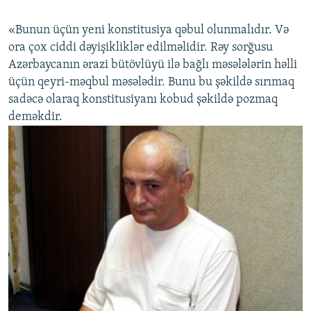
«Bunun üçün yeni konstitusiya qəbul olunmalıdır. Və
ora çox ciddi dəyişikliklər edilməlidir. Rəy sorğusu
Azərbaycanın ərazi bütövlüyü ilə bağlı məsələlərin həlli
üçün qeyri-məqbul məsələdir. Bunu bu şəkildə sırımaq
sadəcə olaraq konstitusiyanı kobud şəkildə pozmaq
deməkdir.