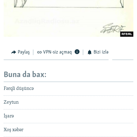
Paylaş
VPN-siz açmaq
Bizi izlə
Buna da bax:
Fərqli düşüncə
Zeytun
İşarə
Xoş xəbər