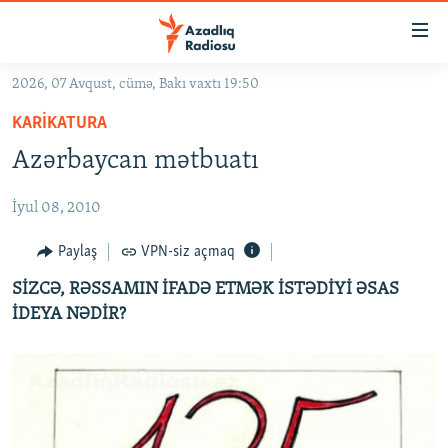
Keçid
linkləri
Əsas
2026, 07 Avqust, cümə, Bakı vaxtı 19:50
məzmuna
GÜNDƏM
KARIKATURA
qayıt
#İZAHLA
Əsas
Azərbaycan mətbuatı
KORRUPSIOMETR
naviqasiyaya
qayıt
İyul 08, 2010
#ƏSLINDƏ
Axtarışa
FƏRQƏ BAX
Paylaş
VPN-siz açmaq
keç
QANUNI DOĞRU
SİZCƏ, RƏSSAMIN İFADƏ ETMƏK İSTƏDİYİ ƏSAS
İDEYA NƏDİR?
ARAŞDIRMA
MULTIMEDIA
RADIO ARXIV
VIDEO
HAQQIMIZDA
FOTOQALEREYA
OXU ZALI