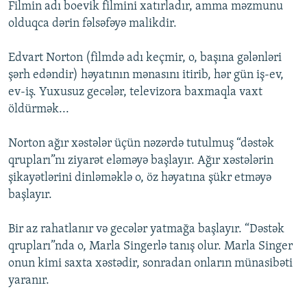
Filmin adı boevik filmini xatırladır, amma məzmunu
olduqca dərin fəlsəfəyə malikdir.
Edvart Norton (filmdə adı keçmir, o, başına gələnləri
şərh edəndir) həyatının mənasını itirib, hər gün iş-ev,
ev-iş. Yuxusuz gecələr, televizora baxmaqla vaxt
öldürmək...
Norton ağır xəstələr üçün nəzərdə tutulmuş “dəstək
qrupları”nı ziyarət eləməyə başlayır. Ağır xəstələrin
şikayətlərini dinləməklə o, öz həyatına şükr etməyə
başlayır.
Bir az rahatlanır və gecələr yatmağa başlayır. “Dəstək
qrupları”nda o, Marla Singerlə tanış olur. Marla Singer
onun kimi saxta xəstədir, sonradan onların münasibəti
yaranır.