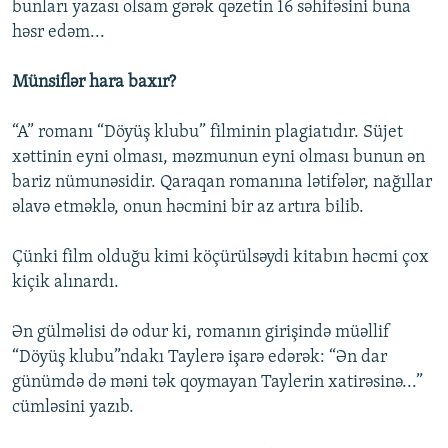
bunları yazası olsam gərək qəzetin 16 səhifəsini buna
həsr edəm...
Münsiflər hara baxır?
“A” romanı “Döyüş klubu” filminin plagiatıdır. Süjet
xəttinin eyni olması, məzmunun eyni olması bunun ən
bariz nümunəsidir. Qaraqan romanına lətifələr, nağıllar
əlavə etməklə, onun həcmini bir az artıra bilib.
Çünki film olduğu kimi köçürülsəydi kitabın həcmi çox
kiçik alınardı.
Ən gülməlisi də odur ki, romanın girişində müəllif
“Döyüş klubu”ndakı Taylerə işarə edərək: “Ən dar
günümdə də məni tək qoymayan Taylerin xatirəsinə...”
cümləsini yazıb.