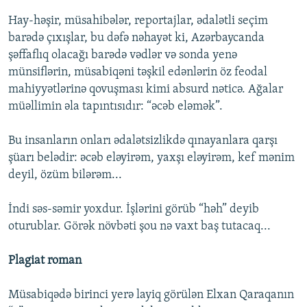
Hay-həşir, müsahibələr, reportajlar, ədalətli seçim
barədə çıxışlar, bu dəfə nəhayət ki, Azərbaycanda
şəffaflıq olacağı barədə vədlər və sonda yenə
münsiflərin, müsabiqəni təşkil edənlərin öz feodal
mahiyyətlərinə qovuşması kimi absurd nəticə. Ağalar
müəllimin əla tapıntısıdır: “əcəb eləmək”.
Bu insanların onları ədalətsizlikdə qınayanlara qarşı
şüarı belədir: əcəb eləyirəm, yaxşı eləyirəm, kef mənim
deyil, özüm bilərəm...
İndi səs-səmir yoxdur. İşlərini görüb “həh” deyib
oturublar. Görək növbəti şou nə vaxt baş tutacaq...
Plagiat roman
Müsabiqədə birinci yerə layiq görülən Elxan Qaraqanın