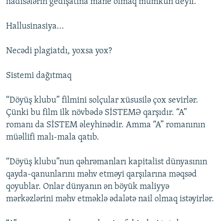
hadisələrin gedişatına mane olmaq mümkün deyil.
Hallusinasiya...
Necədi plagiatdı, yoxsa yox?
Sistemi dağıtmaq
“Döyüş klubu” filmini solçular xüsusilə çox sevirlər.
Çünki bu film ilk növbədə SİSTEMƏ qarşıdır. “A”
romanı da SİSTEM əleyhinədir. Amma “A” romanının
müəllifi malı-mala qatıb.
“Döyüş klubu”nun qəhrəmanları kapitalist dünyasının
qayda-qanunlarını məhv etməyi qarşılarına məqsəd
qoyublar. Onlar dünyanın ən böyük maliyyə
mərkəzlərini məhv etməklə ədalətə nail olmaq istəyirlər.