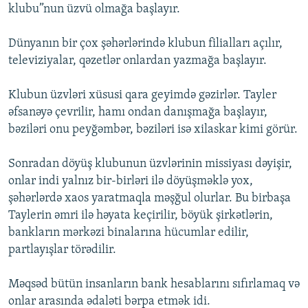
klubu”nun üzvü olmağa başlayır.
Dünyanın bir çox şəhərlərində klubun filialları açılır,
televiziyalar, qəzetlər onlardan yazmağa başlayır.
Klubun üzvləri xüsusi qara geyimdə gəzirlər. Tayler
əfsanəyə çevrilir, hamı ondan danışmağa başlayır,
bəziləri onu peyğəmbər, bəziləri isə xilaskar kimi görür.
Sonradan döyüş klubunun üzvlərinin missiyası dəyişir,
onlar indi yalnız bir-birləri ilə döyüşməklə yox,
şəhərlərdə xaos yaratmaqla məşğul olurlar. Bu birbaşa
Taylerin əmri ilə həyata keçirilir, böyük şirkətlərin,
bankların mərkəzi binalarına hücumlar edilir,
partlayışlar törədilir.
Məqsəd bütün insanların bank hesablarını sıfırlamaq və
onlar arasında ədaləti bərpa etmək idi.