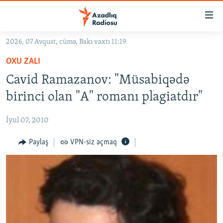
Keçid
linkləri
Əsas
2026, 07 Avqust, cümə, Bakı vaxtı 11:19
məzmuna
GÜNDƏM
OXU ZALI
qayıt
#İZAHLA
Əsas
Cavid Ramazanov: "Müsabiqədə
KORRUPSIOMETR
naviqasiyaya
birinci olan "A" romanı plagiatdır"
qayıt
#ƏSLINDƏ
Axtarışa
İyul 07, 2010
FƏRQƏ BAX
keç
QANUNI DOĞRU
Paylaş
VPN-siz açmaq
ARAŞDIRMA
MULTIMEDIA
RADIO ARXIV
VIDEO
HAQQIMIZDA
FOTOQALEREYA
OXU ZALI