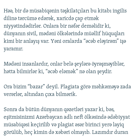
Həə, bir də müsabiqənin təşkilatçıları bu kitabı ingilis
dilinə tərcümə edərək, xaricdə çap etmək
niyyətindədirlər. Onlara bir nəfər deməlidir ki,
dünyanın sivil, mədəni ölkələrində müəllif hüquqları
kimi bir anlayış var. Yəni oralarda “əcəb eləyirəm” işə
yaramır.
Mədəni insanlardır, onlar belə şeylərə öyrəşməyiblər,
hətta bilmirlər ki, “əcəb eləmək” nə olan şeydir.
Ora bizim “bazar” deyil. Plagiata görə məhkəməyə zada
verərlər, altından çıxa bilmərik.
Sonra da bütün dünyanın qəzetləri yazar ki, bəs,
eşitmisinizmi Azərbaycan adlı neft ölkəsində ədəbiyyat
müsabiqəsi keçirilib və plagiat əsər birinci yerə layiq
görülüb, heç kimin də xəbəri olmayıb. Lazımdır duran