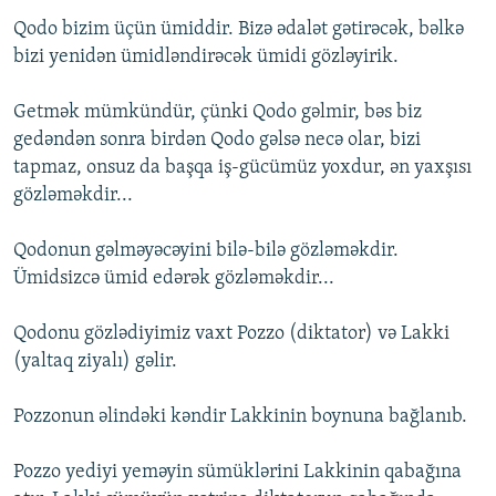
Qodo bizim üçün ümiddir. Bizə ədalət gətirəcək, bəlkə
bizi yenidən ümidləndirəcək ümidi gözləyirik.
Getmək mümkündür, çünki Qodo gəlmir, bəs biz
gedəndən sonra birdən Qodo gəlsə necə olar, bizi
tapmaz, onsuz da başqa iş-gücümüz yoxdur, ən yaxşısı
gözləməkdir...
Qodonun gəlməyəcəyini bilə-bilə gözləməkdir.
Ümidsizcə ümid edərək gözləməkdir...
Qodonu gözlədiyimiz vaxt Pozzo (diktator) və Lakki
(yaltaq ziyalı) gəlir.
Pozzonun əlindəki kəndir Lakkinin boynuna bağlanıb.
Pozzo yediyi yeməyin sümüklərini Lakkinin qabağına