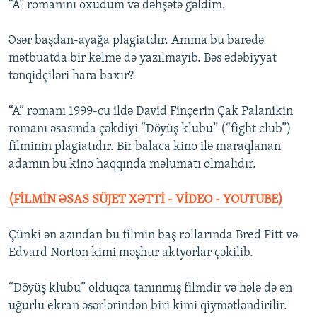
“A” romanını oxudum və dəhşətə gəldim.
Əsər başdan-ayağa plagiatdır. Amma bu barədə
mətbuatda bir kəlmə də yazılmayıb. Bəs ədəbiyyat
tənqidçiləri hara baxır?
“A” romanı 1999-cu ildə David Finçerin Çak Palanikin
romanı əsasında çəkdiyi “Döyüş klubu” (“fight club”)
filminin plagiatıdır. Bir balaca kino ilə maraqlanan
adamın bu kino haqqında məlumatı olmalıdır.
(FİLMİN ƏSAS SÜJET XƏTTİ - VİDEO - YOUTUBE)
Çünki ən azından bu filmin baş rollarında Bred Pitt və
Edvard Norton kimi məşhur aktyorlar çəkilib.
“Döyüş klubu” olduqca tanınmış filmdir və hələ də ən
uğurlu ekran əsərlərindən biri kimi qiymətləndirilir.