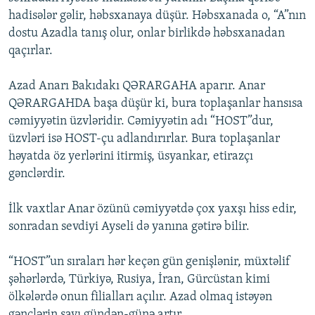
hadisələr gəlir, həbsxanaya düşür. Həbsxanada o, “A”nın
dostu Azadla tanış olur, onlar birlikdə həbsxanadan
qaçırlar.
Azad Anarı Bakıdakı QƏRARGAHA aparır. Anar
QƏRARGAHDA başa düşür ki, bura toplaşanlar hansısa
cəmiyyətin üzvləridir. Cəmiyyətin adı “HOST”dur,
üzvləri isə HOST-çu adlandırırlar. Bura toplaşanlar
həyatda öz yerlərini itirmiş, üsyankar, etirazçı
gənclərdir.
İlk vaxtlar Anar özünü cəmiyyətdə çox yaxşı hiss edir,
sonradan sevdiyi Ayseli də yanına gətirə bilir.
“HOST”un sıraları hər keçən gün genişlənir, müxtəlif
şəhərlərdə, Türkiyə, Rusiya, İran, Gürcüstan kimi
ölkələrdə onun filialları açılır. Azad olmaq istəyən
gənclərin sayı gündən-günə artır.