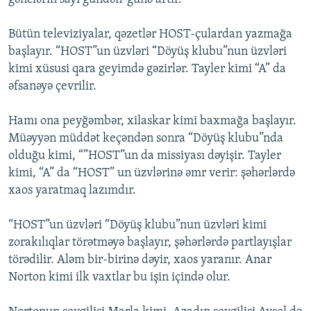
Bütün televiziyalar, qəzetlər HOST-çulardan yazmağa
başlayır. “HOST”un üzvləri “Döyüş klubu”nun üzvləri
kimi xüsusi qara geyimdə gəzirlər. Tayler kimi “A” da
əfsanəyə çevrilir.
Hamı ona peyğəmbər, xilaskar kimi baxmağa başlayır.
Müəyyən müddət keçəndən sonra “Döyüş klubu”nda
olduğu kimi, “”HOST”un da missiyası dəyişir. Tayler
kimi, “A” da “HOST” un üzvlərinə əmr verir: şəhərlərdə
xaos yaratmaq lazımdır.
“HOST”un üzvləri “Döyüş klubu”nun üzvləri kimi
zorakılıqlar törətməyə başlayır, şəhərlərdə partlayışlar
törədilir. Aləm bir-birinə dəyir, xaos yaranır. Anar
Norton kimi ilk vaxtlar bu işin içində olur.