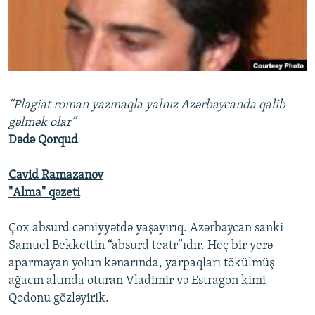
İNFOQRAFIKA
AZƏRBAYCAN ƏDƏBIYYATI KITABXANASI
MISSIYAMIZ
BIZI IZLƏ
KARIKATURA
İSLAM VƏ DEMOKRATIYA
PEŞƏ ETIKASI VƏ JURNALISTIKA STANDARTLARIMIZ
İZ - MƏDƏNIYYƏT PROQRAMI
MATERIALLARIMIZDAN ISTIFADƏ
AZADLIQRADIOSU MOBIL TELEFONUNUZDA
RFE/RL-in bütün saytları
“Plagiat roman yazmaqla yalnız Azərbaycanda qalib
BIZIMLƏ ƏLAQƏ
gəlmək olar”
Dədə Qorqud
XƏBƏR BÜLLETENLƏRIMIZ
Cavid Ramazanov
"Alma" qəzeti
Çox absurd cəmiyyətdə yaşayırıq. Azərbaycan sanki
Samuel Bekkettin “absurd teatr”ıdır. Heç bir yerə
aparmayan yolun kənarında, yarpaqları tökülmüş
ağacın altında oturan Vladimir və Estragon kimi
Qodonu gözləyirik.