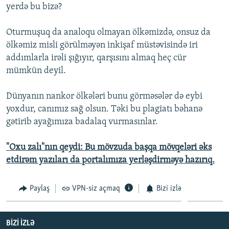
yerdə bu bizə?
Oturmuşuq da analoqu olmayan ölkəmizdə, onsuz da
ölkəmiz misli görülməyən inkişaf müstəvisində iri
addımlarla irəli şığıyır, qarşısını almaq heç cür
mümkün deyil.
Dünyanın nankor ölkələri bunu görməsələr də eybi
yoxdur, canımız sağ olsun. Təki bu plagiatı bəhanə
gətirib ayağımıza badalaq vurmasınlar.
"Oxu zalı"nın qeydi: Bu mövzuda başqa mövqeləri əks
etdirəm yazıları da portalımıza yerləşdirməyə hazırıq.
Paylaş
VPN-siz açmaq
Bizi izlə
BIZI IZLƏ