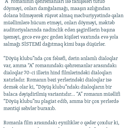
“A” romanının qəhrəmanları isə fahişələri tutub
döyməyi, onları damğalamağı, maaşın azlığından
dolana bilməyərək rüşvət almaq məcburiyyətində qalan
müəllimlərə hücum etməyi, onları döyməyi, məktəb
auditoriyalarında nadinclik edən şagirdlərin başına
işəməyi, gecə evə gec gedən kişiləri vaxtında evə yola
salmağı SİSTEMİ dağıtmaq kimi başa düşürlər.
“Döyüş klubu”nda çox fəlsəfi, dərin anlamlı dialoqlar
var, amma “A” romanındakı qəhrəmanlar arasındakı
dialoqlar 70-ci illərin hind filmlərindəki dialoqları
xatırladır. Romanın bəzi yerlərindəki dialoqlar isə
demək olar ki, “Döyüş klubu”ndakı dialoqların bir
balaca dəyişdirilmiş variantıdır... “A” romanın müəllifi
“Döyüş klubu”nu plagiat edib, amma bir çox yerlərdə
məntiqi səhvlər buraxıb.
Romanla film arasındakı eyniliklər o qədər çoxdur ki,