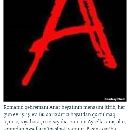
Romanın qəhrəmanı Anar həyatının mənasını itirib, hər
gün ev-iş, iş-ev. Bu darıxdırıcı həyatdan qurtulmaq
üçün o, səyahətə çıxır, səyahət zamanı Aysellə tanış olur,
sonradan Aysellə münasibəti yaranır. Başına qəribə