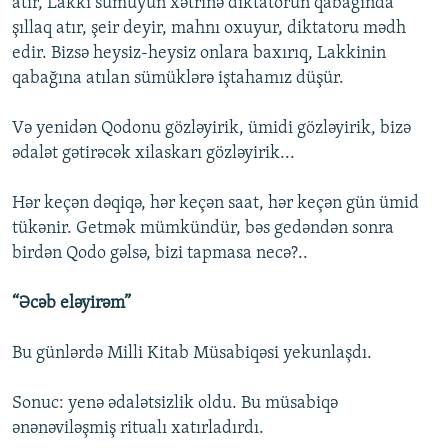
atır, Lakki sümüyün xətrinə diktatorun qabağında
şıllaq atır, şeir deyir, mahnı oxuyur, diktatoru mədh
edir. Bizsə heysiz-heysiz onlara baxırıq, Lakkinin
qabağına atılan sümüklərə iştahamız düşür.
Və yenidən Qodonu gözləyirik, ümidi gözləyirik, bizə
ədalət gətirəcək xilaskarı gözləyirik...
Hər keçən dəqiqə, hər keçən saat, hər keçən gün ümid
tükənir. Getmək mümkündür, bəs gedəndən sonra
birdən Qodo gəlsə, bizi tapmasa necə?..
“Əcəb eləyirəm”
Bu günlərdə Milli Kitab Müsabiqəsi yekunlaşdı.
Sonuc: yenə ədalətsizlik oldu. Bu müsabiqə
ənənəviləşmiş ritualı xatırladırdı.