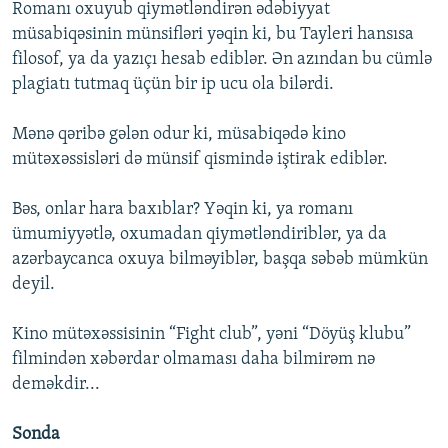
Romanı oxuyub qiymətləndirən ədəbiyyat
müsabiqəsinin münsifləri yəqin ki, bu Tayleri hansısa
filosof, ya da yazıçı hesab ediblər. Ən azından bu cümlə
plagiatı tutmaq üçün bir ip ucu ola bilərdi.
Mənə qəribə gələn odur ki, müsabiqədə kino
mütəxəssisləri də münsif qismində iştirak ediblər.
Bəs, onlar hara baxıblar? Yəqin ki, ya romanı
ümumiyyətlə, oxumadan qiymətləndiriblər, ya da
azərbaycanca oxuya bilməyiblər, başqa səbəb mümkün
deyil.
Kino mütəxəssisinin “Fight club”, yəni “Döyüş klubu”
filmindən xəbərdar olmaması daha bilmirəm nə
deməkdir...
Sonda