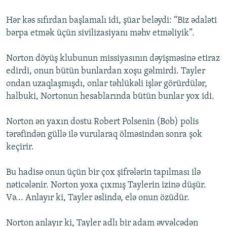
Hər kəs sıfırdan başlamalı idi, şüar beləydi: “Biz ədaləti
bərpa etmək üçün sivilizasiyanı məhv etməliyik”.
Norton döyüş klubunun missiyasının dəyişməsinə etiraz
edirdi, onun bütün bunlardan xoşu gəlmirdi. Tayler
ondan uzaqlaşmışdı, onlar təhlükəli işlər görürdülər,
halbuki, Nortonun hesablarında bütün bunlar yox idi.
Norton ən yaxın dostu Robert Polsenin (Bob) polis
tərəfindən güllə ilə vurularaq ölməsindən sonra şok
keçirir.
Bu hadisə onun üçün bir çox şifrələrin tapılması ilə
nəticələnir. Norton yoxa çıxmış Taylerin izinə düşür.
Və... Anlayır ki, Tayler əslində, elə onun özüdür.
Norton anlayır ki, Tayler adlı bir adam əvvəlcədən