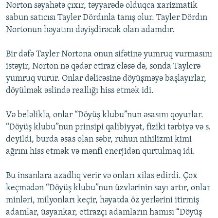
Norton səyahətə çıxır, təyyarədə olduqca xarizmatik
sabun satıcısı Tayler Dördınla tanış olur. Tayler Dördın
Nortonun həyatını dəyişdirəcək olan adamdır.
Bir dəfə Tayler Nortona onun sifətinə yumruq vurmasını
istəyir, Norton nə qədər etiraz eləsə də, sonda Taylerə
yumruq vurur. Onlar dəlicəsinə döyüşməyə başlayırlar,
döyülmək əslində reallığı hiss etmək idi.
Və beləliklə, onlar “Döyüş klubu”nun əsasını qoyurlar.
“Döyüş klubu”nun prinsipi qalibiyyət, fiziki tərbiyə və s.
deyildi, burda əsas olan səbr, ruhun nihilizmi kimi
ağrını hiss etmək və mənfi enerjidən qurtulmaq idi.
Bu insanlara azadlıq verir və onları xilas edirdi. Çox
keçmədən “Döyüş klubu”nun üzvlərinin sayı artır, onlar
minləri, milyonları keçir, həyatda öz yerlərini itirmiş
adamlar, üsyankar, etirazçı adamların hamısı “Döyüş