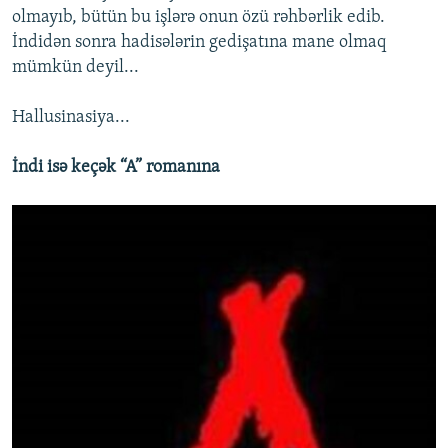
olmayıb, bütün bu işlərə onun özü rəhbərlik edib.
İndidən sonra hadisələrin gedişatına mane olmaq
mümkün deyil...
Hallusinasiya...
İndi isə keçək “A” romanına