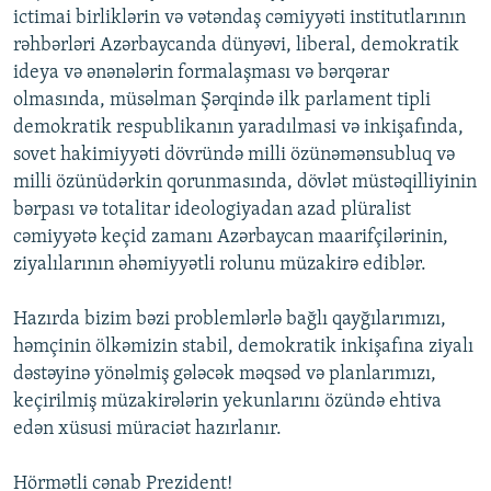
ictimai birliklərin və vətəndaş cəmiyyəti institutlarının
rəhbərləri Azərbaycanda dünyəvi, liberal, demokratik
ideya və ənənələrin formalaşması və bərqərar
olmasında, müsəlman Şərqində ilk parlament tipli
demokratik respublikanın yaradılmasi və inkişafında,
sovet hakimiyyəti dövründə milli özünəmənsubluq və
milli özünüdərkin qorunmasında, dövlət müstəqilliyinin
bərpası və totalitar ideologiyadan azad plüralist
cəmiyyətə keçid zamanı Azərbaycan maarifçilərinin,
ziyalılarının əhəmiyyətli rolunu müzakirə ediblər.
Hazırda bizim bəzi problemlərlə bağlı qayğılarımızı,
həmçinin ölkəmizin stabil, demokratik inkişafına ziyalı
dəstəyinə yönəlmiş gələcək məqsəd və planlarımızı,
keçirilmiş müzakirələrin yekunlarını özündə ehtiva
edən xüsusi müraciət hazırlanır.
Hörmətli cənab Prezident!