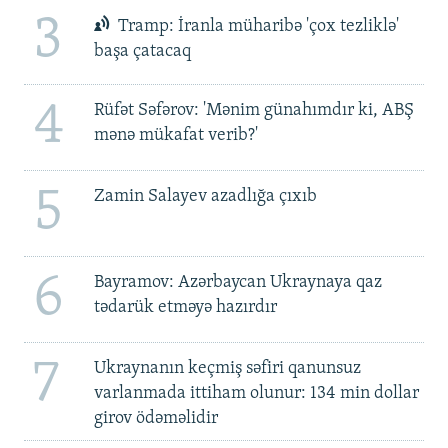
3
Tramp: İranla müharibə 'çox tezliklə'
başa çatacaq
4
Rüfət Səfərov: 'Mənim günahımdır ki, ABŞ
mənə mükafat verib?'
5
Zamin Salayev azadlığa çıxıb
6
Bayramov: Azərbaycan Ukraynaya qaz
tədarük etməyə hazırdır
7
Ukraynanın keçmiş səfiri qanunsuz
varlanmada ittiham olunur: 134 min dollar
girov ödəməlidir