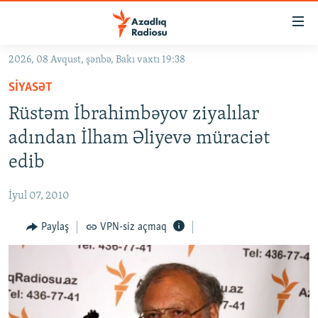
Keçid
linkləri
Əsas
2026, 08 Avqust, şənbə, Bakı vaxtı 19:38
məzmuna
GÜNDƏM
SIYASƏT
qayıt
#İZAHLA
Əsas
Rüstəm İbrahimbəyov ziyalılar
KORRUPSIOMETR
naviqasiyaya
adından İlham Əliyevə müraciət
qayıt
#ƏSLINDƏ
edib
Axtarışa
FƏRQƏ BAX
keç
İyul 07, 2010
QANUNI DOĞRU
Paylaş
VPN-siz açmaq
ARAŞDIRMA
MULTIMEDIA
RADIO ARXIV
VIDEO
HAQQIMIZDA
FOTOQALEREYA
OXU ZALI