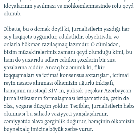
ideyalarının yayılması və möhkəmlənməsində rolu qeyd
olunub.
Əlbəttə, bu o demək deyil ki, jurnalistlərin yazdığı hər
şey həqiqətə uyğundur, ədalətlidir, obyektivdir və
onlarla hökmən razılaşmaq lazımdır. O cümlədən,
bizim müzakirələrimiz zamanı qeyd olunduğu kimi, bu
həm də yuxarıda adları çəkilən şəxslərin bir sıra
yazılarına aiddir. Ancaq biz əminik ki, fikir
toqquşmaları və ictimai konsensus axtarışları, ictimai
rəyin nəzərə alınması ölkəmizin uğurlu inkişafı,
həmçinin müstəqil KİV-in, yüksək peşəkar Azərbaycan
jurnalistikasının formalaşması istiqamətində, çətin də
olsa, yeganə düzgün yoldur. Təqiblər, jurnalistlərin həbs
olunması bu sahədə vəziyyəti yaxşılaşdırmır,
cəmiyyətdə əlavə gərginlik doğurur, həmçinin ölkəmizin
beynəlxalq imicinə böyük zərbə vurur.