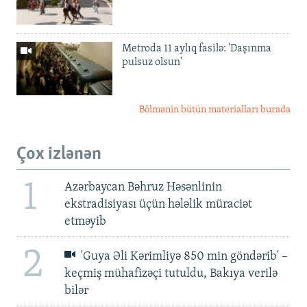
Metroda 11 aylıq fasilə: 'Daşınma
pulsuz olsun'
Bölmənin bütün materialları burada
Çox izlənən
1
Azərbaycan Bəhruz Həsənlinin
ekstradisiyası üçün hələlik müraciət
etməyib
2
'Guya Əli Kərimliyə 850 min göndərib' –
keçmiş mühafizəçi tutuldu, Bakıya verilə
bilər