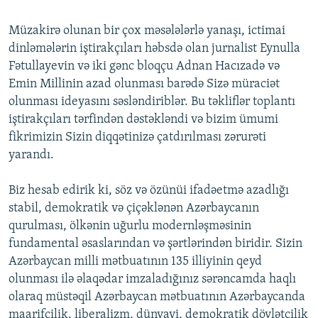
Müzakirə olunan bir çox məsələlərlə yanaşı, ictimai
dinləmələrin iştirakçıları həbsdə olan jurnalist Eynulla
Fətullayevin və iki gənc bloqçu Adnan Hacızadə və
Emin Millinin azad olunması barədə Sizə müraciət
olunması ideyasını səsləndiriblər. Bu təkliflər toplantı
iştirakçıları tərfindən dəstəkləndi və bizim ümumi
fikrimizin Sizin diqqətinizə çatdırılması zərurəti
yarandı.
Biz hesab edirik ki, söz və özünüi ifadəetmə azadlığı
stabil, demokratik və çiçəklənən Azərbaycanın
qurulması, ölkənin uğurlu modernləşməsinin
fundamental əsaslarından və şərtlərindən biridir. Sizin
Azərbaycan milli mətbuatının 135 illiyinin qeyd
olunması ilə əlaqədar imzaladığınız sərəncamda haqlı
olaraq müstəqil Azərbaycan mətbuatının Azərbaycanda
maarifçilik, liberalizm, dünyavi, demokratik dövlətçilik