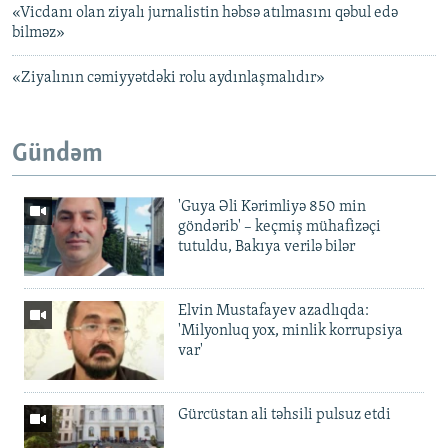
«Vicdanı olan ziyalı jurnalistin həbsə atılmasını qəbul edə
bilməz»
«Ziyalının cəmiyyətdəki rolu aydınlaşmalıdır»
Gündəm
'Guya Əli Kərimliyə 850 min
göndərib' – keçmiş mühafizəçi
tutuldu, Bakıya verilə bilər
Elvin Mustafayev azadlıqda:
'Milyonluq yox, minlik korrupsiya
var'
Gürcüstan ali təhsili pulsuz etdi