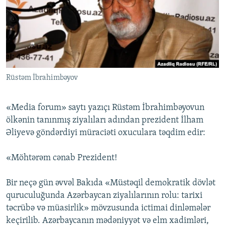
İNFOQRAFIKA
AZƏRBAYCAN ƏDƏBIYYATI KITABXANASI
MISSIYAMIZ
BIZI IZLƏ
KARIKATURA
İSLAM VƏ DEMOKRATIYA
PEŞƏ ETIKASI VƏ JURNALISTIKA STANDARTLARIMIZ
İZ - MƏDƏNIYYƏT PROQRAMI
MATERIALLARIMIZDAN ISTIFADƏ
AZADLIQRADIOSU MOBIL TELEFONUNUZDA
RFE/RL-in bütün saytları
Rüstəm İbrahimbəyov
BIZIMLƏ ƏLAQƏ
XƏBƏR BÜLLETENLƏRIMIZ
«Media forum» saytı yazıçı Rüstəm İbrahimbəyovun
ölkənin tanınmış ziyalıları adından prezident İlham
Əliyevə göndərdiyi müraciəti oxuculara təqdim edir:
«Möhtərəm cənab Prezident!
Bir neçə gün əvvəl Bakıda «Müstəqil demokratik dövlət
quruculuğunda Azərbaycan ziyalılarının rolu: tarixi
təcrübə və müasirlik» mövzusunda ictimai dinləmələr
keçirilib. Azərbaycanın mədəniyyət və elm xadimləri,