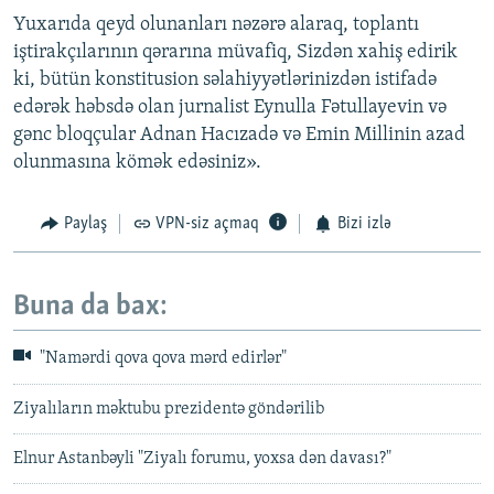
Yuxarıda qeyd olunanları nəzərə alaraq, toplantı
iştirakçılarının qərarına müvafiq, Sizdən xahiş edirik
ki, bütün konstitusion səlahiyyətlərinizdən istifadə
edərək həbsdə olan jurnalist Eynulla Fətullayevin və
gənc bloqçular Adnan Hacızadə və Emin Millinin azad
olunmasına kömək edəsiniz».
Paylaş
VPN-siz açmaq
Bizi izlə
Buna da bax:
"Namərdi qova qova mərd edirlər"
Ziyalıların məktubu prezidentə göndərilib
Elnur Astanbəyli "Ziyalı forumu, yoxsa dən davası?"