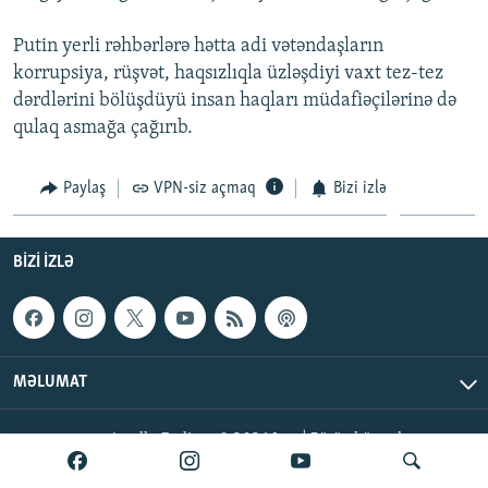
İNFOQRAFIKA
AZƏRBAYCAN ƏDƏBIYYATI KITABXANASI
MISSIYAMIZ
BIZI IZLƏ
Putin yerli rəhbərlərə hətta adi vətəndaşların
KARIKATURA
İSLAM VƏ DEMOKRATIYA
PEŞƏ ETIKASI VƏ JURNALISTIKA STANDARTLARIMIZ
korrupsiya, rüşvət, haqsızlıqla üzləşdiyi vaxt tez-tez
dərdlərini bölüşdüyü insan haqları müdafiəçilərinə də
İZ - MƏDƏNIYYƏT PROQRAMI
MATERIALLARIMIZDAN ISTIFADƏ
qulaq asmağa çağırıb.
AZADLIQRADIOSU MOBIL TELEFONUNUZDA
RFE/RL-in bütün saytları
BIZIMLƏ ƏLAQƏ
Paylaş
VPN-siz açmaq
Bizi izlə
XƏBƏR BÜLLETENLƏRIMIZ
BIZI IZLƏ
MƏLUMAT
AzadlıqRadiosu © 2026 Inc. | Bütün hüquqlar qorunur