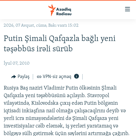
Keçid
linkləri
Əsas
2026, 07 Avqust, cümə, Bakı vaxtı 15:02
məzmuna
GÜNDƏM
Putin Şimali Qafqazla bağlı yeni
qayıt
#İZAHLA
Əsas
təşəbbüs irəli sürüb
KORRUPSIOMETR
naviqasiyaya
qayıt
İyul 07, 2010
#ƏSLINDƏ
Axtarışa
FƏRQƏ BAX
Paylaş
VPN-siz açmaq
keç
QANUNI DOĞRU
Rusiya Baş naziri Vladimir Putin ölkəsinin Şİmali
Qafqazla yeni təşəbbüsünü açılayıb. Stavropol
ARAŞDIRMA
vilayətində, Kislovodska çıxış edən Putin bölgənin
MULTIMEDIA
iqtisadi inkiaşfına nail olmağa çalışacaqlrını deyib və
yerli icra nümayəndələrini də Şimali Qafqaza yeni
RADIO ARXIV
VIDEO
investisiyalar cəlb eləmək, iş yerləri yaratamaq və
HAQQIMIZDA
FOTOQALEREYA
OXU ZALI
bölgəyə sülh gətirmək üçün səylərini artırmağa çağırıb.