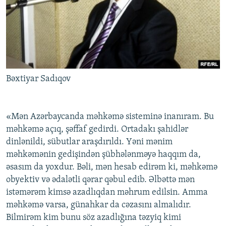
Bəxtiyar Sadıqov
«Mən Azərbaycanda məhkəmə sisteminə inanıram. Bu
məhkəmə açıq, şəffaf gedirdi. Ortadakı şahidlər
dinlənildi, sübutlar araşdırıldı. Yəni mənim
məhkəmənin gedişindən şübhələnməyə haqqım da,
əsasım da yoxdur. Bəli, mən hesab edirəm ki, məhkəmə
obyektiv və ədalətli qərar qəbul edib. Əlbəttə mən
istəmərəm kimsə azadlıqdan məhrum edilsin. Amma
məhkəmə varsa, günahkar da cəzasını almalıdır.
Bilmirəm kim bunu söz azadlığına təzyiq kimi