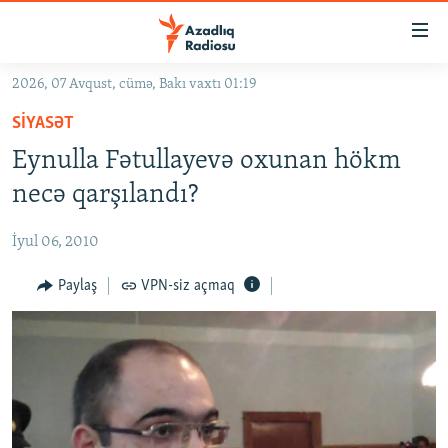
Keçid
linkləri
Əsas
2026, 07 Avqust, cümə, Bakı vaxtı 01:19
məzmuna
GÜNDƏM
SIYASƏT
qayıt
#İZAHLA
Əsas
Eynulla Fətullayevə oxunan hökm
KORRUPSIOMETR
naviqasiyaya
necə qarşılandı?
qayıt
#ƏSLINDƏ
Axtarışa
İyul 06, 2010
FƏRQƏ BAX
keç
QANUNI DOĞRU
Paylaş
VPN-siz açmaq
ARAŞDIRMA
MULTIMEDIA
RADIO ARXIV
VIDEO
HAQQIMIZDA
FOTOQALEREYA
OXU ZALI