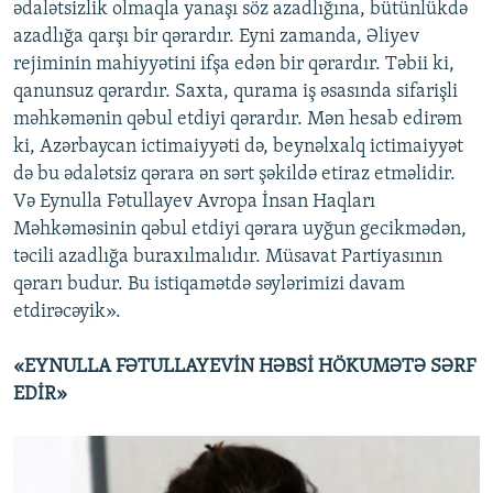
ədalətsizlik olmaqla yanaşı söz azadlığına, bütünlükdə
azadlığa qarşı bir qərardır. Eyni zamanda, Əliyev
rejiminin mahiyyətini ifşa edən bir qərardır. Təbii ki,
qanunsuz qərardır. Saxta, qurama iş əsasında sifarişli
məhkəmənin qəbul etdiyi qərardır. Mən hesab edirəm
ki, Azərbaycan ictimaiyyəti də, beynəlxalq ictimaiyyət
də bu ədalətsiz qərara ən sərt şəkildə etiraz etməlidir.
Və Eynulla Fətullayev Avropa İnsan Haqları
Məhkəməsinin qəbul etdiyi qərara uyğun gecikmədən,
təcili azadlığa buraxılmalıdır. Müsavat Partiyasının
qərarı budur. Bu istiqamətdə səylərimizi davam
etdirəcəyik».
«EYNULLA FƏTULLAYEVİN HƏBSİ HÖKUMƏTƏ SƏRF
EDİR»