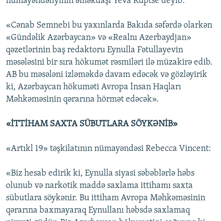
nümayəndəliyinin əməkdaşı Yeva Kuptse deyib:
«Cənab Semnebi bu yaxınlarda Bakıda səfərdə olarkən
«Gündəlik Azərbaycan» və «Realnı Azerbaydjan»
qəzetlərinin baş redaktoru Eynulla Fətullayevin
məsələsini bir sıra hökumət rəsmiləri ilə müzakirə edib.
AB bu məsələni izləməkdə davam edəcək və gözləyirik
ki, Azərbaycan hökuməti Avropa İnsan Haqları
Məhkəməsinin qərarına hörmət edəcək».
«İTTİHAM SAXTA SÜBUTLARA SÖYKƏNİB»
«Artıkl 19» təşkilatının nümayəndəsi Rebecca Vincent:
«Biz hesab edirik ki, Eynulla siyasi səbəblərlə həbs
olunub və narkotik maddə saxlama ittihamı saxta
sübutlara söykənir. Bu ittiham Avropa Məhkəməsinin
qərarına baxmayaraq Eynullanı həbsdə saxlamaq