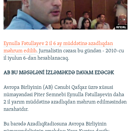
İNFOQRAFIKA
AZƏRBAYCAN ƏDƏBIYYATI KITABXANASI
MISSIYAMIZ
BIZI IZLƏ
KARIKATURA
İSLAM VƏ DEMOKRATIYA
PEŞƏ ETIKASI VƏ JURNALISTIKA STANDARTLARIMIZ
İZ - MƏDƏNIYYƏT PROQRAMI
MATERIALLARIMIZDAN ISTIFADƏ
AZADLIQRADIOSU MOBIL TELEFONUNUZDA
RFE/RL-in bütün saytları
Eynulla Fətullayev 2 il 6 ay müddətinə azadlıqdan
BIZIMLƏ ƏLAQƏ
məhrum edilib
. Jurnalistin cəzası bu gündən - 2010-cu
il iyulun 6-dan hesablanacaq.
XƏBƏR BÜLLETENLƏRIMIZ
AB BU MƏSƏLƏNİ İZLƏMƏKDƏ DAVAM EDƏCƏK
Avropa Birliyinin (AB) Cənubi Qafqaz üzrə xüsusi
nümayəndəsi Piter Semnebi Eynulla Fətullayevin daha
2 il yarım müddətinə azadlıqdan məhrum edilməsindən
narahatdır.
Bu barədə AzadlıqRadiosuna Avropa Birliyinin