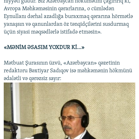
niyyəti güdür. Biz Azərbaycan hökumətini çağırırıq ki,
Avropa Məhkəməsinin qərarlarına, o cümlədən
Eynullanı dərhal azadlığa buraxmaq qərarına hörmətlə
yanaşsın və qanunlardan öz tənqidçilərini susdurmaq
üçün siyasi məqsədlərlə istifadə etməsin».
«MƏNİM ƏSASIM YOXDUR Kİ…»
Mətbuat Şurasının üzvü, «Azərbaycan» qəzetinin
redaktoru Bəxtiyar Sadıqov isə məhkəmənin hökmünü
ədalətli və qərəzsiz sayır: