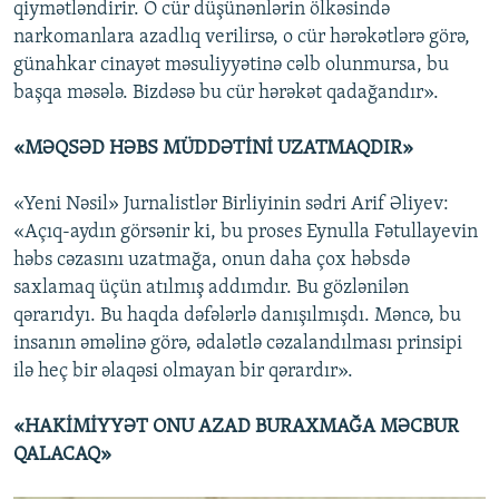
qiymətləndirir. O cür düşünənlərin ölkəsində
narkomanlara azadlıq verilirsə, o cür hərəkətlərə görə,
günahkar cinayət məsuliyyətinə cəlb olunmursa, bu
başqa məsələ. Bizdəsə bu cür hərəkət qadağandır».
«MƏQSƏD HƏBS MÜDDƏTİNİ UZATMAQDIR»
«Yeni Nəsil» Jurnalistlər Birliyinin sədri Arif Əliyev:
«Açıq-aydın görsənir ki, bu proses Eynulla Fətullayevin
həbs cəzasını uzatmağa, onun daha çox həbsdə
saxlamaq üçün atılmış addımdır. Bu gözlənilən
qərarıdyı. Bu haqda dəfələrlə danışılmışdı. Məncə, bu
insanın əməlinə görə, ədalətlə cəzalandılması prinsipi
ilə heç bir əlaqəsi olmayan bir qərardır».
«HAKİMİYYƏT ONU AZAD BURAXMAĞA MƏCBUR
QALACAQ»