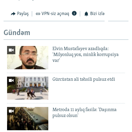
Paylaş
VPN-siz açmaq
Bizi izlə
Gündəm
Elvin Mustafayev azadlıqda:
'Milyonluq yox, minlik korrupsiya
var'
Gürcüstan ali təhsili pulsuz etdi
Metroda 11 aylıq fasilə: 'Daşınma
pulsuz olsun'