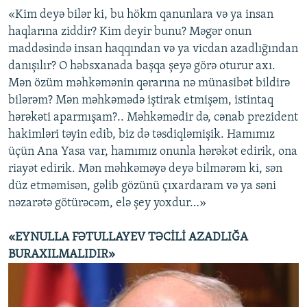
«Kim deyə bilər ki, bu hökm qanunlara və ya insan
haqlarına ziddir? Kim deyir bunu? Məgər onun
maddəsində insan haqqından və ya vicdan azadlığından
danışılır? O həbsxanada başqa şeyə görə oturur axı.
Mən özüm məhkəmənin qərarına nə münasibət bildirə
bilərəm? Mən məhkəmədə iştirak etmişəm, istintaq
hərəkəti aparmışam?.. Məhkəmədir də, cənab prezident
hakimləri təyin edib, biz də təsdiqləmişik. Hamımız
üçün Ana Yasa var, hamımız onunla hərəkət edirik, ona
riayət edirik. Mən məhkəməyə deyə bilmərəm ki, sən
düz etməmisən, gəlib gözünü çıxardaram və ya səni
nəzarətə götürəcəm, elə şey yoxdur…»
«EYNULLA FƏTULLAYEV TƏCİLİ AZADLIĞA
BURAXILMALIDIR»