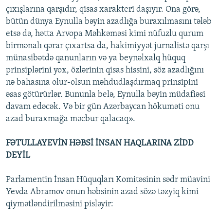
çıxışlarına qarşıdır, qisas xarakteri daşıyır. Ona görə,
bütün dünya Eynulla bəyin azadlığa buraxılmasını tələb
etsə də, hətta Arvopa Məhkəməsi kimi nüfuzlu qurum
birmənalı qərar çıxartsa da, hakimiyyət jurnalistə qarşı
münasibətdə qanunların və ya beynəlxalq hüquq
prinsiplərini yox, özlərinin qisas hissini, söz azadlığını
nə bahasına olur-olsun məhdudlaşdırmaq prinsipini
əsas götürürlər. Bununla belə, Eynulla bəyin müdafiəsi
davam edəcək. Və bir gün Azərbaycan hökuməti onu
azad buraxmağa məcbur qalacaq».
FƏTULLAYEVİN HƏBSİ İNSAN HAQLARINA ZİDD
DEYİL
Parlamentin İnsan Hüquqları Komitəsinin sədr müavini
Yevda Abramov onun həbsinin azad sözə təzyiq kimi
qiymətləndirilməsini pisləyir: