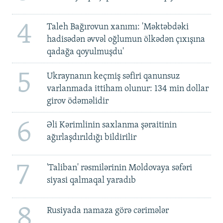
4
Taleh Bağırovun xanımı: 'Məktəbdəki
hadisədən əvvəl oğlumun ölkədən çıxışına
qadağa qoyulmuşdu'
5
Ukraynanın keçmiş səfiri qanunsuz
varlanmada ittiham olunur: 134 min dollar
girov ödəməlidir
6
Əli Kərimlinin saxlanma şəraitinin
ağırlaşdırıldığı bildirilir
7
'Taliban' rəsmilərinin Moldovaya səfəri
siyasi qalmaqal yaradıb
8
Rusiyada namaza görə cərimələr