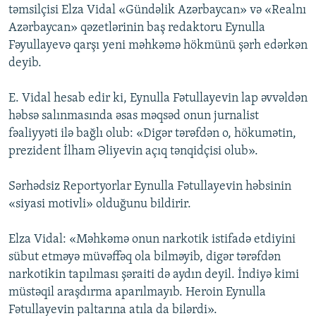
təmsilçisi Elza Vidal «Gündəlik Azərbaycan» və «Realnı
Azərbaycan» qəzetlərinin baş redaktoru Eynulla
Fəyullayevə qarşı yeni məhkəmə hökmünü şərh edərkən
deyib.
E. Vidal hesab edir ki, Eynulla Fətullayevin lap əvvəldən
həbsə salınmasında əsas məqsəd onun jurnalist
fəaliyyəti ilə bağlı olub: «Digər tərəfdən o, hökumətin,
prezident İlham Əliyevin açıq tənqidçisi olub».
Sərhədsiz Reportyorlar Eynulla Fətullayevin həbsinin
«siyasi motivli» olduğunu bildirir.
Elza Vidal: «Məhkəmə onun narkotik istifadə etdiyini
sübut etməyə müvəffəq ola bilməyib, digər tərəfdən
narkotikin tapılması şəraiti də aydın deyil. İndiyə kimi
müstəqil araşdırma aparılmayıb. Heroin Eynulla
Fətullayevin paltarına atıla da bilərdi».