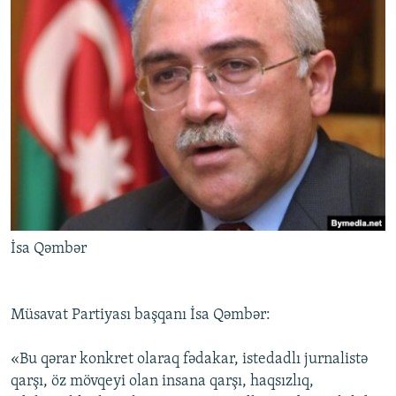
İsa Qəmbər
Müsavat Partiyası başqanı İsa Qəmbər:
«Bu qərar konkret olaraq fədakar, istedadlı jurnalistə
qarşı, öz mövqeyi olan insana qarşı, haqsızlıq,