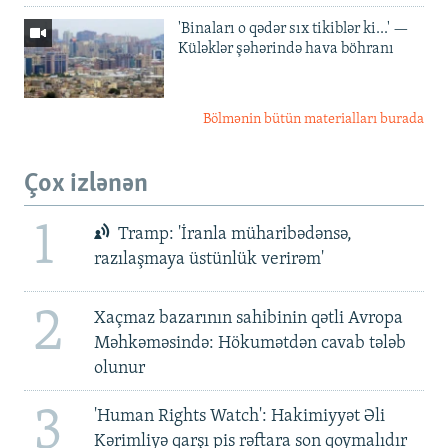
'Binaları o qədər sıx tikiblər ki...' —
Küləklər şəhərində hava böhranı
Bölmənin bütün materialları burada
Çox izlənən
1
Tramp: 'İranla müharibədənsə,
razılaşmaya üstünlük verirəm'
2
Xaçmaz bazarının sahibinin qətli Avropa
Məhkəməsində: Hökumətdən cavab tələb
olunur
3
'Human Rights Watch': Hakimiyyət Əli
Kərimliyə qarşı pis rəftara son qoymalıdır