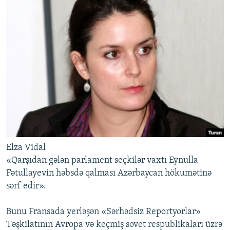
Elza Vidal
«Qarşıdan gələn parlament seçkilər vaxtı Eynulla
Fətullayevin həbsdə qalması Azərbaycan hökumətinə
sərf edir».
Bunu Fransada yerləşən «Sərhədsiz Reportyorlar»
Təşkilatının Avropa və keçmiş sovet respublikaları üzrə