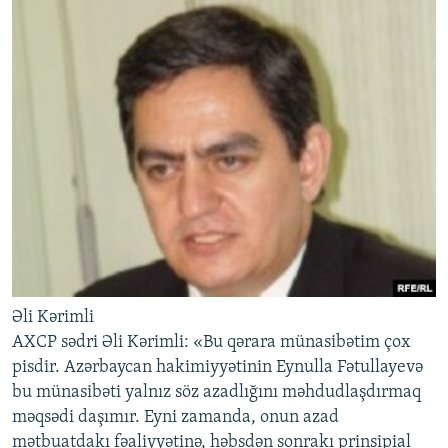
Əli Kərimli
AXCP sədri Əli Kərimli: «Bu qərara münasibətim çox
pisdir. Azərbaycan hakimiyyətinin Eynulla Fətullayevə
bu münasibəti yalnız söz azadlığını məhdudlaşdırmaq
məqsədi daşımır. Eyni zamanda, onun azad
mətbuatdakı fəaliyyətinə, həbsdən sonrakı prinsipial