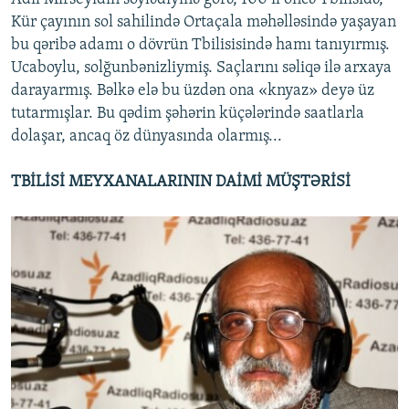
Kür çayının sol sahilində Ortaçala məhəlləsində yaşayan
bu qəribə adamı o dövrün Tbilisisində hamı tanıyırmış.
Ucaboylu, solğunbənizliymiş. Saçlarını səliqə ilə arxaya
darayarmış. Bəlkə elə bu üzdən ona «knyaz» deyə üz
tutarmışlar. Bu qədim şəhərin küçələrində saatlarla
dolaşar, ancaq öz dünyasında olarmış...
TBİLİSİ MEYXANALARININ DAİMİ MÜŞTƏRİSİ