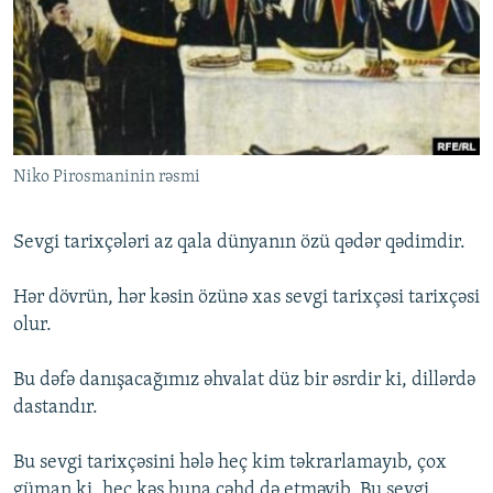
İNFOQRAFIKA
AZƏRBAYCAN ƏDƏBIYYATI KITABXANASI
MISSIYAMIZ
BIZI IZLƏ
KARIKATURA
İSLAM VƏ DEMOKRATIYA
PEŞƏ ETIKASI VƏ JURNALISTIKA STANDARTLARIMIZ
İZ - MƏDƏNIYYƏT PROQRAMI
MATERIALLARIMIZDAN ISTIFADƏ
AZADLIQRADIOSU MOBIL TELEFONUNUZDA
RFE/RL-in bütün saytları
Niko Pirosmaninin rəsmi
BIZIMLƏ ƏLAQƏ
XƏBƏR BÜLLETENLƏRIMIZ
Sevgi tarixçələri az qala dünyanın özü qədər qədimdir.
Hər dövrün, hər kəsin özünə xas sevgi tarixçəsi tarixçəsi
olur.
Bu dəfə danışacağımız əhvalat düz bir əsrdir ki, dillərdə
dastandır.
Bu sevgi tarixçəsini hələ heç kim təkrarlamayıb, çox
güman ki, heç kəs buna cəhd də etməyib. Bu sevgi