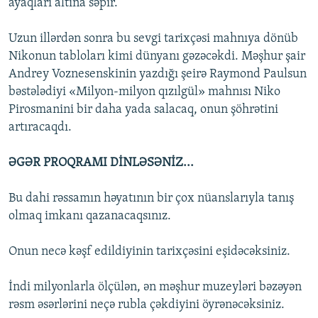
ayaqları altına səpir.
Uzun illərdən sonra bu sevgi tarixçəsi mahnıya dönüb
Nikonun tabloları kimi dünyanı gəzəcəkdi. Məşhur şair
Andrey Voznesenskinin yazdığı şeirə Raymond Paulsun
bəstələdiyi «Milyon-milyon qızılgül» mahnısı Niko
Pirosmanini bir daha yada salacaq, onun şöhrətini
artıracaqdı.
ƏGƏR PROQRAMI DİNLƏSƏNİZ...
Bu dahi rəssamın həyatının bir çox nüanslarıyla tanış
olmaq imkanı qazanacaqsınız.
Onun necə kəşf edildiyinin tarixçəsini eşidəcəksiniz.
İndi milyonlarla ölçülən, ən məşhur muzeyləri bəzəyən
rəsm əsərlərini neçə rubla çəkdiyini öyrənəcəksiniz.