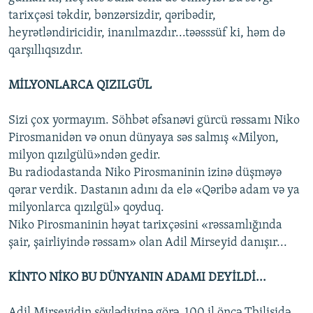
tarixçəsi təkdir, bənzərsizdir, qəribədir,
heyrətləndiricidir, inanılmazdır...təəsssüf ki, həm də
qarşıllıqsızdır.
MİLYONLARCA QIZILGÜL
Sizi çox yormayım. Söhbət əfsanəvi gürcü rəssamı Niko
Pirosmanidən və onun dünyaya səs salmış «Milyon,
milyon qızılgülü»ndən gedir.
Bu radiodastanda Niko Pirosmaninin izinə düşməyə
qərar verdik. Dastanın adını da elə «Qəribə adam və ya
milyonlarca qızılgül» qoyduq.
Niko Pirosmaninin həyat tarixçəsini «rəssamlığında
şair, şairliyində rəssam» olan Adil Mirseyid danışır...
KİNTO NİKO BU DÜNYANIN ADAMI DEYİLDİ...
Adil Mirseyidin söylədiyinə görə, 100 il öncə Tbilisidə,