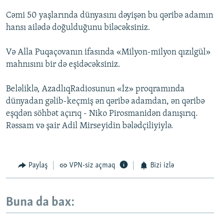
Cəmi 50 yaşlarında dünyasını dəyişən bu qəribə adamın
hansı ailədə doğulduğunu biləcəksiniz.
Və Alla Puqaçovanın ifasında «Milyon-milyon qızılgül»
mahnısını bir də eşidəcəksiniz.
Beləliklə, AzadlıqRadiosunun «İz» proqramında
dünyadan gəlib-keçmiş ən qəribə adamdan, ən qəribə
eşqdən söhbət açırıq - Niko Pirosmanidən danışırıq.
Rəssam və şair Adil Mirseyidin bələdçiliyiylə.
Paylaş
VPN-siz açmaq
Bizi izlə
Buna da bax: