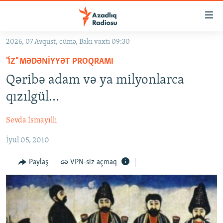
Keçid
linkləri
Əsas
2026, 07 Avqust, cümə, Bakı vaxtı 09:30
məzmuna
GÜNDƏM
"İZ" MƏDƏNIYYƏT PROQRAMI
qayıt
#İZAHLA
Əsas
Qəribə adam və ya milyonlarca
KORRUPSIOMETR
naviqasiyaya
qızılgül...
qayıt
#ƏSLINDƏ
Axtarışa
Sevda İsmayıllı
FƏRQƏ BAX
keç
İyul 05, 2010
QANUNI DOĞRU
ARAŞDIRMA
Paylaş
VPN-siz açmaq
MULTIMEDIA
RADIO ARXIV
VIDEO
HAQQIMIZDA
FOTOQALEREYA
OXU ZALI