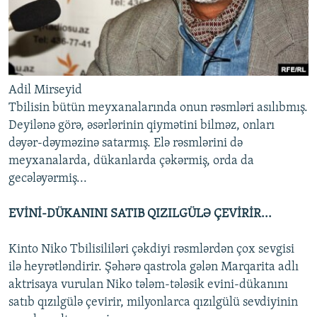
Adil Mirseyid
Tbilisin bütün meyxanalarında onun rəsmləri asılıbmış.
Deyilənə görə, əsərlərinin qiymətini bilməz, onları
dəyər-dəyməzinə satarmış. Elə rəsmlərini də
meyxanalarda, dükanlarda çəkərmiş, orda da
gecələyərmiş...
EVİNİ-DÜKANINI SATIB QIZILGÜLƏ ÇEVİRİR...
Kinto Niko Tbilisililəri çəkdiyi rəsmlərdən çox sevgisi
ilə heyrətləndirir. Şəhərə qastrola gələn Marqarita adlı
aktrisaya vurulan Niko tələm-tələsik evini-dükanını
satıb qızılgülə çevirir, milyonlarca qızılgülü sevdiyinin