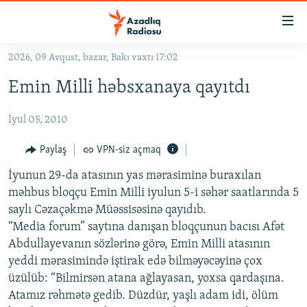
Keçid
linkləri
Əsas
2026, 09 Avqust, bazar, Bakı vaxtı 17:02
məzmuna
GÜNDƏM
Emin Milli həbsxanaya qayıtdı
qayıt
#İZAHLA
Əsas
İyul 05, 2010
KORRUPSIOMETR
naviqasiyaya
qayıt
#ƏSLINDƏ
Paylaş
VPN-siz açmaq
Axtarışa
FƏRQƏ BAX
keç
İyunun 29-da atasının yas mərasiminə buraxılan
məhbus bloqçu Emin Milli iyulun 5-i səhər saatlarında 5
QANUNI DOĞRU
saylı Cəzaçəkmə Müəssisəsinə qayıdıb.
ARAŞDIRMA
“Media forum” saytına danışan bloqçunun bacısı Afət
Abdullayevanın sözlərinə görə, Emin Milli atasının
MULTIMEDIA
yeddi mərasimində iştirak edə bilməyəcəyinə çox
RADIO ARXIV
VIDEO
üzülüb: “Bilmirsən atana ağlayasan, yoxsa qardaşına.
HAQQIMIZDA
Atamız rəhmətə gedib. Düzdür, yaşlı adam idi, ölüm
FOTOQALEREYA
OXU ZALI