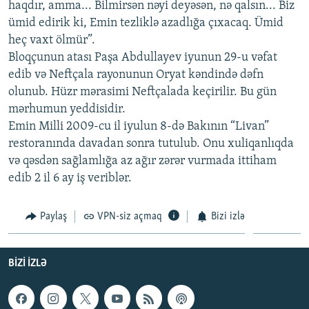
haqdır, amma... Bilmirsən nəyi deyəsən, nə qalsın... Biz
İNFOQRAFIKA
AZƏRBAYCAN ƏDƏBIYYATI KITABXANASI
MISSIYAMIZ
ümid edirik ki, Emin tezliklə azadlığa çıxacaq. Ümid
BIZI IZLƏ
KARIKATURA
İSLAM VƏ DEMOKRATIYA
PEŞƏ ETIKASI VƏ JURNALISTIKA STANDARTLARIMIZ
heç vaxt ölmür”.
Bloqçunun atası Paşa Abdullayev iyunun 29-u vəfat
İZ - MƏDƏNIYYƏT PROQRAMI
MATERIALLARIMIZDAN ISTIFADƏ
edib və Neftçala rayonunun Oryat kəndində dəfn
AZADLIQRADIOSU MOBIL TELEFONUNUZDA
RFE/RL-in bütün saytları
olunub. Hüzr mərasimi Neftçalada keçirilir. Bu gün
mərhumun yeddisidir.
BIZIMLƏ ƏLAQƏ
Emin Milli 2009-cu il iyulun 8-də Bakının “Livan”
XƏBƏR BÜLLETENLƏRIMIZ
restoranında davadan sonra tutulub. Onu xuliqanlıqda
və qəsdən sağlamlığa az ağır zərər vurmada ittiham
edib 2 il 6 ay iş veriblər.
Paylaş
VPN-siz açmaq
Bizi izlə
BIZI IZLƏ