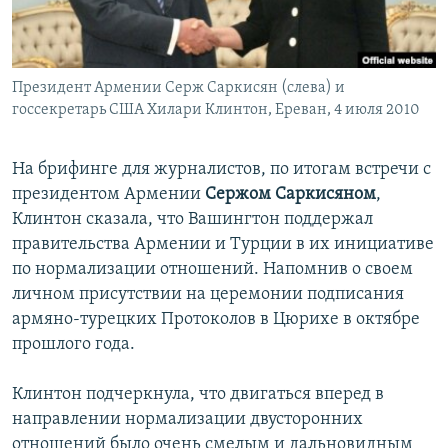
İNFOQRAFIKA
AZƏRBAYCAN ƏDƏBIYYATI KITABXANASI
MISSIYAMIZ
BIZI IZLƏ
KARIKATURA
İSLAM VƏ DEMOKRATIYA
PEŞƏ ETIKASI VƏ JURNALISTIKA STANDARTLARIMIZ
Президент Армении Серж Саркисян (слева) и
İZ - MƏDƏNIYYƏT PROQRAMI
MATERIALLARIMIZDAN ISTIFADƏ
госсекретарь США Хилари Клинтон, Ереван, 4 июля 2010
AZADLIQRADIOSU MOBIL TELEFONUNUZDA
RFE/RL-in bütün saytları
BIZIMLƏ ƏLAQƏ
На брифинге для журналистов, по итогам встречи с
президентом Армении
Сержом Саркисяном
,
XƏBƏR BÜLLETENLƏRIMIZ
Клинтон сказала, что Вашингтон поддержал
правительства Армении и Турции в их инициативе
по нормализации отношений. Напомнив о своем
личном присутствии на церемонии подписания
армяно-турецких Протоколов в Цюрихе в октябре
прошлого года.
Клинтон подчеркнула, что двигаться вперед в
направлении нормализации двусторонних
отношений было очень смелым и дальновидным