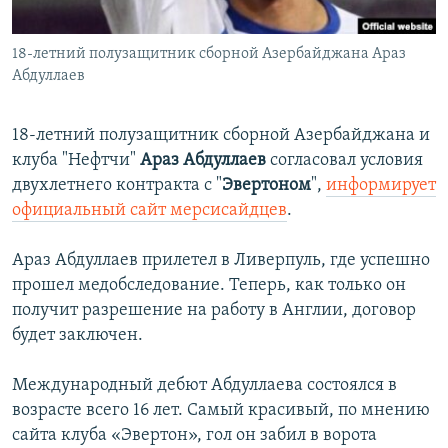
İNFOQRAFIKA
AZƏRBAYCAN ƏDƏBIYYATI KITABXANASI
MISSIYAMIZ
BIZI IZLƏ
18-летний полузащитник сборной Азербайджана Араз
KARIKATURA
İSLAM VƏ DEMOKRATIYA
PEŞƏ ETIKASI VƏ JURNALISTIKA STANDARTLARIMIZ
Абдуллаев
İZ - MƏDƏNIYYƏT PROQRAMI
MATERIALLARIMIZDAN ISTIFADƏ
AZADLIQRADIOSU MOBIL TELEFONUNUZDA
RFE/RL-in bütün saytları
18-летний полузащитник сборной Азербайджана и
клуба "Нефтчи"
Араз Абдуллаев
согласовал условия
BIZIMLƏ ƏLAQƏ
двухлетнего контракта с "
Эвертоном
",
информирует
XƏBƏR BÜLLETENLƏRIMIZ
официальный сайт мерсисайдцев
.
Араз Абдуллаев прилетел в Ливерпуль, где успешно
прошел медобследование. Теперь, как только он
получит разрешение на работу в Англии, договор
будет заключен.
Международный дебют Абдуллаева состоялся в
возрасте всего 16 лет. Самый красивый, по мнению
сайта клуба «Эвертон», гол он забил в ворота