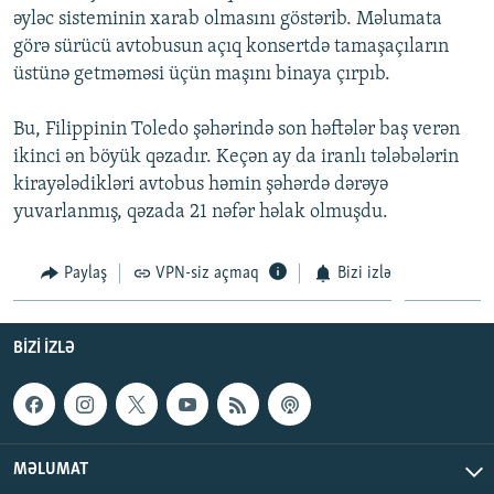
əyləc sisteminin xarab olmasını göstərib. Məlumata
İNFOQRAFIKA
AZƏRBAYCAN ƏDƏBIYYATI KITABXANASI
MISSIYAMIZ
BIZI IZLƏ
görə sürücü avtobusun açıq konsertdə tamaşaçıların
KARIKATURA
İSLAM VƏ DEMOKRATIYA
PEŞƏ ETIKASI VƏ JURNALISTIKA STANDARTLARIMIZ
üstünə getməməsi üçün maşını binaya çırpıb.
İZ - MƏDƏNIYYƏT PROQRAMI
MATERIALLARIMIZDAN ISTIFADƏ
Bu, Filippinin Toledo şəhərində son həftələr baş verən
AZADLIQRADIOSU MOBIL TELEFONUNUZDA
RFE/RL-in bütün saytları
ikinci ən böyük qəzadır. Keçən ay da iranlı tələbələrin
BIZIMLƏ ƏLAQƏ
kirayələdikləri avtobus həmin şəhərdə dərəyə
yuvarlanmış, qəzada 21 nəfər həlak olmuşdu.
XƏBƏR BÜLLETENLƏRIMIZ
Paylaş
VPN-siz açmaq
Bizi izlə
BIZI IZLƏ
MƏLUMAT