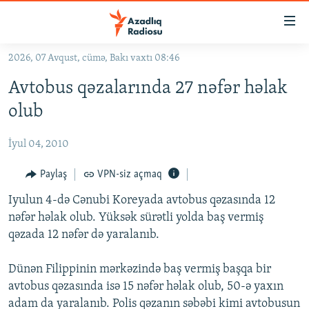
Keçid
linkləri
Əsas
2026, 07 Avqust, cümə, Bakı vaxtı 08:46
məzmuna
GÜNDƏM
Avtobus qəzalarında 27 nəfər həlak
qayıt
#İZAHLA
Əsas
olub
KORRUPSIOMETR
naviqasiyaya
qayıt
İyul 04, 2010
#ƏSLINDƏ
Axtarışa
FƏRQƏ BAX
Paylaş
VPN-siz açmaq
keç
QANUNI DOĞRU
Iyulun 4-də Cənubi Koreyada avtobus qəzasında 12
nəfər həlak olub. Yüksək sürətli yolda baş vermiş
ARAŞDIRMA
qəzada 12 nəfər də yaralanıb.
MULTIMEDIA
Dünən Filippinin mərkəzində baş vermiş başqa bir
RADIO ARXIV
VIDEO
avtobus qəzasında isə 15 nəfər həlak olub, 50-ə yaxın
HAQQIMIZDA
FOTOQALEREYA
OXU ZALI
adam da yaralanıb. Polis qəzanın səbəbi kimi avtobusun