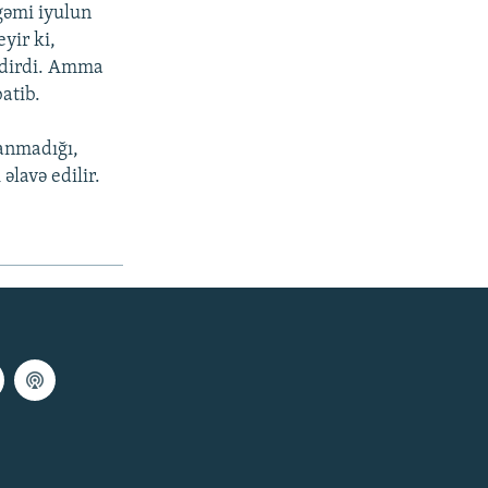
 gəmi iyulun
yir ki,
 edirdi. Amma
batib.
lanmadığı,
əlavə edilir.