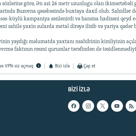
n sözlərinə görə, Ən azi 26 metr uzunlugu olan ikimərtəbəli
larinda Buzovna qəsəbəsində buxtaya daxil olub. Sahidlər de
 səs-küylü kampaniya sənlənirdi və hansisa hadisəni qeyd
mi sahilə yaxin sularda metal dirəyə ilisib və yariya qədər 
inin yaydığı məlumatda yaxtanı nsahibinin kimliyinin açı
vermə faktının rəsmi qurumlar tərəfindən də təsidlənmədiyi 
VPN-siz açmaq
Bizi izlə
Çap et
BIZI IZLƏ