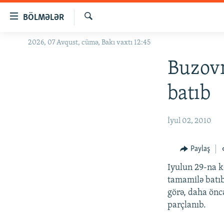
Keçid
BÖLMƏLƏR
linkləri
Axtar
Əsas
2026, 07 Avqust, cümə, Bakı vaxtı 12:45
GÜNDƏM
məzmuna
#İZAHLA
Buzovn
qayıt
Əsas
KORRUPSIOMETR
batıb
naviqasiyaya
#ƏSLINDƏ
qayıt
Axtarışa
FƏRQƏ BAX
İyul 02, 2010
keç
QANUNI DOĞRU
Paylaş
ARAŞDIRMA
Iyulun 29-na k
MULTIMEDIA
tamamilə batıb
RADIO ARXIV
VIDEO
görə, daha önc
parçlanıb.
HAQQIMIZDA
FOTOQALEREYA
OXU ZALI