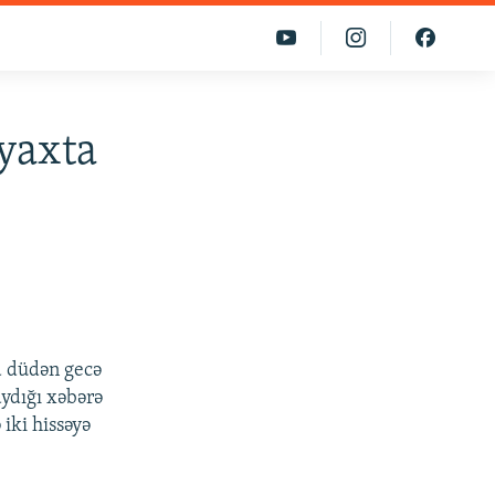
yaxta
a düdən gecə
aydığı xəbərə
iki hissəyə