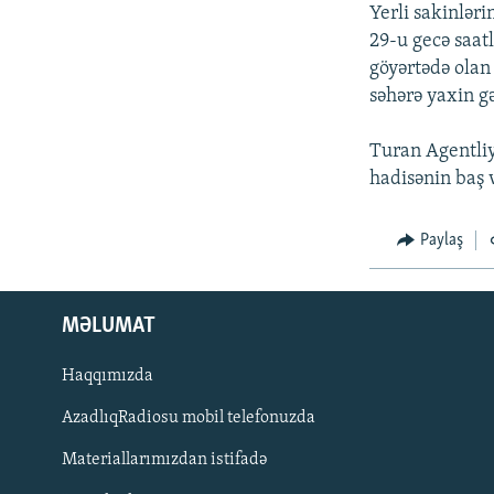
İNFOQRAFIKA
AZƏRBAYCAN ƏDƏBIYYATI KITABXANASI
MISSIYAMIZ
Yerli sakinləri
29-u gecə saat
KARIKATURA
İSLAM VƏ DEMOKRATIYA
PEŞƏ ETIKASI VƏ JURNALISTIKA
STANDARTLARIMIZ
göyərtədə olan
İZ - MƏDƏNIYYƏT PROQRAMI
səhərə yaxin gə
MATERIALLARIMIZDAN ISTIFADƏ
AZADLIQRADIOSU MOBIL TELEFONUNUZDA
Turan Agentliy
hadisənin baş 
BIZIMLƏ ƏLAQƏ
XƏBƏR BÜLLETENLƏRIMIZ
Paylaş
MƏLUMAT
Haqqımızda
AzadlıqRadiosu mobil telefonuzda
Materiallarımızdan istifadə
BIZI IZLƏ