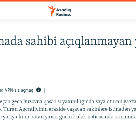
ada sahibi açıqlanmayan 
VPN-siz açmaq
eçən gecə Buzovna qəsəb'si yaxınıllığında saya oturan yaxt
. Turan Agentliyinin ərazidə yaşayan sakinlərə istinadən y
ə yarıya kimi batan yaxta güclü külək nəticəsində tamamilə 