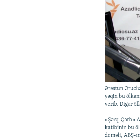
Ərəstun Orucl
yəqin bu ölkən
verib. Digər öl
«Şərq-Qərb» Ar
katibinin bu ö
deməli, ABŞ-ın