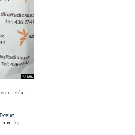
çün razılıq
Dövlət
verir ki,