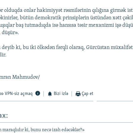
r olduqda onlar hakimiyyət rəsmilərinin qılığına girmək ist
kinirlər, bütün demokratik prinsiplərin üstündən xətt çəkib,
ışıqlar baş tutmadıqda isə hansısa təsir mexanizmi işə dü
 düşür».
 deyib ki, bu iki ölkədən fərqli olaraq, Gürcüstan müxalifə
ir.
Kamran Mahmudov/
VPN-siz açmaq
Bizi izlə
Çap et
ax:
maraqlıdır ki, bunu necə izah edəcəklər?»