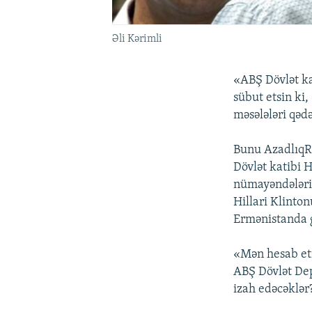
Əli Kərimli
«ABŞ Dövlət ka
sübut etsin ki
məsələləri qədə
Bunu AzadlıqR
Dövlət katibi 
nümayəndələri 
Hillari Klinto
Ermənistanda 
«Mən hesab etm
ABŞ Dövlət Dep
izah edəcəklər