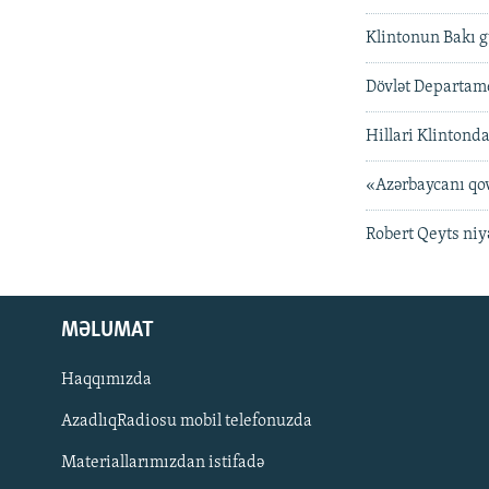
Klintonun Bakı g
Dövlət Departame
Hillari Klintonda
«Azərbaycanı qo
Robert Qeyts niy
MƏLUMAT
Haqqımızda
AzadlıqRadiosu mobil telefonuzda
Materiallarımızdan istifadə
BIZI IZLƏ