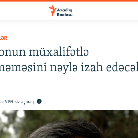
LƏR
onun müxalifətlə
əməsini nəylə izah edəcə
VPN-siz açmaq