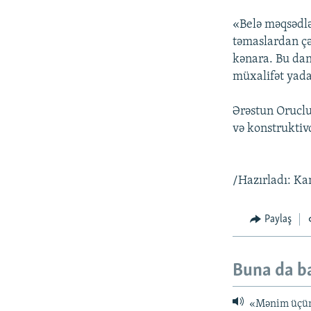
«Belə məqsədlə
təmaslardan çə
kənara. Bu dan
müxalifət yada
Ərəstun Oruclu
və konstruktivd
/Hazırladı: 
Paylaş
Buna da b
«Mənim üçün 