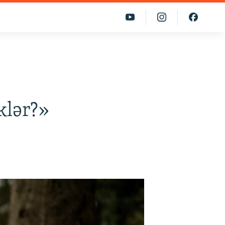
klər?»