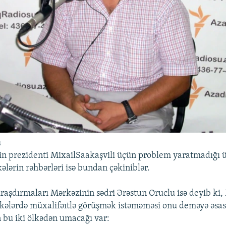
u
in prezidenti MixailSaakaşvili üçün problem yaratmadığı ü
kələrin rəhbərləri isə bundan çəkiniblər.
aşdırmaları Mərkəzinin sədri Ərəstun Oruclu isə deyib ki, 
lkələrdə müxalifəıtlə görüşmək istəməməsi onu deməyə əsas 
 bu iki ölkədən umacağı var: