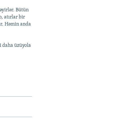
əyirlər. Bütün
 atırlar bir
şür. Həmin anda
ti daha üzüyola