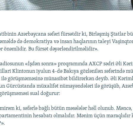
tibinin Azərbaycana səfəri fürsətdir ki, Birləşmiş Ştatlar 
, əməldə də demokratiya və insan haqlarının taleyi Vaşinqto
r önəmlidir. Bu fürsət dəyərləndirilməlidir».
adiosunun «İşdən sonra» proqramında AXCP sədri Əli Kəri
Hillari Klintonun iyulun 4-də Bakıya gözlənilən səfərində mü
ilə görüşməməsinə münasibət bildirərkən deyib. Əli Kərimli
nun Gürcüstanda müxalifət nümayəndələri ilə görüşüb, Azər
görüşməməsi sual doğurur:
irəm ki, səfərlə bağlı bütün məsələlər həll olunub. Məncə,
artamentinin hesabatı olmalıdır. Mənim üçün maraqlıdır 
?».