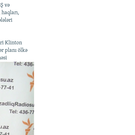
BŞ və
 haqları,
lələri
ri Klinton
ər planı ölkə
əsi