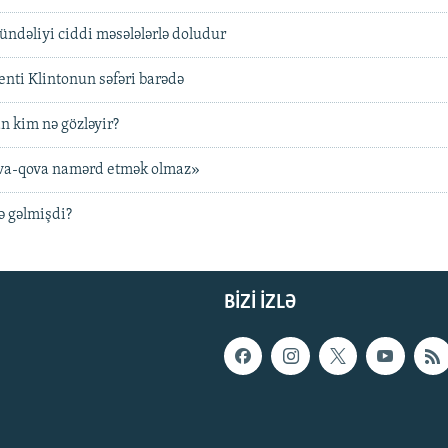
ündəliyi ciddi məsələlərlə doludur
nti Klintonun səfəri barədə
n kim nə gözləyir?
va-qova namərd etmək olmaz»
ə gəlmişdi?
BIZI IZLƏ