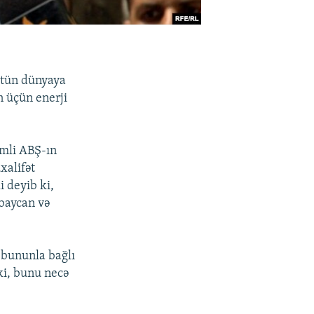
bütün dünyaya
n üçün enerji
mli ABŞ-ın
xalifət
 deyib ki,
baycan və
 bununla bağlı
ki, bunu necə