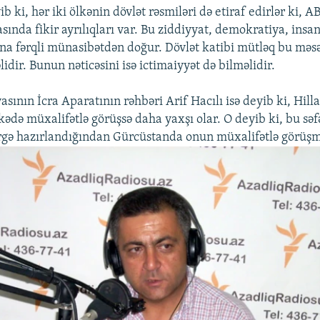
ib ki, hər iki ölkənin dövlət rəsmiləri də etiraf edirlər ki, A
ında fikir ayrılıqları var. Bu ziddiyyat, demokratiya, insan
na fərqli münasibətdən doğur. Dövlət katibi mütləq bu məsə
dir. Bunun nəticəsini isə ictimaiyyət də bilməlidir.
sının İcra Aparatının rəhbəri Arif Hacılı isə deyib ki, Hilla
lkədə müxalifətlə görüşsə daha yaxşı olar. O deyib ki, bu səf
birgə hazırlandığından Gürcüstanda onun müxalifətlə görüşm