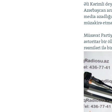
Əli Kərimli dey
Azərbaycan aras
media azadlığı
müzakirə etməli
Müsavat Partiya
avtoritar bir ö
rəsmiləri ilə 