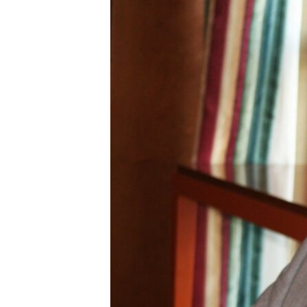
İNFOQRAFIKA
AZƏRBAYCAN ƏDƏBIYYATI KITABXANASI
MISSIYAMIZ
KARIKATURA
İSLAM VƏ DEMOKRATIYA
PEŞƏ ETIKASI VƏ JURNALISTIKA
STANDARTLARIMIZ
İZ - MƏDƏNIYYƏT PROQRAMI
MATERIALLARIMIZDAN ISTIFADƏ
AZADLIQRADIOSU MOBIL TELEFONUNUZDA
BIZIMLƏ ƏLAQƏ
XƏBƏR BÜLLETENLƏRIMIZ