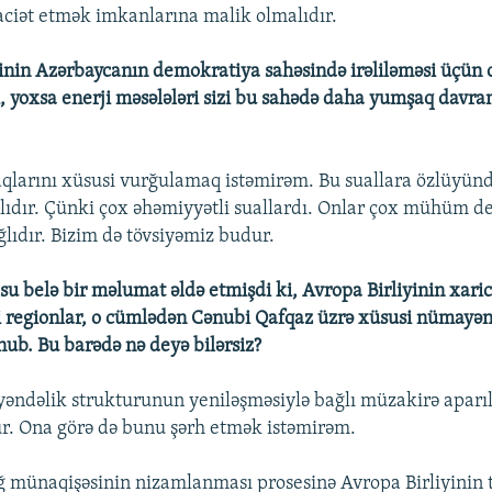
aciət etmək imkanlarına malik olmalıdır.
yinin Azərbaycanın demokratiya sahəsində irəliləməsi üçün o
ı, yoxsa enerji məsələləri sizi bu sahədə daha yumşaq davr
çaqlarını xüsusi vurğulamaq istəmirəm. Bu suallara özlüyünd
lıdır. Çünki çox əhəmiyyətli suallardı. Onlar çox mühüm 
ğlıdır. Bizim də tövsiyəmiz budur.
u belə bir məlumat əldə etmişdi ki, Avropa Birliyinin xaric
i regionlar, o cümlədən Cənubi Qafqaz üzrə xüsusi nümayən
unub. Bu barədə nə deyə bilərsiz?
əndəlik strukturunun yeniləşməsiylə bağlı müzakirə aparı
ur. Ona görə də bunu şərh etmək istəmirəm.
 münaqişəsinin nizamlanması prosesinə Avropa Birliyinin 