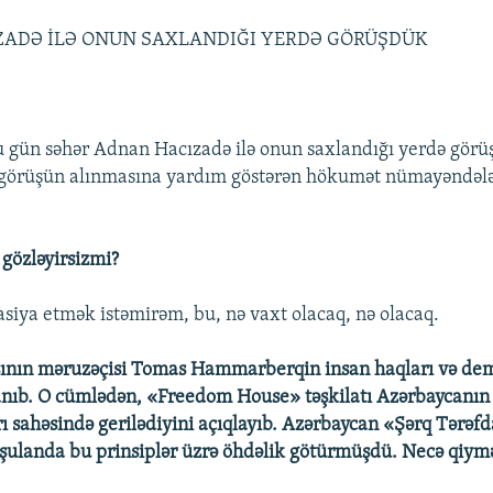
ADƏ İLƏ ONUN SAXLANDIĞI YERDƏ GÖRÜŞDÜK
Bu gün səhər Adnan Hacızadə ilə onun saxlandığı yerdə görü
 görüşün alınmasına yardım göstərən hökumət nümayəndələ
ə gözləyirsizmi?
siya etmək istəmirəm, bu, nə vaxt olacaq, nə olacaq.
sının məruzəçisi Tomas Hammarberqin insan haqları və de
anıb. O cümlədən, «Freedom House» təşkilatı Azərbaycanı
ı sahəsində gerilədiyini açıqlayıb. Azərbaycan «Şərq Tərəfd
ulanda bu prinsiplər üzrə öhdəlik götürmüşdü. Necə qiymə