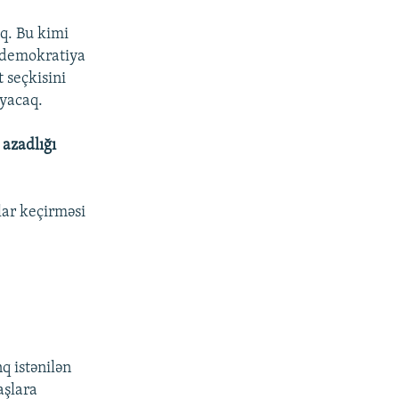
aq. Bu kimi
, demokratiya
 seçkisini
ayacaq.
 azadlığı
lar keçirməsi
q istənilən
aşlara