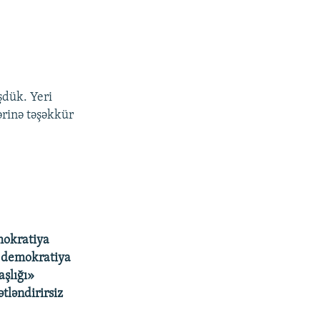
şdük. Yeri
rinə təşəkkür
mokratiya
n demokratiya
aşlığı»
tləndirirsiz