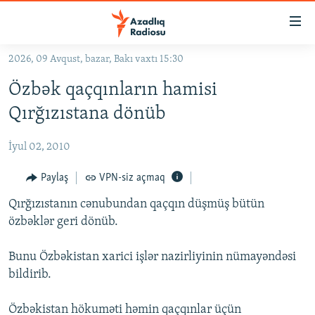
Keçid
linkləri
Əsas
2026, 09 Avqust, bazar, Bakı vaxtı 15:30
məzmuna
GÜNDƏM
Özbək qaçqınların hamisi
qayıt
#İZAHLA
Əsas
Qırğızıstana dönüb
KORRUPSIOMETR
naviqasiyaya
qayıt
İyul 02, 2010
#ƏSLINDƏ
Axtarışa
FƏRQƏ BAX
Paylaş
VPN-siz açmaq
keç
QANUNI DOĞRU
Qırğızıstanın cənubundan qaçqın düşmüş bütün
özbəklər geri dönüb.
ARAŞDIRMA
MULTIMEDIA
Bunu Özbəkistan xarici işlər nazirliyinin nümayəndəsi
bildirib.
RADIO ARXIV
VIDEO
HAQQIMIZDA
FOTOQALEREYA
OXU ZALI
Özbəkistan hökuməti həmin qaçqınlar üçün