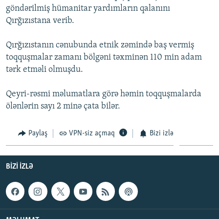
göndərilmiş hümanitar yardımların qalanını
İNFOQRAFIKA
AZƏRBAYCAN ƏDƏBIYYATI KITABXANASI
MISSIYAMIZ
BIZI IZLƏ
Qırğızıstana verib.
KARIKATURA
İSLAM VƏ DEMOKRATIYA
PEŞƏ ETIKASI VƏ JURNALISTIKA STANDARTLARIMIZ
Qırğızıstanın cənubunda etnik zəmində baş vermiş
İZ - MƏDƏNIYYƏT PROQRAMI
MATERIALLARIMIZDAN ISTIFADƏ
toqquşmalar zamanı bölgəni təxminən 110 min adam
AZADLIQRADIOSU MOBIL TELEFONUNUZDA
RFE/RL-in bütün saytları
tərk etməli olmuşdu.
BIZIMLƏ ƏLAQƏ
Qeyri-rəsmi məlumatlara görə həmin toqquşmalarda
XƏBƏR BÜLLETENLƏRIMIZ
ölənlərin sayı 2 minə çata bilər.
Paylaş
VPN-siz açmaq
Bizi izlə
BIZI IZLƏ