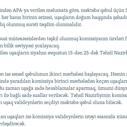
iyindən APA-ya verilən məlumata görə, məktəbə qəbul üçün
 hər hansı birinin ərizəsi, uşaqların doğum haqqında şəha
diq olunmuş surəti təqdim olunmalıdır.
usi mütəxəssislərdən təşkil olunmuş komissiyanın üzvləri 
n bilik səviyyəsi yoxlayacaq.
ilən uşaqların siyahısı avqustun 15-dən 25-dək Təhsil Nazir
n isə sənəd qəbulunun ikinci mərhələsi başlayacaq. Həmin
yində yaradılan komissiya birinci mərhələdən keçən uşaqlar
 Bu zaman uşağa sadə hesablamalar aparmaq, ümumi dünya
ı ilə bağlı sadə suallar veriləcək. Təhsil Nazirliyinin komis
n uşaq valideynlərin seçdiyi məktəbə qəbul oluna biləcək.
olan uşaqları isə komissiya valideynlərin istəyi əsasında xüs
rləşdirəcək.