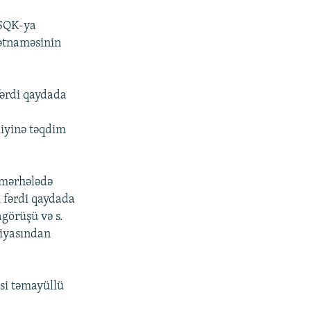
 SQK-ya
dətnaməsinin
fərdi qaydada
liyinə təqdim
 mərhələdə
ı fərdi qaydada
görüşü və s.
siyasından
usi təmayüllü