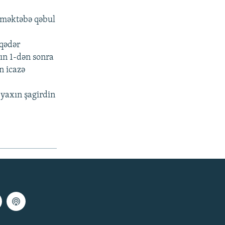
ə məktəbə qəbul
 qədər
rın 1-dən sonra
n icazə
 yaxın şagirdin