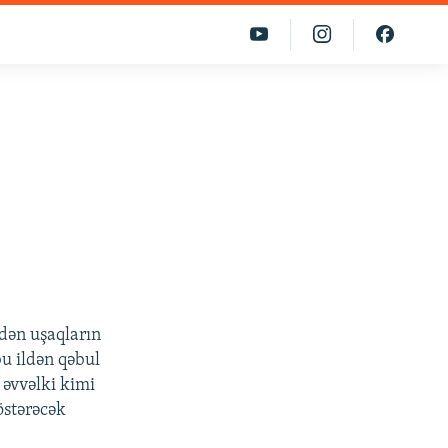
gedən uşaqların
bu ildən qəbul
 əvvəlki kimi
östərəcək