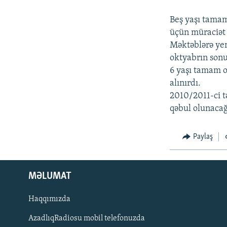
Beş yaşı tamam
üçün müraciət 
Məktəblərə yen
oktyabrın sonu
6 yaşı tamam o
alınırdı.
2010/2011-ci t
qəbul olunacağı
Paylaş
MƏLUMAT
Haqqımızda
AzadlıqRadiosu mobil telefonuzda