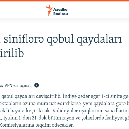
i siniflərə qəbul qaydaları
irilib
VPN-siz açmaq
rə qəbul qaydaları dəyişdirilib. İndiyə qədər əgər 1-ci sinifə 
əktəblərin özünə müraciət edirdilərsə, yeni qaydalara görə 
ləli həyata keçiriləcək. Valideynlər uşaqlarının sənədlərini
, iyulun 1-dən 31-dək bütün rayon və şəhərlərdə fəaliyyət g
omissiyalarına təqdim edəcəklər.