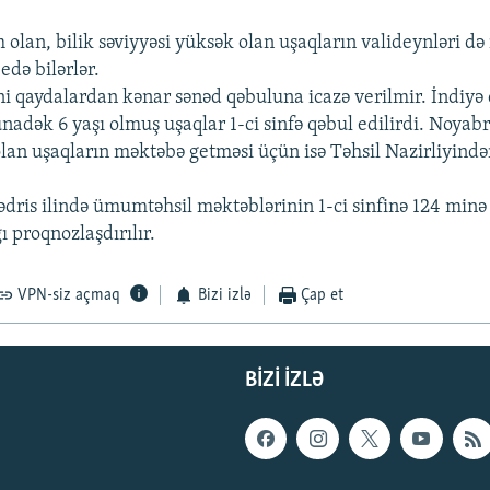
 olan, bilik səviyyəsi yüksək olan uşaqların valideynləri d
edə bilərlər.
i qaydalardan kənar sənəd qəbuluna icazə verilmir. İndiyə
nadək 6 yaşı olmuş uşaqlar 1-ci sinfə qəbul edilirdi. Noyab
lan uşaqların məktəbə getməsi üçün isə Təhsil Nazirliyində
ədris ilində ümumtəhsil məktəblərinin 1-ci sinfinə 124 minə
 proqnozlaşdırılır.
VPN-siz açmaq
Bizi izlə
Çap et
BIZI IZLƏ