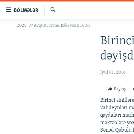
Keçid
BÖLMƏLƏR
linkləri
Axtar
Əsas
2026, 07 Avqust, cümə, Bakı vaxtı 10:53
GÜNDƏM
məzmuna
#İZAHLA
Birinc
qayıt
Əsas
KORRUPSIOMETR
dəyişd
naviqasiyaya
#ƏSLINDƏ
qayıt
Axtarışa
FƏRQƏ BAX
İyul 01, 2010
keç
QANUNI DOĞRU
Paylaş
ARAŞDIRMA
Birinci siniflə
MULTIMEDIA
valideynləri m
RADIO ARXIV
VIDEO
qaydaları mərhə
məktəblərə yox
HAQQIMIZDA
FOTOQALEREYA
OXU ZALI
Sənəd Qəbulu K