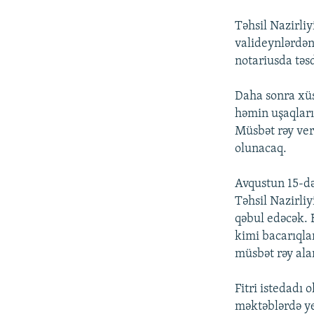
İNFOQRAFIKA
AZƏRBAYCAN ƏDƏBIYYATI KITABXANASI
MISSIYAMIZ
Təhsil Nazirl
KARIKATURA
İSLAM VƏ DEMOKRATIYA
PEŞƏ ETIKASI VƏ JURNALISTIKA
STANDARTLARIMIZ
valideynlərdən
İZ - MƏDƏNIYYƏT PROQRAMI
notariusda təs
MATERIALLARIMIZDAN ISTIFADƏ
AZADLIQRADIOSU MOBIL TELEFONUNUZDA
Daha sonra xüs
həmin uşaqları
BIZIMLƏ ƏLAQƏ
Müsbət rəy ver
XƏBƏR BÜLLETENLƏRIMIZ
olunacaq.
Avqustun 15-də
Təhsil Nazirli
qəbul edəcək.
kimi bacarıqlar
müsbət rəy ala
Fitri istedadı 
məktəblərdə ye