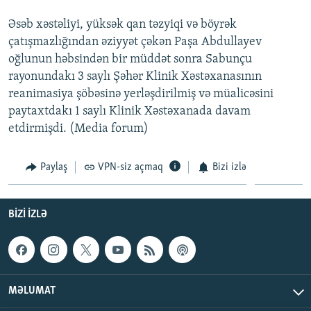
Əsəb xəstəliyi, yüksək qan təzyiqi və böyrək
çatışmazlığından əziyyət çəkən Paşa Abdullayev
oğlunun həbsindən bir müddət sonra Sabunçu
rayonundakı 3 saylı Şəhər Klinik Xəstəxanasının
reanimasiya şöbəsinə yerləşdirilmiş və müalicəsini
paytaxtdakı 1 saylı Klinik Xəstəxanada davam
etdirmişdi. (Media forum)
Paylaş
VPN-siz açmaq
Bizi izlə
BIZI IZLƏ
MƏLUMAT