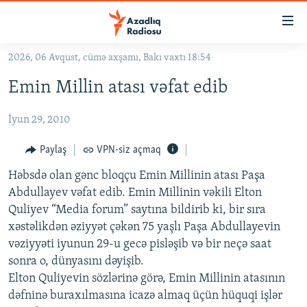
Keçid
linkləri
Əsas
2026, 06 Avqust, cümə axşamı, Bakı vaxtı 18:54
məzmuna
GÜNDƏM
Emin Millin atası vəfat edib
qayıt
#İZAHLA
Əsas
İyun 29, 2010
KORRUPSIOMETR
naviqasiyaya
qayıt
#ƏSLINDƏ
Paylaş
VPN-siz açmaq
Axtarışa
FƏRQƏ BAX
keç
Həbsdə olan gənc bloqçu Emin Millinin atası Paşa
Abdullayev vəfat edib. Emin Millinin vəkili Elton
QANUNI DOĞRU
Quliyev “Media forum” saytına bildirib ki, bir sıra
ARAŞDIRMA
xəstəlikdən əziyyət çəkən 75 yaşlı Paşa Abdullayevin
vəziyyəti iyunun 29-u gecə pisləşib və bir neçə saat
MULTIMEDIA
sonra o, dünyasını dəyişib.
RADIO ARXIV
VIDEO
Elton Quliyevin sözlərinə görə, Emin Millinin atasının
HAQQIMIZDA
dəfninə buraxılmasına icazə almaq üçün hüquqi işlər
FOTOQALEREYA
OXU ZALI