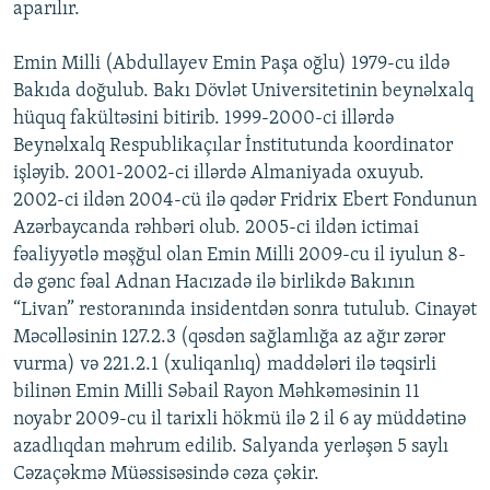
aparılır.
İNFOQRAFIKA
AZƏRBAYCAN ƏDƏBIYYATI KITABXANASI
MISSIYAMIZ
BIZI IZLƏ
KARIKATURA
İSLAM VƏ DEMOKRATIYA
PEŞƏ ETIKASI VƏ JURNALISTIKA STANDARTLARIMIZ
Emin Milli (Abdullayev Emin Paşa oğlu) 1979-cu ildə
Bakıda doğulub. Bakı Dövlət Universitetinin beynəlxalq
İZ - MƏDƏNIYYƏT PROQRAMI
MATERIALLARIMIZDAN ISTIFADƏ
hüquq fakültəsini bitirib. 1999-2000-ci illərdə
AZADLIQRADIOSU MOBIL TELEFONUNUZDA
RFE/RL-in bütün saytları
Beynəlxalq Respublikaçılar İnstitutunda koordinator
işləyib. 2001-2002-ci illərdə Almaniyada oxuyub.
BIZIMLƏ ƏLAQƏ
2002-ci ildən 2004-cü ilə qədər Fridrix Ebert Fondunun
XƏBƏR BÜLLETENLƏRIMIZ
Azərbaycanda rəhbəri olub. 2005-ci ildən ictimai
fəaliyyətlə məşğul olan Emin Milli 2009-cu il iyulun 8-
də gənc fəal Adnan Hacızadə ilə birlikdə Bakının
“Livan” restoranında insidentdən sonra tutulub. Cinayət
Məcəlləsinin 127.2.3 (qəsdən sağlamlığa az ağır zərər
vurma) və 221.2.1 (xuliqanlıq) maddələri ilə təqsirli
bilinən Emin Milli Səbail Rayon Məhkəməsinin 11
noyabr 2009-cu il tarixli hökmü ilə 2 il 6 ay müddətinə
azadlıqdan məhrum edilib. Salyanda yerləşən 5 saylı
Cəzaçəkmə Müəssisəsində cəza çəkir.