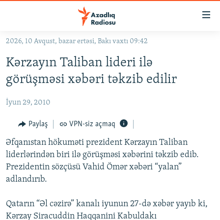
Keçid
linkləri
Əsas
2026, 10 Avqust, bazar ertəsi, Bakı vaxtı 09:42
məzmuna
GÜNDƏM
Kərzayın Taliban lideri ilə
qayıt
#İZAHLA
Əsas
görüşməsi xəbəri təkzib edilir
KORRUPSIOMETR
naviqasiyaya
qayıt
İyun 29, 2010
#ƏSLINDƏ
Axtarışa
FƏRQƏ BAX
Paylaş
VPN-siz açmaq
keç
QANUNI DOĞRU
Əfqanıstan hökuməti prezident Kərzayın Taliban
liderlərindən biri ilə görüşməsi xəbərini təkzib edib.
ARAŞDIRMA
Prezidentin sözçüsü Vahid Ömər xəbəri “yalan”
MULTIMEDIA
adlandırıb.
RADIO ARXIV
VIDEO
Qatarın “Əl cəzirə” kanalı iyunun 27-də xəbər yayıb ki,
HAQQIMIZDA
FOTOQALEREYA
OXU ZALI
Kərzay Siracuddin Haqqanini Kabuldakı