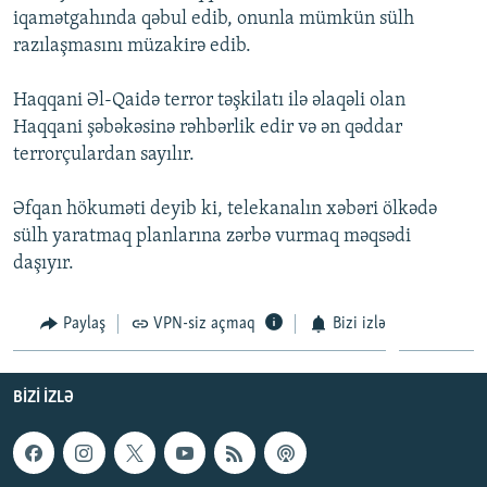
iqamətgahında qəbul edib, onunla mümkün sülh
İNFOQRAFIKA
AZƏRBAYCAN ƏDƏBIYYATI KITABXANASI
MISSIYAMIZ
BIZI IZLƏ
razılaşmasını müzakirə edib.
KARIKATURA
İSLAM VƏ DEMOKRATIYA
PEŞƏ ETIKASI VƏ JURNALISTIKA STANDARTLARIMIZ
Haqqani Əl-Qaidə terror təşkilatı ilə əlaqəli olan
İZ - MƏDƏNIYYƏT PROQRAMI
MATERIALLARIMIZDAN ISTIFADƏ
Haqqani şəbəkəsinə rəhbərlik edir və ən qəddar
AZADLIQRADIOSU MOBIL TELEFONUNUZDA
RFE/RL-in bütün saytları
terrorçulardan sayılır.
BIZIMLƏ ƏLAQƏ
Əfqan hökuməti deyib ki, telekanalın xəbəri ölkədə
XƏBƏR BÜLLETENLƏRIMIZ
sülh yaratmaq planlarına zərbə vurmaq məqsədi
daşıyır.
Paylaş
VPN-siz açmaq
Bizi izlə
BIZI IZLƏ